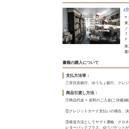
パ
〒1
東
ノ
Ｔ
Ｆ
東
書
書籍の購入について
支払方法等：
三井住友銀行、ゆうちょ銀行、クレジッ
商品引渡し方法：
①商品代金 + 送料のご入金(ご決裁)
②クレジットカード支払いの場合、決
③発送方法としてヤマト運輸・クロネ
レターパックプラス、ゆうパケットが