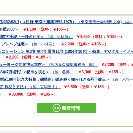
和52年5月) ＜目録 東京の建築1952-1975＞
（東京建築士会(清田文永) : 編）
年鑑2000＞
￥1,100 （送料：￥185～）
衛生都市の実現・千種台住宅＞
（編 : 小林清）
￥1,650 （送料：￥185～）
 : プレハブ住宅＞
（編 : 小林清）
￥2,200 （送料：￥185～）
ターコミュニケーション 第3巻 第4号 通巻11号 (1994年10月) ＜特集 : デジタル
）
￥2,200 （送料：￥185～）
 ＜ニューヨーク世界博日本館＞
（宮内嘉久編集事務所 : 編）
￥2,200 （送料：
1983年7月増刊) ＜都市を視る＞
（編 : 谷博）
￥3,300 （送料：￥185～）
8号 ＜生誕100年記念大特集：磯崎新が読み解く知られざる丹下健三＞
（編 : 米谷
崎新② 作品と方法＞
（編 : 宮嶋圀夫）
￥5,500 （送料：￥185～）
編）
￥33,000 （送料：￥185～）
新着情報