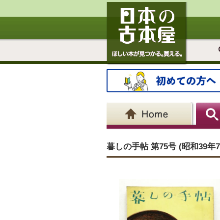
暮しの手帖 第75号 (昭和39年