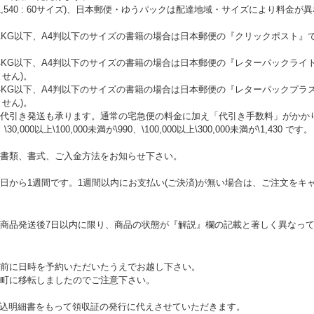
\1,540 : 60サイズ)、日本郵便・ゆうパックは配達地域・サイズにより料
KG以下、A4判以下のサイズの書籍の場合は日本郵便の『クリックポスト』で
。
4KG以下、A4判以下のサイズの書籍の場合は日本郵便の『レターパックライ
ません)。
4KG以下、A4判以下のサイズの書籍の場合は日本郵便の『レターパックプラ
ません)。
代引き発送も承ります。通常の宅急便の料金に加え「代引き手数料」がかかります
、\30,000以上\100,000未満が\990、\100,000以上\300,000未満が\1,430 です。
書類、書式、ご入金方法をお知らせ下さい。
日から1週間です。1週間以内にお支払い(ご決済)が無い場合は、ご注文をキ
商品発送後7日以内に限り、商品の状態が『解説』欄の記載と著しく異なっ
前に日時を予約いただいたうえでお越し下さい。
町に移転しましたのでご注意下さい。
、振込明細書をもって領収証の発行に代えさせていただきます。