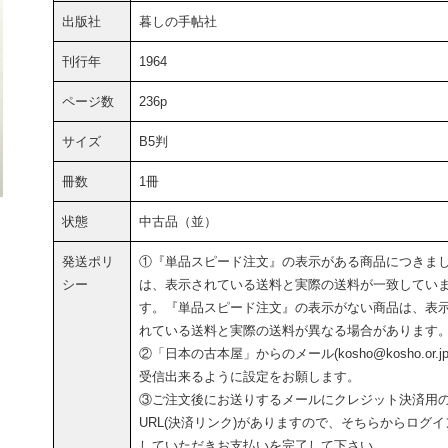
出版社
暮しの手帖社
刊行年
1964
ページ数
236p
サイズ
B5判
冊数
1冊
状態
中古品（並）
発送ポリ
①『単品スピード注文』の表示がある商品につきま
シー
は、表示されている送料と実際の送料が一致してい
す。『単品スピード注文』の表示がない商品は、表
れている送料と実際の送料が異なる場合があります
②「日本の古本屋」からのメール(kosho@kosho.or.jp
受信出来るように設定をお願します。
③ご注文後にお送りするメールにクレジット決済用
URL(決済リンク)がありますので、そちらからログイ
していただきお支払いを完了して下さい。