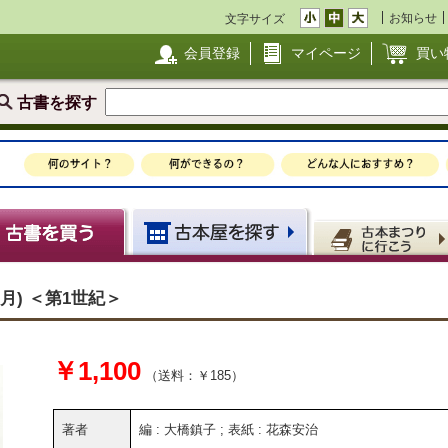
お知らせ
文字サイズ
会員登録
マイページ
買い
古書を探す
7月) ＜第1世紀＞
￥1,100
（送料：￥185）
著者
編 : 大橋鎮子 ; 表紙 : 花森安治