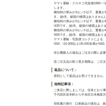
ヤマト運輸・クロネコ宅急便(\880～
します。
梱包時の厚みが3センチ以下、重量が1
す。(紛失、破損の補償はありません)
梱包時の厚みが3センチ以下、重量が
\430です。(紛失、破損の補償はあり
梱包時の厚みが3センチ以上、重量が
\600です。(紛失、破損の補償はあり
ヤマト運輸・宅急便コレクトによる、
\550、\10,000以上\30,000未満が\660
④公費購入の場合はご注文の際に必要
⑤ご注文品の取り置き期限は、ご注文
返品について：
原則として返品はお受けできません。
他特記事項：
ご来店に際しましては、従来どおり事
千代田区岩本町から中央区日本橋富沢
領収書の発行 : 口座振込の場合は