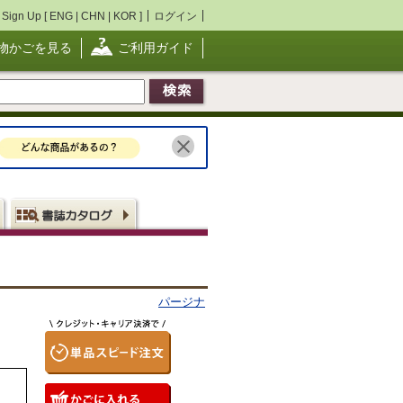
Sign Up [
ENG
|
CHN
|
KOR
]
ログイン
物かごを見る
ご利用ガイド
パージナ