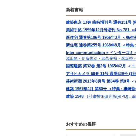
新着書籍
建築東京 13巻 臨時増刊号 通巻151号 (昭
美術手帖 1999年12月号増刊 No.781 ＜
新住宅 通巻第106号 1956年3月 ＜
新住宅 通巻第255号 1968年8月 ＜特集
Inter communication = イン
浅田彰・伊藤俊治・武邑光裕・彦坂裕
国際建築 第32巻 第2号 1965年2月
アサヒカメラ 68巻 11号 通巻639号 (
芸術新潮 2013年8月号 第64巻 第
建築 1967年4月 第80号 ＜特集 : 磯
建築 1948
（計畫技術研究所(RIPD) : 
おすすめの書籍