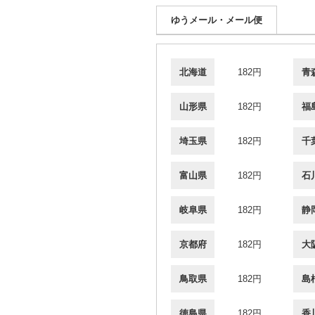
ゆうメール・メール便
北海道
182円
青
山形県
182円
福
埼玉県
182円
千
富山県
182円
石
岐阜県
182円
静
京都府
182円
大
鳥取県
182円
島
徳島県
182円
香