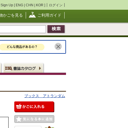
Sign Up [
ENG
|
CHN
|
KOR
]
ログイン
物かごを見る
ご利用ガイド
ブックス アトランダム