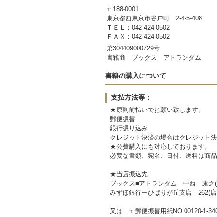
〒188-0001
東京都西東京市谷戸町 2-4-5-408
ＴＥＬ：042-424-0502
ＦＡＸ：042-424-0502
第304409000729号
書籍商 ブックス アトランダム
書籍の購入について
支払方法等：
★原則前払いでお願い致します。
郵便振替
銀行振り込み
クレジット決済の場合はクレジット決
★公費購入にも対応しております。
必要な書類、宛名、日付、送料は商品
★当店振込先:
ブックス■アトラン
みずほ銀行ーひばりが丘支店 262(店番
又は、〒郵便振替用紙NO:00120-1-