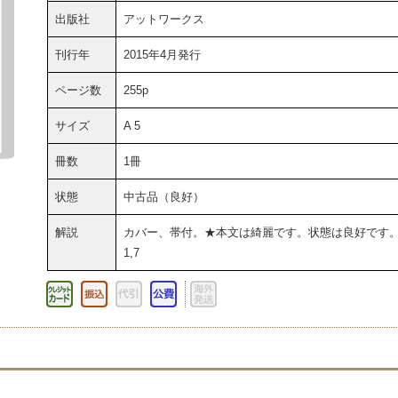
出版社
アットワークス
刊行年
2015年4月発行
ページ数
255p
サイズ
A 5
冊数
1冊
状態
中古品（良好）
解説
カバー、帯付。★本文は綺麗です。状態は良好です
1,7