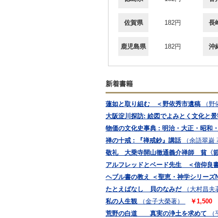
佐賀県
182円
長
鹿児島県
182円
沖
新着書籍
蓮如と取り組む ＜野依秀市遺稿
（野
大阪淀川探訪: 絵図でよみとく文化と景
物価の文化史事典 : 明治・大正・昭和
禅の十戒 : 『禅戒鈔』講話
（余語翠巌 
敬礼 大乗寺開山徹通義介禅師 貧〈
アルフレッドとベード先生 ＜信仰良書
ヘブル書の教え ＜聖恵・神学シリーズNo
たとえばなし 貝のなみだ
（大村昌夫
私の人生観
（金子大榮著）
￥1,500
荒野の白道 真実の浄土を求めて
（