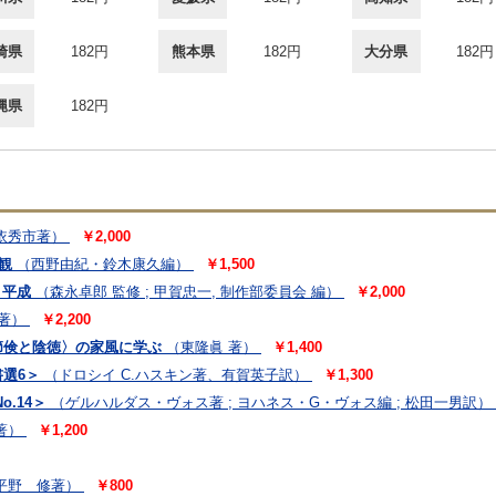
崎県
182円
熊本県
182円
大分県
182円
縄県
182円
依秀市著）
￥2,000
観
（西野由紀・鈴木康久編）
￥1,500
・平成
（森永卓郎 監修 ; 甲賀忠一, 制作部委員会 編）
￥2,000
著）
￥2,200
節倹と陰徳〉の家風に学ぶ
（東隆眞 著）
￥1,400
選6＞
（ドロシイ C.ハスキン著、有賀英子訳）
￥1,300
.14＞
（ゲルハルダス・ヴォス著 ; ヨハネス・G・ヴォス編 ; 松田一男訳）
著）
￥1,200
平野 修著）
￥800