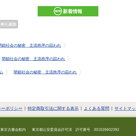
新着情報
閉鎖社会の秘密 主流秩序の囚われ
閉鎖社会の秘密 主流秩序の囚われ
ム
閉鎖社会の秘密 主流秩序の囚われ
シーポリシー
特定商取引法に関する表示
よくある質問
サイトマッ
 東京古書会館内
東京都公安委員会許可済 許可番号 301026602392