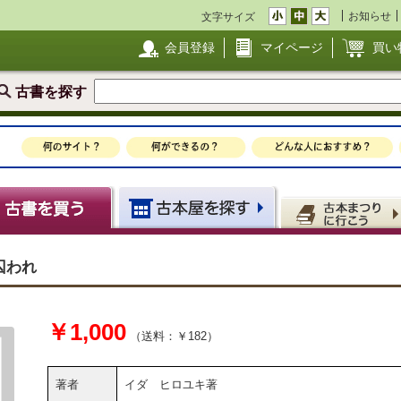
お知らせ
文字サイズ
会員登録
マイページ
買い
古書を探す
囚われ
￥1,000
（送料：￥182）
著者
イダ ヒロユキ著