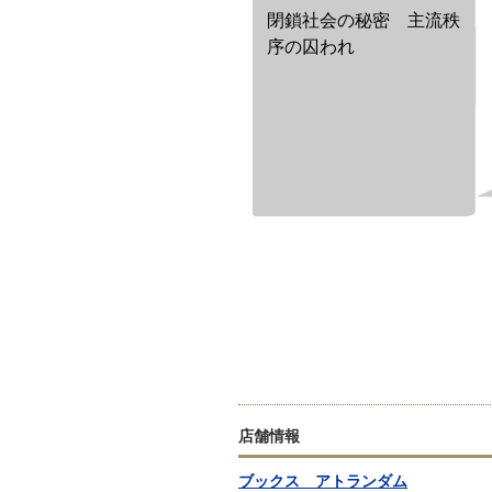
閉鎖社会の秘密 主流秩
序の囚われ
店舗情報
ブックス アトランダム