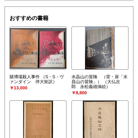
おすすめの書籍
賭博場殺人事件
（S・S・ヴ
水晶山の冒険 （背・扉「水
ァンダイン 伴大矩訳）
昌山の冒険」）
（大仏次
郎 永松義雄挿絵）
￥13,000
￥8,800