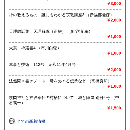
などの紙もの等は大歓迎。しっかりと査定させていただきま
￥3,000
す。お気軽にご相談ください。
禅の教えるもの 誰にもわかる宗教講座3 （伊福部隆彦）
取り扱い分野
￥2,800
美術工芸、国語国文、外国文学、趣味、古書一般（その他）
天理教話集 天理解説（正解） （紅谷清 編）
￥1,000
大慧 禅叢書4 （市川白弦）
￥1,000
軍事と技術 112号 昭和11年4月号
￥2,000
法然聞き書きノート 母をめぐる伝承など （高橋良和）
￥1,000
枚岡神社と神役奉仕の村柄について 城と陣屋 別冊4号 （中
谷義一）
￥1,500
全ての新着情報