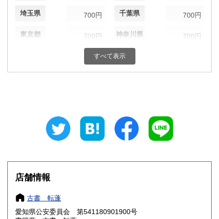
埼玉県
千葉県
700円
700円
東京都
神奈川県
700円
700円
新潟県
富山県
すべて表示
700円
700円
石川県
福井県
700円
700円
山梨県
長野県
700円
700円
岐阜県
静岡県
700円
700円
愛知県
三重県
640円
700円
滋賀県
京都府
700円
700円
店舗情報
大阪府
兵庫県
700円
700円
古書 転蓬
奈良県
和歌山県
700円
700円
愛知県公安委員会 第541180901900号