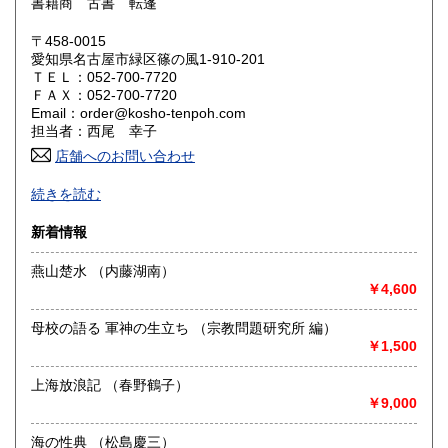
書籍商 古書 転蓬
鳥取県
島根県
810円
810円
〒458-0015
岡山県
広島県
810円
810円
愛知県名古屋市緑区篠の風1-910-201
ＴＥＬ：052-700-7720
ＦＡＸ：052-700-7720
山口県
徳島県
810円
810円
Email：order@kosho-tenpoh.com
担当者：西尾 幸子
香川県
愛媛県
810円
810円
店舗へのお問い合わせ
高知県
福岡県
近代文学、海外文学、探偵・幻想・SF、美術、絵本・児童
810円
970円
続きを読む
書、オカルティズムなど。
面白い本、変った本を取り揃えるように努力しております。
佐賀県
長崎県
970円
970円
新着情報
HPもぜひご覧下さいませ。
熊本県
大分県
燕山楚水 （内藤湖南）
970円
970円
沿線名：-
￥4,600
最寄駅：-
宮崎県
鹿児島県
営業時間：-
970円
970円
母校の語る 軍神の生立ち （宗教問題研究所 編）
定休日：不定休
￥1,500
沖縄県
1,270円
書籍の買取について
上海放浪記 （春野鶴子）
古い本を買取いたします。和本から明治・大正・昭和初期の
￥9,000
近代文学(小説・詩集・歌集・句集)、SF・ミステリなどの大
衆小説、美術書、宗教書、児童書、雑誌、写真や資料・地図
海の性典 （松島慶三）