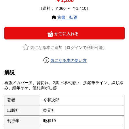
￥1,200
（送料：￥360 ～ ￥1,410）
古書 転蓬
かごに入れる
気になる本に追加（ログインで利用可能）
気になる本の使い方
解説
再版／カバー欠、背切れ、2葉上縁不揃い、少鉛筆ライン、綴じ緩
み、経年ヤケ、値札剥がし跡
著者
今和次郎
出版社
乾元社
刊行年
昭和19