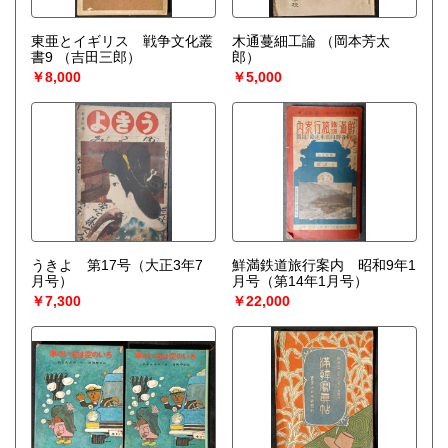
東亜とイギリス 戦争文化叢
木通蔓細工論
（岡本芳太
書9
（吉田三郎）
郎）
￥8,000
￥5,000
うきよ 第17号（大正3年7
鮮満鉄道旅行案内 昭和9年1
月号）
月号（第14年1月号）
￥7,300
￥22,000