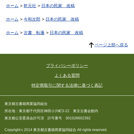
ホーム
乾元社
日本の民家 改稿
ホーム
今和次郎
日本の民家 改稿
ホーム
古書 転蓬
日本の民家 改稿
ページ上部へ戻る
プライバシーポリシー
よくある質問
特定商取引に関する法律に基づく表記
東京都古書籍商業協同組合
所在地：東京都千代田区神田小川町3-22 東京古書会館内
東京都公安委員会許可済 許可番号 301026602392
Copyright c 2014 東京都古書籍商業協同組合 All rights reserved.