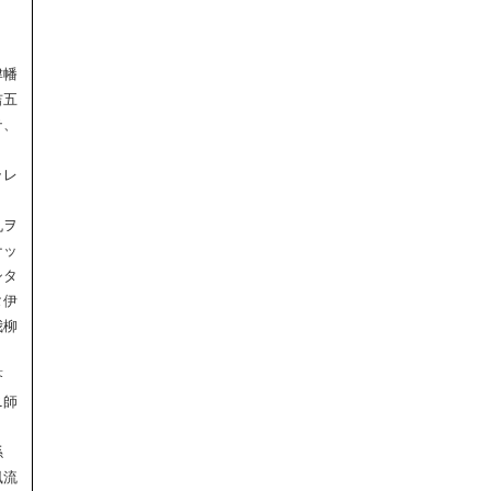
津幡
吉五
テ、
ラレ
丸ヲ
ナッ
シタ
タ伊
我柳
蒼
ニ師
係
風流