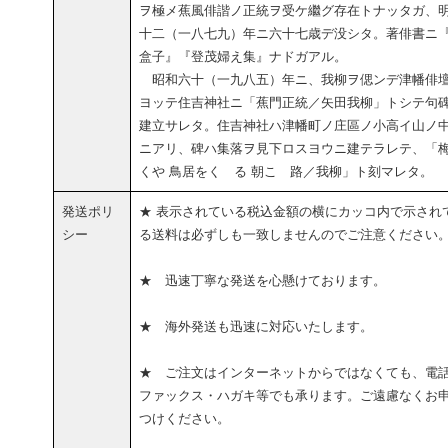
ヲ極メ蕉風俳諧ノ正統ヲ受ケ繼グ存在トナッタガ、
十二（一八七九）年ニ六十七歳デ没シタ。著俳書ニ
盒子』『登茂婦え集』ナドガアル。
昭和六十（一九八五）年ニ、我柳ヲ偲ンデ津幡俳
ヨッテ住吉神社ニ「蕉門正統／矢田我柳」トシテ句
建立サレタ。住吉神社ハ津幡町ノ庄區ノ小高イ山ノ
ニアリ、碑ハ集落ヲ見下ロスヨウニ建テラレテ、「
くや 鳥居をくゞる 朝こゝ路／我柳」ト刻マレタ。
発送ポリ
★ 表示されている税込金額の横にカッコ内で示され
シー
る送料は必ずしも一致しませんのでご注意ください
★ 迅速丁寧な発送を心懸けております。
★ 海外発送も迅速に対応いたします。
★ ご注文はインターネットからではなくても、電
ファックス・ハガキ等でも承ります。ご遠慮なくお
つけください。