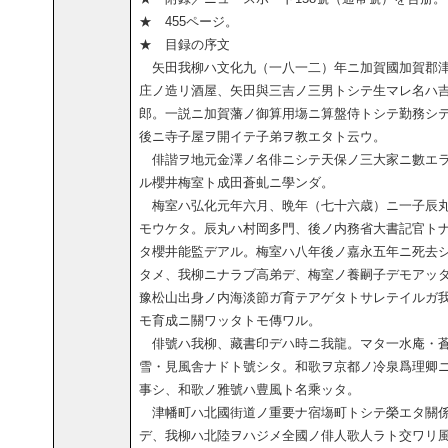
★ 455ページ。
★ 目録の序文
矢田我柳ハ文化九（一八一二）年ニ加賀國加賀郡
庄ノ造リ酒屋、矢田與三吉ノ三男トシテ生マレ名ハ
郎。一説ニ加賀藩ノ御算用塲ニ算盤侍トシテ勤務シ
後ニ寺子屋ヲ開イテ子弟ヲ教エタト云ウ。
俳諧ヲ地元金澤ノ名俳ニシテ天保ノ三大家ニ數エ
ル櫻井梅室ト成田蒼虬ニ學ンダ。
梅室ハ弘化元年六月、晩年（七十六歳）ニ一子辰
モウケタ。辰丸ハ村岡多門、後ノ内務省大書記官ト
タ櫻井能監デアル。梅室ハ八年後ノ嘉永五年ニ死去
タメ、我柳ニナラブ高弟デ、梅室ノ養嗣子デモアッ
豫松山出身ノ内海淡節ガ育テアゲタトサレテイルガ
モ育成ニ關ワッタトモ傳ワル。
俳號ハ我柳、藏書印デハ時ニ我龍。マタ一水庵・
雪・見風舎ナドト號シタ。和歌ヲ京都ノ冷泉爲理卿
事シ、和歌ノ雅號ハ豊風ト名乘ッタ。
津幡町ハ北國街道ノ重要ナ宿塲町トシテ榮エタ關
デ、我柳ハ北陸ヲハジメ全國ノ俳人歌人ラト交ワリ