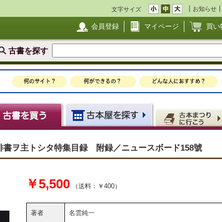
お知らせ
文字サイズ
会員登録
マイページ
買い
古書を探す
書ヲ主トシタ特集目録 附録／ニュースボード158號
￥5,500
（送料：￥400）
著者
名雲純一