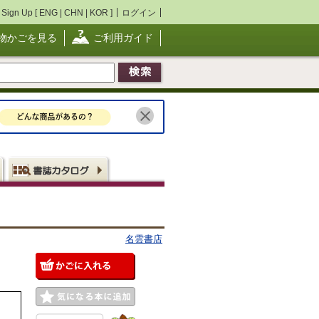
Sign Up [
ENG
|
CHN
|
KOR
]
ログイン
物かごを見る
ご利用ガイド
名雲書店