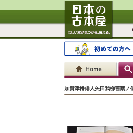
加賀津幡俳人矢田我柳舊藏ノ俳