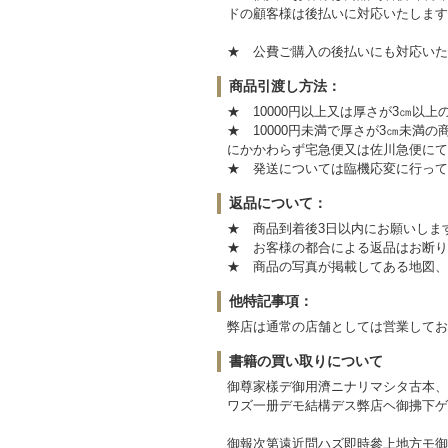
ドの顧客様は後払いに対応いたします
★ 公費ご購入の後払いにも対応いた
商品引渡し方法：
★ 10000円以上又は厚さが3㎝以
★ 10000円未満で厚さが3㎝未
にかかわらず宅急便又は佐川急便にて
★ 発送については臨機応変に行って
返品について：
★ 商品到着後3日以内にお願いしま
★ お客様の都合による返品はお断り
★ 商品の写真が掲載してある地図、
他特記事項：
弊店は通常の店舗としては営業してお
書籍の買い取りについて
御尊家樣デ御用濟ニナリマシタ古本、
ワズ一册デモ結構デス弊店ヘ御拂下ゲ
御報次第遠近問ハズ即時參上地方モ御