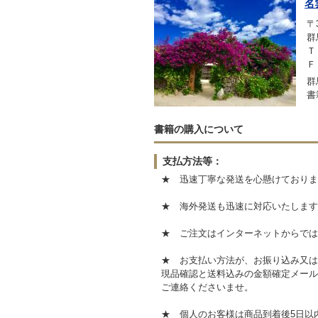
名
〒3
群
Ｔ
Ｆ
群
書
書籍の購入について
支払方法等：
★ 迅速丁寧な発送を心懸けておりま
★ 海外発送も迅速に対応いたします
★ ご注文はインターネットからでは
★ お支払い方法が、お振り込み又は
現品確認と送料込みの金額確定メール
ご連絡くださいませ。
★ 個人のお客様は商品到着後5日以