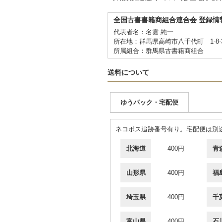
全国古書書籍商組合連合会 登録情
代表者名：名雲 純一
所在地：群馬県高崎市八千代町 1-8
所属組合：群馬県古書籍商組合
送料について
ゆうパック・宅配便
ネコポス追跡番号有り。宅配便は別
北海道
400円
青
山形県
400円
福
埼玉県
400円
千
富山県
400円
石