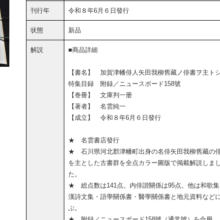
刊行年
令和８年6月６日發行
状態
新品
解説
■商品詳細
【書名】 加賀津幡俳人矢田我柳舊藏ノ俳書ヲ主ト
特集目録 附録／ニュースボード158號
【巻冊】 文庫判一册
【著者】 名雲純一
【成立】 令和８年6月６日發行
★ 名雲書店發行
★ 石川県河北郡津幡町出身の名俳矢田我柳舊藏の
を主とした古書群を全点カラー圖版で掲載解説しま
た。
★ 総点数は141点。内俳諧關係は95点。他は和歌
漢詩文集・語學關係書・醫學關係書と地元資料など
ぶ。
★ 附録／ニュースボード158號（通常號）を合册。