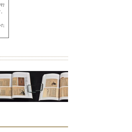
が行
す。
いた