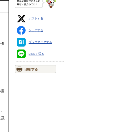
ポストする
シェアする
ブックマークする
シタ
LINEで送る
俳書
し
集・
に及