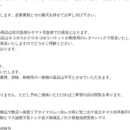
。
します。必要書類とその書式を併せてお申し付け下さい。
上の商品は佐川急便かヤマト宅急便での発送となります。
満の商品はネコポスかクロネコゆうパケットか郵便局のレターパックで発送いた
発送いたしますのでどうかご理解ください。
おります。
す。
いたします。
書簡、掛軸、刷物等の一枚物の返品は不可とさせていただきます。
りません。ただし予めご連絡いただければご希望の品の閲覧を承ります。
雜誌ヲ弊店ヘ御賣リ下サイマスレバ夫レガ再ビ世ニ出テ役立チマス何卒御不
願ヒマス誠實ヲ旨トシテ必ズ御滿足ノ行ク樣勉強買受致シマス
伺致升