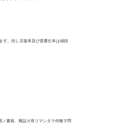
します。但し古版本及び貴重伝本は値段
用ノ書籍、雜誌ガ有リマシタラ何種ヲ問