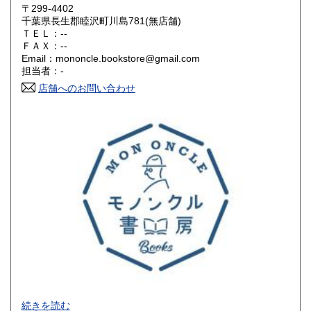
岡山県
広島県
1,100円
1,100円
〒299-4402
千葉県長生郡睦沢町川島781(無店舗)
ＴＥＬ：--
山口県
徳島県
1,100円
1,100円
ＦＡＸ：--
Email：mononcle.bookstore@gmail.com
香川県
愛媛県
1,100円
1,100円
担当者：-
店舗へのお問い合わせ
高知県
福岡県
1,100円
1,300円
佐賀県
長崎県
1,300円
1,300円
熊本県
大分県
1,300円
1,300円
宮崎県
鹿児島県
1,300円
1,300円
沖縄県
1,350円
-
続きを読む