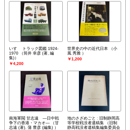
いすゞ トラック図鑑 1924-
世界史の中の近代日本
（小
1970
（筒井 幸彦 (著, 編
風 秀雅 ）
集)）
￥1,200
￥4,200
南海軍閥 甘志遠 ―日中戦
地のさざめごと : 旧制静岡高
争下の香港・マカオ―
（甘
等学校戦没者遺稿集
（旧制
志遠 (著), 蒲 豊彦 (編集) ）
静高戦没者遺稿集編集委員会