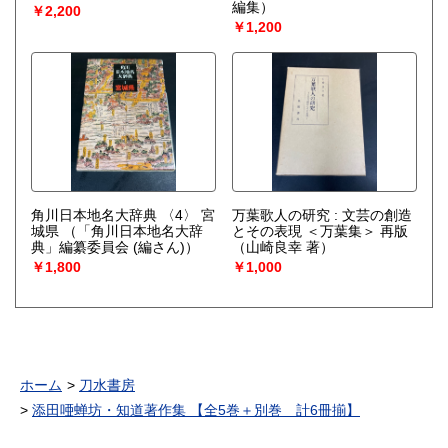
編集）
￥2,200
￥1,200
角川日本地名大辞典 〈4〉 宮
万葉歌人の研究 : 文芸の創造
城県
（「角川日本地名大辞
とその表現 ＜万葉集＞ 再版
典」編纂委員会 (編さん)）
（山崎良幸 著）
￥1,800
￥1,000
ホーム
刀水書房
添田唖蝉坊・知道著作集 【全5巻＋別巻 計6冊揃】