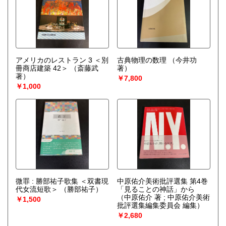
アメリカのレストラン 3 ＜別
古典物理の数理
（今井功
冊商店建築 42＞
（斎藤武
著）
著）
￥7,800
￥1,000
微罪 : 勝部祐子歌集 ＜双書現
中原佑介美術批評選集 第4巻
代女流短歌＞
（勝部祐子）
「見ることの神話」から
（中原佑介 著 ; 中原佑介美術
￥1,500
批評選集編集委員会 編集）
￥2,680