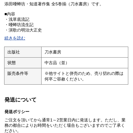
添田唖蝉坊・知道著作集 全5巻揃（刀水書房）です。
■内容
・浅草底流記
・唖蝉坊流生記
・演歌の明治大正史
・日本春歌考
続きを読む
・空想・日記
ほか
明治〜大正期の演歌・民衆文化・社会風俗を知る上で重要な著作
出版社
刀水書房
集です。
状態
中古品（並）
添田唖蝉坊は「演歌師の祖」とも称され、日本の大衆文化・流行
歌・社会運動史研究において高く評価されています。
販売条件等
※他サイトと併売のため、売り切れの際は
現在でも研究者・民衆文化研究・サブカルチャー研究の分野で需
何卒ご容赦ください。
要のあるシリーズです。
■状態
函・帯、元パラ付。付録は1巻の同じものが2枚入っている他、3巻
発送について
のみ付録がありません。ただ3巻については、元々ついていないも
のなのか、詳細は不明です。
発送ポリシー
函には経年による薄いスレ、薄い汚れ等ありますが、本体、およ
び本文は状態は経年のわりに良好です。
ご注文を頂いてから通常1～2営業日内に発送します。ただし、業
詳細は画像をご確認ください。
務の都合によりお時間をいただく場合もございますのでご了承く
古書にご理解のある方のみお願いいたします。
ださい。