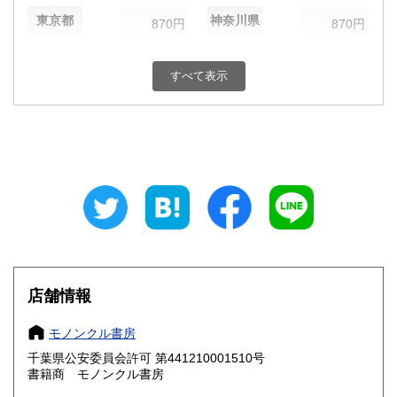
東京都
神奈川県
870円
870円
新潟県
富山県
870円
870円
すべて表示
石川県
福井県
870円
870円
山梨県
長野県
870円
870円
岐阜県
静岡県
870円
870円
愛知県
三重県
870円
870円
滋賀県
京都府
870円
970円
大阪府
兵庫県
970円
970円
店舗情報
奈良県
和歌山県
970円
970円
モノンクル書房
千葉県公安委員会許可 第441210001510号
鳥取県
島根県
1,100円
1,100円
書籍商 モノンクル書房