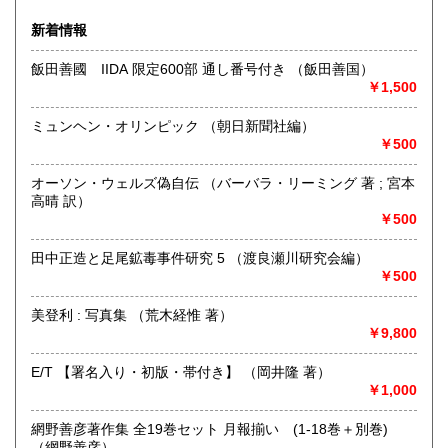
沿線名：-
新着情報
最寄駅：-
営業時間：-
飯田善國 IIDA 限定600部 通し番号付き （飯田善国）
定休日：-
￥1,500
書籍の買取について
ミュンヘン・オリンピック （朝日新聞社編）
千葉県茂原市・長生郡・いすみ市・市原市・南房総市など千
￥500
葉県外房・内房エリアでの買取行います。お気軽にご相談く
ださい。
オーソン・ウェルズ偽自伝 （バーバラ・リーミング 著 ; 宮本
高晴 訳）
￥500
取り扱い分野
哲学宗教、歴史、社会科学、美術工芸、国語国文、外国文
田中正造と足尾鉱毒事件研究 5 （渡良瀬川研究会編）
学、サブカルチャー
￥500
美登利 : 写真集 （荒木経惟 著）
￥9,800
E/T 【署名入り・初版・帯付き】 （岡井隆 著）
￥1,000
網野善彦著作集 全19巻セット 月報揃い (1-18巻＋別巻)
（網野善彦）