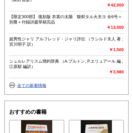
￥42,000
【限定300部】 復刻版 衣裳の太陽 馥郁タル火夫ヨ 全6号＋
別冊＋付録詩篇草稿完品
￥13,000
超男性ジャリ アルフレッド・ジャリ評伝 （ラシルド夫人 著 ;
宮川明子 訳）
￥1,500
シュルレアリスム簡約辞典 （A.ブルトン, P.エリュアール 編 ;
江原順 編訳）
￥3,980
全ての新着情報
おすすめの書籍