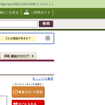
Sign Up [
ENG
|
CHN
|
KOR
]
ログイン
物かごを見る
ご利用ガイド
モノンクル書房