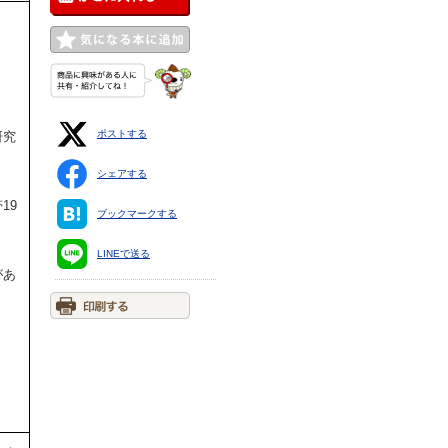
ポストする
研究
シェアする
19
ブックマークする
LINEで送る
があ
。