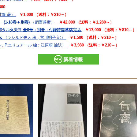
800
井隆 著）
￥1,000 （送料：￥210～）
(1-18巻＋別巻)
（網野善彦）
￥42,000 （送料：￥1,280～）
馥郁タル火夫ヨ 全6号＋別冊＋付録詩篇草稿完品
￥13,000 （送料：￥810～）
伝
（ラシルド夫人 著 ; 宮川明子 訳）
￥1,500 （送料：￥210～）
, P.エリュアール 編 ; 江原順 編訳）
￥3,980 （送料：￥210～）
新着情報