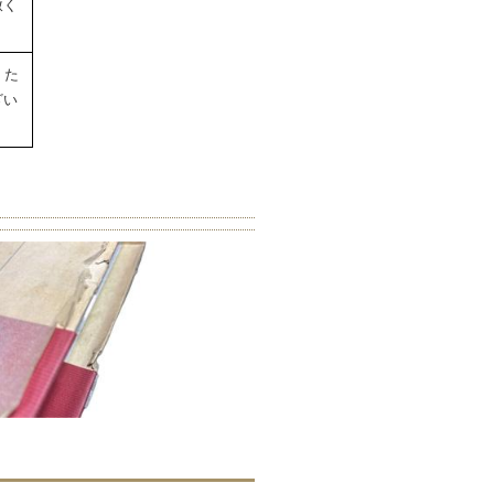
赦く
。た
ざい