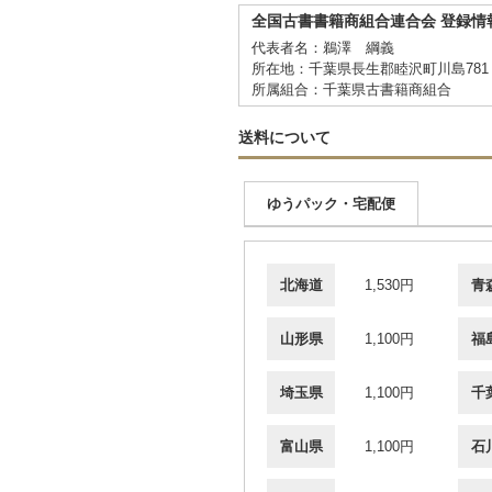
全国古書書籍商組合連合会 登録情
代表者名：鵜澤 綱義
所在地：千葉県長生郡睦沢町川島781
所属組合：千葉県古書籍商組合
送料について
ゆうパック・宅配便
北海道
1,530円
青
山形県
1,100円
福
埼玉県
1,100円
千
富山県
1,100円
石