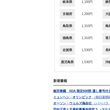
岐阜県
1,100円
静
京都府
1,200円
大
鳥取県
1,310円
島
徳島県
1,310円
香
佐賀県
1,530円
長
鹿児島県
1,530円
沖
新着書籍
飯田善國 IIDA 限定600部 通し番号付
ミュンヘン・オリンピック
（朝日新聞
オーソン・ウェルズ偽自伝
（バーバラ・
田中正造と足尾鉱毒事件研究 5
（渡良