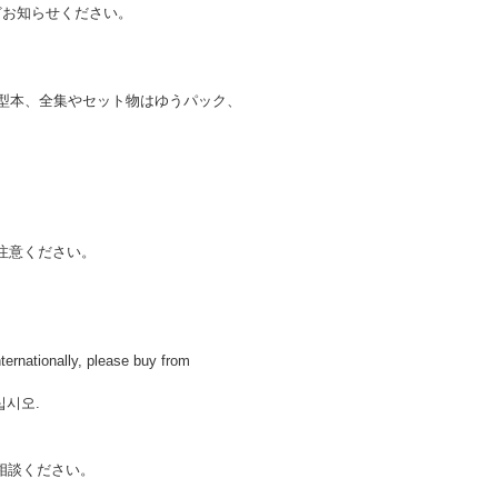
どお知らせください。
大型本、全集やセット物はゆうパック、
注意ください。
lly, please buy from
십시오.
相談ください。