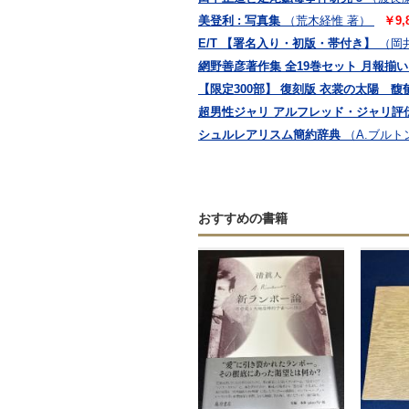
美登利 : 写真集
（荒木経惟 著）
￥9,
E/T 【署名入り・初版・帯付き】
（岡
網野善彦著作集 全19巻セット 月報揃い 
【限定300部】 復刻版 衣裳の太陽 
超男性ジャリ アルフレッド・ジャリ評
シュルレアリスム簡約辞典
（A.ブルトン
おすすめの書籍