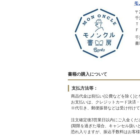
モ
〒2
千
Ｔ
Ｆ
千
書
書籍の購入について
支払方法等：
商品代金は前払い(公費などを除く)と
お支払いは、クレジットカード決済・
※代引き、郵便振替などは受け付けて
注文確定後3営業日以内にご入金くだ
(期限を過ぎた場合、キャンセル扱い
恐れ入りますが、振込手数料はお客様