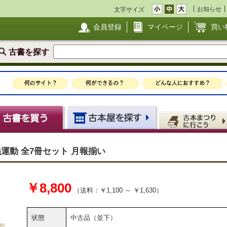
お知らせ
文字サイズ
会員登録
マイページ
買い
古書を探す
主義運動 全7冊セット 月報揃い
￥8,800
（送料：￥1,100 ～ ￥1,630）
状態
中古品（並下）