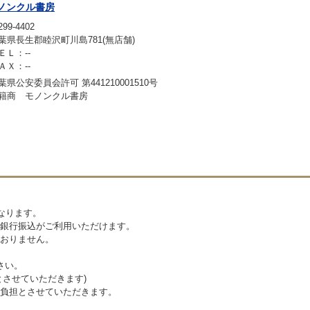
ノンクル書房
99-4402
葉県長生郡睦沢町川島781(無店舗)
ＥＬ：--
ＡＸ：--
葉県公安委員会許可 第441210001510号
籍商 モノンクル書房
なります。
銀行振込がご利用いただけます。
おりません。
さい。
とさせていただきます)
負担とさせていただきます。