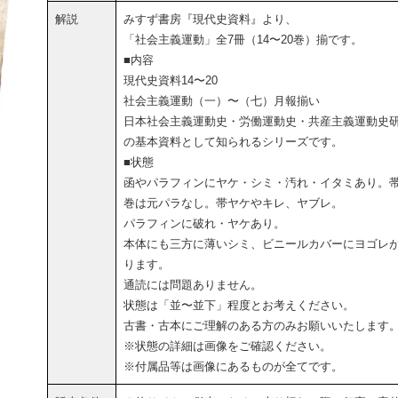
解説
みすず書房『現代史資料』より、
「社会主義運動」全7冊（14〜20巻）揃です。
■内容
現代史資料14〜20
社会主義運動（一）〜（七）月報揃い
日本社会主義運動史・労働運動史・共産主義運動史
の基本資料として知られるシリーズです。
■状態
函やパラフィンにヤケ・シミ・汚れ・イタミあり。帯
巻は元パラなし。帯ヤケやキレ、ヤブレ。
パラフィンに破れ・ヤケあり。
本体にも三方に薄いシミ、ビニールカバーにヨゴレ
ります。
通読には問題ありません。
状態は「並〜並下」程度とお考えください。
古書・古本にご理解のある方のみお願いいたします
※状態の詳細は画像をご確認ください。
※付属品等は画像にあるものが全てです。