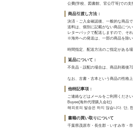
公費(学校、図書館、官公庁等)での
商品引渡し方法：
決済・ご入金確認後、一般的な商品で
送料は、個別に記載がない商品につい
レターパックで配送しますので、それ
※海外への発送は、一部の商品を除い
時間指定、配送方法のご指定がある場
返品について：
不良品・誤配の場合は、商品到着後7
なお、古書・古本という商品の性格上
他特記事項：
ご連絡などはメールをご利用ください。また、海外へ
Buyee(海外代理購入会社)
해외로의 발송은 하지 않습니다. 단,
書籍の買い取りについて
千葉県茂原市・長生郡・いすみ市・市