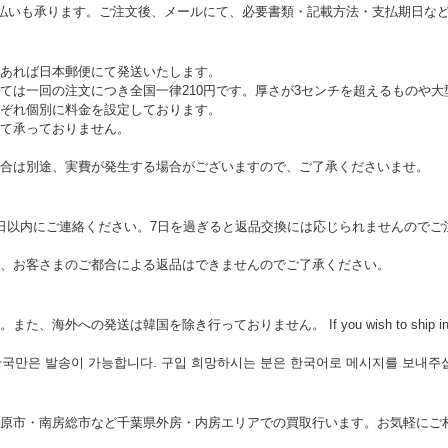
支払いも承ります。ご注文後、メールにて、必要書類・記載方法・支払期日な
あれば日本郵便にて発送いたします。
ては一回の注文につき全国一律210円です。厚さが3センチを超えるものや
ぞれ個別に料金を設定しております。
て承っておりません。
合は別途、実費が発生する場合がございますので、ご了承くださいませ。
日以内にご連絡ください。7日を過ぎると返品交換には応じられませんのでご
、お客さまのご都合による返品はできませんのでご了承ください。
の発送は韓国を除き行っておりません。 If you wish to ship internationa
 한국만은 발송이 가능합니다. 구입 희망하시는 분은 한국어로 메시지를 보내주
原市・南房総市など千葉県外房・内房エリアでの買取行います。お気軽にご