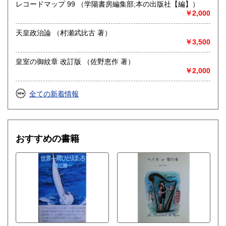
レコードマップ 99 （学陽書房編集部;本の出版社【編】）
￥2,000
天皇政治論 （村瀬武比古 著）
￥3,500
皇室の御紋章 改訂版 （佐野恵作 著）
￥2,000
全ての新着情報
おすすめの書籍