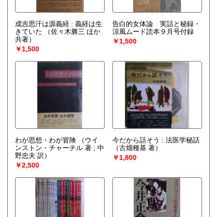
成吉思汗は源義経 : 義経は生
告白的女体論 実話と秘録・
きていた
（佐々木勝三 ほか
涼風ムード読本９月号付録
共著）
￥1,500
￥1,500
わが思想・わが冒険
（ウイ
今だから話そう : 法医学秘話
ンストン・チャーチル 著 ; 中
（古畑種基 著）
野忠夫 訳）
￥1,800
￥2,500