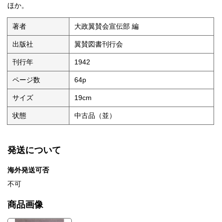
ほか。
著者
大政翼賛会宣伝部 編
出版社
翼賛図書刊行会
刊行年
1942
ページ数
64p
サイズ
19cm
状態
中古品（並）
発送について
海外発送可否
不可
商品画像