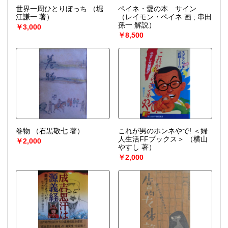
世界一周ひとりぼっち
（堀
ペイネ・愛の本 サイン
江謙一 著）
（レイモン・ペイネ 画 ; 串田
孫一 解説）
￥3,000
￥8,500
巻物
（石黒敬七 著）
これが男のホンネやで! ＜婦
人生活FFブックス＞
（横山
￥2,000
やすし 著）
￥2,000