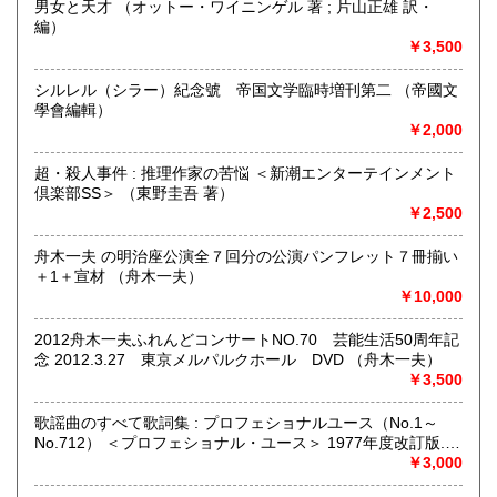
男女と天才 （オットー・ワイニンゲル 著 ; 片山正雄 訳・
書籍の買取について
編）
￥3,500
当面行っておりません。
シルレル（シラー）紀念號 帝国文学臨時増刊第二 （帝國文
取り扱い分野
學會編輯）
歴史、社会科学、近代文献、サブカルチャー、古書一般（そ
￥2,000
の他）
映画・芸能、日本文学、ミステリー、時代小説
超・殺人事件 : 推理作家の苦悩 ＜新潮エンターテインメント
倶楽部SS＞ （東野圭吾 著）
￥2,500
舟木一夫 の明治座公演全７回分の公演パンフレット７冊揃い
＋1＋宣材 （舟木一夫）
￥10,000
2012舟木一夫ふれんどコンサートNO.70 芸能生活50周年記
念 2012.3.27 東京メルパルクホール DVD （舟木一夫）
￥3,500
歌謡曲のすべて歌詞集 : プロフェショナルユース（No.1～
No.712） ＜プロフェショナル・ユース＞ 1977年度改訂版.
（浅野純 編）
￥3,000