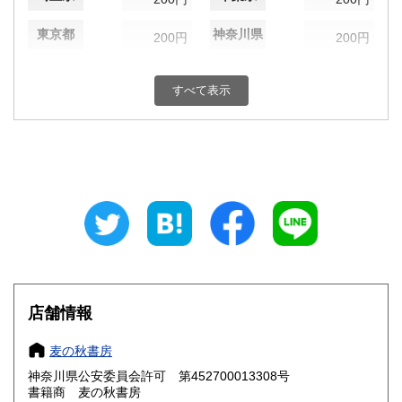
東京都
神奈川県
200円
200円
新潟県
富山県
200円
200円
すべて表示
石川県
福井県
200円
200円
山梨県
長野県
200円
200円
岐阜県
静岡県
200円
200円
愛知県
三重県
200円
200円
滋賀県
京都府
200円
200円
大阪府
兵庫県
200円
200円
店舗情報
奈良県
和歌山県
200円
200円
麦の秋書房
神奈川県公安委員会許可 第452700013308号
鳥取県
島根県
200円
200円
書籍商 麦の秋書房