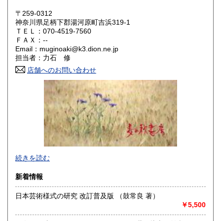
岡山県
広島県
200円
200円
〒259-0312
神奈川県足柄下郡湯河原町吉浜319-1
ＴＥＬ：070-4519-7560
山口県
徳島県
200円
200円
ＦＡＸ：--
Email：muginoaki@k3.dion.ne.jp
香川県
愛媛県
200円
200円
担当者：力石 修
店舗へのお問い合わせ
高知県
福岡県
200円
200円
佐賀県
長崎県
200円
200円
熊本県
大分県
200円
200円
宮崎県
鹿児島県
200円
200円
商品をできるだけ早くお手元にお届けすることと、梱包を丁
続きを読む
沖縄県
200円
寧に、を心がけております。
新着情報
沿線名：東海道線
最寄駅：真鶴駅
日本芸術様式の研究 改訂普及版 （鼓常良 著）
営業時間：店舗はありません。
￥5,500
定休日：-