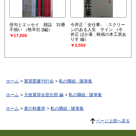
俳句とエッセイ 雑誌 31冊
今井正「全仕事」 : スクリー
不揃い
（牧羊社 [編]）
ンのある人生 サイン
（今
井正 ほか著 ; 映画の本工房あ
￥17,000
りす 編）
￥3,500
ホーム
翼賛図書刊行会
私の隣組 : 随筆集
ホーム
大政翼賛会宣伝部 編
私の隣組 : 随筆集
ホーム
麦の秋書房
私の隣組 : 随筆集
ページ上部へ戻る