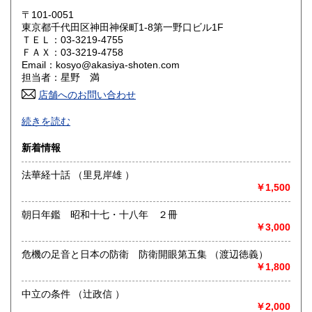
大阪府
兵庫県
1,620円
1,620円
〒101-0051
東京都千代田区神田神保町1-8第一野口ビル1F
奈良県
和歌山県
ＴＥＬ：03-3219-4755
1,620円
1,620円
ＦＡＸ：03-3219-4758
Email：kosyo@akasiya-shoten.com
鳥取県
島根県
1,780円
1,780円
担当者：星野 満
店舗へのお問い合わせ
岡山県
広島県
1,780円
1,780円
日本唯一の将棋と囲碁の専門店！
続きを読む
山口県
徳島県
1,780円
1,780円
○注文はメール・ハガキ・Faxで電話でのご注文は不可。
新着情報
香川県
愛媛県
1,780円
1,780円
〇事務所営業（店舗は御座いません）
法華経十話 （里見岸雄 ）
高知県
福岡県
￥1,500
沿線名：-
1,780円
2,020円
最寄駅：-
営業時間：11:00～18:00
朝日年鑑 昭和十七・十八年 ２冊
佐賀県
長崎県
2,020円
2,020円
定休日：不定休
￥3,000
熊本県
大分県
2,020円
2,020円
書籍の買取について
危機の足音と日本の防衛 防衛開眼第五集 （渡辺徳義）
￥1,800
古書全般の整理・御処分に誠実に対応致します。
宮崎県
鹿児島県
2,020円
2,020円
中立の条件 （辻政信 ）
取り扱い分野
￥2,000
沖縄県
2,160円