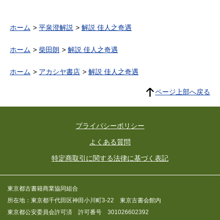
ホーム
平泉澄解説
解説 佳人之奇遇
ホーム
柴田朗
解説 佳人之奇遇
ホーム
アカシヤ書店
解説 佳人之奇遇
ページ上部へ戻る
プライバシーポリシー
よくある質問
特定商取引に関する法律に基づく表記
東京都古書籍商業協同組合
所在地：東京都千代田区神田小川町3-22 東京古書会館内
東京都公安委員会許可済 許可番号 301026602392