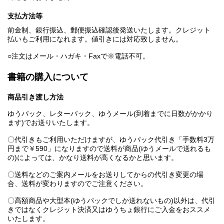
支払方法等
前金制、銀行振込、郵便振込確認後発送いたします。クレジット
払いもご利用になれます。値引きには対応致しません。
○注文はメール・ハガキ・Faxで※電話不可。
書籍の購入について
商品引き渡し方法
ゆうパック、レターパック、ゆうメール(到着までに日数がかかり
ます)でお送りいたします。
〇代引きもご利用いただけますが、ゆうパック代引き「手数料3万
円まで￥590」になりますので送料が商品(ゆうメールで送れるも
の)によっては、かなり送料が高くなるかと思います。
〇送料などのご案内メールをお送りしてからの代引き変更の場
合、送料が変わりますのでご注意ください。
〇高額商品や大型本(ゆうパックでしか送れないもの)以外は、代引
きではなくクレジット決済又はゆうちょ銀行にご入金をおススメ
いたします。