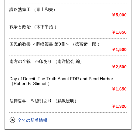
哲学宗教、歴史、美術工芸、古典籍、趣味
謀略熟練工 （青山和夫）
囲碁・将棋
￥5,000
戦争と政治 （木下半治 ）
￥1,650
国民的教養 ＜蘇峰叢書 第9冊＞ （徳富猪一郎 ）
￥1,500
南方の全貌 ※印あり （南洋協会 編）
￥2,500
Day of Deceit: The Truth About FDR and Pearl Harbor
（Robert B. Stinnett）
￥1,650
法律哲学 ※線引あり （鵜沢総明）
￥1,320
全ての新着情報