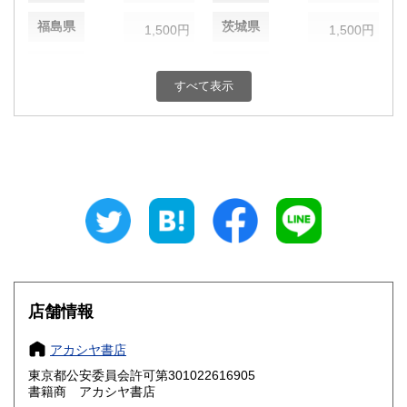
福島県
茨城県
1,500円
1,500円
栃木県
群馬県
1,500円
1,500円
すべて表示
埼玉県
千葉県
1,500円
1,500円
東京都
神奈川県
1,450円
1,500円
新潟県
富山県
1,500円
1,500円
石川県
福井県
1,500円
1,500円
山梨県
長野県
1,500円
1,500円
岐阜県
静岡県
1,500円
1,500円
店舗情報
愛知県
三重県
1,500円
1,500円
アカシヤ書店
東京都公安委員会許可第301022616905
滋賀県
京都府
1,620円
1,620円
書籍商 アカシヤ書店