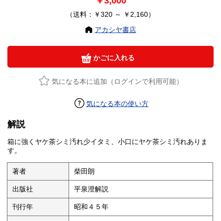
￥3,000
（送料：￥320 ～ ￥2,160）
アカシヤ書店
かごに入れる
気になる本に追加（ログインで利用可能）
気になる本の使い方
解説
箱に強くヤケ茶シミ汚れ少イタミ、小口にヤケ茶シミ汚れありま
す。
著者
柴田朗
出版社
平泉澄解説
刊行年
昭和４５年