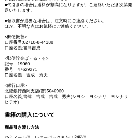
■代引きの場合は送料が割高になりますが、ご連絡いただき次第発
送いたします。
●領収書が必要な場合は、注文時にご連絡ください。
ほか、不明な点はお気軽にご連絡ください。
<郵便振替>
口座番号;02710-8-44188
口座名義;書肆吉成
<郵便貯金ぱ・る・る>
記号 19060
番号 47629271
口座名義 吉成 秀夫
<銀行口座>
北陸銀行西岡支店(普)5040960
口座名義;書肆 吉成 吉成 秀夫(シヨシ ヨシナリ ヨシナリ
ヒデオ)
書籍の購入について
商品引き渡し方法
ゆうメール便、レターパックまたは宅配便