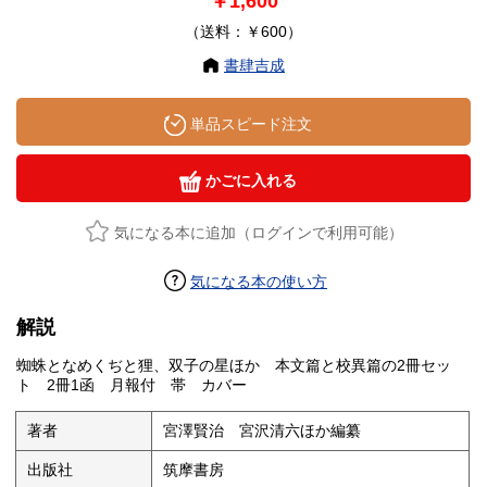
￥1,600
（送料：￥600）
書肆吉成
単品スピード注文
かごに入れる
気になる本に追加（ログインで利用可能）
気になる本の使い方
解説
蜘蛛となめくぢと狸、双子の星ほか 本文篇と校異篇の2冊セッ
ト 2冊1函 月報付 帯 カバー
著者
宮澤賢治 宮沢清六ほか編纂
出版社
筑摩書房