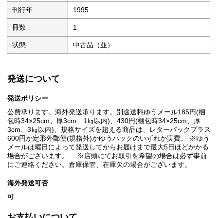
刊行年
1995
冊数
1
状態
中古品（並）
発送について
発送ポリシー
公費承ります。海外発送承ります。別途送料ゆうメール185円(梱
包時34×25cm、厚3cm、1㎏以内)、430円(梱包時34×25cm、厚
3cm、3㎏以内)、規格サイズを超える商品は、レターパックプラス
600円か定形外郵便(規格外)かゆうパックのいずれか実費。 ※ゆう
メールは曜日によって発送してからお届けまで最大5日ほどかかる
場合がございます。 ※店頭にてお取引を希望の場合は必ず事前
にご連絡ください。倉庫保管、在庫欠の場合がございます。
海外発送可否
可
お支払いについて