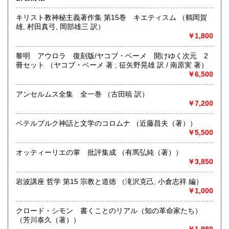
札幌市内にて店舗営業しております。店頭にて書籍の状態な
キリスト教神秘主義著作集 第15巻 キエティスム （鶴岡賀
高知県
福岡県
ど確認いただけます。倉庫保管の場合がございますので事前
600円
600円
雄, 村田真弓, 岡部雄三 訳）
にご一報いただけますと幸いです。
￥1,800
佐賀県
長崎県
600円
600円
古書の買い取りに力を入れております。ぜひご連絡下さい。
黎明 アウロラ 復刻版/ヤコブ・ベーメ 開けゆく次元 2
熊本県
大分県
600円
600円
沿線名：地下鉄南北線、東豊線
冊セット （ヤコブ・ベーメ 著 ; 征矢野晃雄 訳 / 南原実 著）
最寄駅：北24条駅と元町駅の間。
￥6,500
営業時間：12:00～17:00
宮崎県
鹿児島県
600円
600円
定休日：日曜定休
アンセルムス全集 全一巻 （古田暁 訳）
￥7,200
沖縄県
600円
書籍の買取について
ペテルブルク神話と文学のコロムナ （近藤昌夫（著））
北海道本・思想哲学・人文書を中心に専門書を積極的に買取
￥5,500
をしております。店頭での買取のほか、札幌市内は出張買取
いたします。市外、道外の方はご相談ください。まずはお気
オッティーリエの掌 批評集成 （有馬弘純（著））
軽にメールyosinari@snow.plala.or.jpか、電話011-214-0972
￥3,850
へご連絡下さい。
岩波講座 哲学 第15 宗教と道徳 （滝沢克己, 小倉志祥 編）
取り扱い分野
￥1,000
哲学宗教、歴史、社会科学、自然科学、美術工芸、国語国
文、趣味
クロード・シモン 書くことのリアル（知の革命家たち）
（芳川泰久（著））