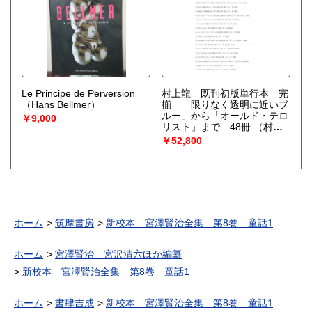
Le Principe de Perversion
村上龍 既刊初版単行本 完
（Hans Bellmer）
揃 「限りなく透明に近いブ
ルー」から「オールド・テロ
￥9,000
リスト」まで 48冊
（村上
龍）
￥52,800
ホーム
筑摩書房
新校本 宮澤賢治全集 第8巻 童話1
ホーム
宮澤賢治 宮沢清六ほか編纂
新校本 宮澤賢治全集 第8巻 童話1
ホーム
書肆吉成
新校本 宮澤賢治全集 第8巻 童話1