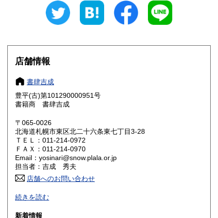
石川県
福井県
600円
600円
山梨県
長野県
600円
600円
岐阜県
静岡県
600円
600円
店舗情報
愛知県
三重県
600円
600円
書肆吉成
滋賀県
京都府
600円
600円
豊平(古)第101290000951号
書籍商 書肆吉成
大阪府
兵庫県
600円
600円
〒065-0026
奈良県
和歌山県
北海道札幌市東区北二十六条東七丁目3-28
600円
600円
ＴＥＬ：011-214-0972
ＦＡＸ：011-214-0970
鳥取県
島根県
600円
600円
Email：yosinari@snow.plala.or.jp
担当者：吉成 秀夫
岡山県
広島県
600円
600円
店舗へのお問い合わせ
札幌の古本屋です。北海道の郷土誌、アイヌ民族関係書、思
山口県
徳島県
600円
600円
続きを読む
想哲学、詩歌などの人文書を中心に、学術専門書を主に取り
扱っております。学術文庫なども積極的に買取いたします。
香川県
愛媛県
新着情報
600円
600円