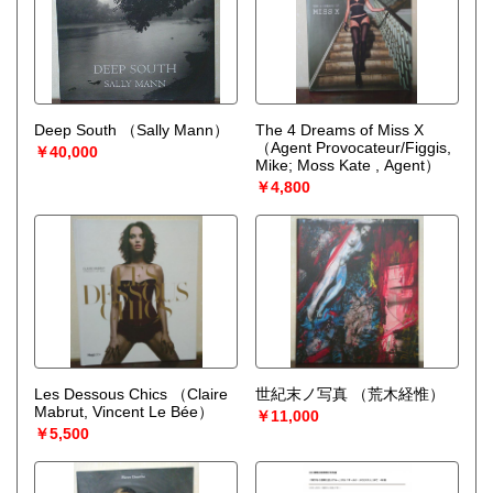
Deep South
（Sally Mann）
The 4 Dreams of Miss X
（Agent Provocateur/Figgis,
￥40,000
Mike; Moss Kate , Agent）
￥4,800
Les Dessous Chics
（Claire
世紀末ノ写真
（荒木経惟）
Mabrut, Vincent Le Bée）
￥11,000
￥5,500