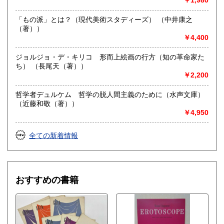
￥1,980
「もの派」とは？（現代美術スタディーズ） （中井康之
（著））
￥4,400
ジョルジョ・デ・キリコ 形而上絵画の行方（知の革命家た
ち） （長尾天（著））
￥2,200
哲学者デュルケム 哲学の脱人間主義のために（水声文庫）
（近藤和敬（著））
￥4,950
全ての新着情報
おすすめの書籍