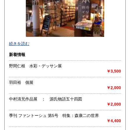
香川県
愛媛県
1,000円
1,000円
高知県
福岡県
1,000円
1,000円
佐賀県
長崎県
1,000円
1,000円
熊本県
大分県
1,000円
1,000円
続きを読む
宮崎県
鹿児島県
1,000円
1,000円
新着情報
沖縄県
野間仁根 水彩・デッサン展
1,000円
￥3,500
羽田裕 個展
◇◆◇◆◇◆◇◆◇◆◇◆◇◆◇◆◇◆◇◆◇◆◇◆◇◆◇◆◇
￥2,000
中村清兄作品展 ； 源氏物語五十四図
◇◆◇◆◇◆◇◆◇◆◇◆◇◆◇◆◇◆◇◆◇◆◇◆◇◆◇◆◇
￥2,000
季刊 ファントーシュ 第5号 特集：森康二の世界
練馬区は西武池袋線「中村橋駅」降りてすぐの商店街に位置
￥4,400
します、
誰でも気軽に入れて楽しめる、町の古本屋です。