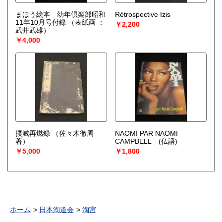
まほう絵本 幼年倶楽部昭和
Rétrospective Izis
11年10月号付録
（表紙画 ：
￥2,200
武井武雄）
￥4,000
撲滅再燃録
（佐々木徹周
NAOMI PAR NAOMI
著）
CAMPBELL (仏語)
￥5,000
￥1,800
ホーム
日本淘道会
淘宮