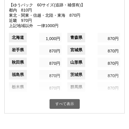
【ゆうパック 60サイズ(追跡・補償有)】
都内 810円
東北・関東・信越・北陸・東海 870円
近畿 970円
上記地域以外 一律1000円
北海道
青森県
1,000円
870円
岩手県
宮城県
870円
870円
秋田県
山形県
870円
870円
福島県
茨城県
870円
870円
栃木県
群馬県
870円
870円
埼玉県
千葉県
870円
870円
すべて表示
東京都
神奈川県
810円
870円
新潟県
富山県
870円
870円