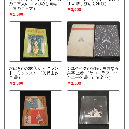
乃目三太のマンガめし画帖
リス 著 ; 渡辺文雄 訳）
（魚乃目三太）
￥3,000
￥1,500
おはぎのお嫁入り ＜グラン
シユベイクの冐険 : 勇敢なる
ドコミックス＞
（矢代まさ
兵卒 上巻
（ヤロスラフ・ハ
こ 著）
シエーク 著 ; 辻恒彦 訳）
￥2,500
￥2,500