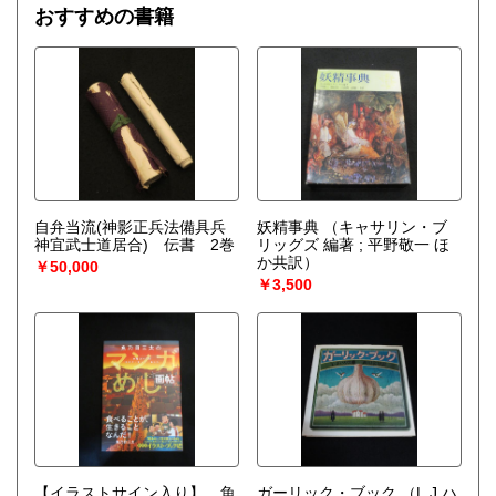
お持ち込みの場合、店頭にて随時受付中です。
おすすめの書籍
また、多量の場合は練馬区を拠点として無料出張買取も行っ
ております。
お電話やメール等にてご相談ください。
お買入れについての詳細は当店ブログ「練馬区の古本屋 古
書クマゴロウのブログ」内の「古書クマゴロウについて」記
事内に記載しております。
当店プロフィールページ最下部「Webサイトを見る」のボタ
ンにリンクがございますのでご本の整理をお考えの際にはど
自弁当流(神影正兵法備具兵
妖精事典
（キャサリン・ブ
うぞご覧ください。
神宜武士道居合) 伝書 2巻
リッグズ 編著 ; 平野敬一 ほ
か共訳）
￥50,000
取り扱い分野
￥3,500
歴史、趣味、サブカルチャー、古書一般（その他）
【イラストサイン入り】 魚
ガーリック・ブック
（L.J.ハ