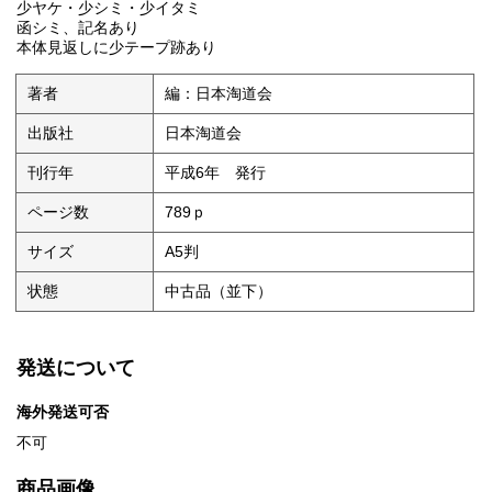
少ヤケ・少シミ・少イタミ
函シミ、記名あり
本体見返しに少テープ跡あり
著者
編：日本淘道会
出版社
日本淘道会
刊行年
平成6年 発行
ページ数
789ｐ
サイズ
A5判
状態
中古品（並下）
発送について
海外発送可否
不可
商品画像