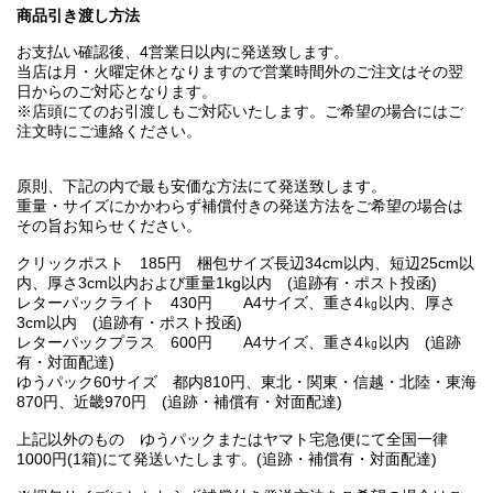
商品引き渡し方法
お支払い確認後、4営業日以内に発送致します。
当店は月・火曜定休となりますので営業時間外のご注文はその翌
日からのご対応となります。
※店頭にてのお引渡しもご対応いたします。ご希望の場合にはご
注文時にご連絡ください。
原則、下記の内で最も安価な方法にて発送致します。
重量・サイズにかかわらず補償付きの発送方法をご希望の場合は
その旨お知らせください。
クリックポスト 185円 梱包サイズ長辺34cm以内、短辺25cm以
内、厚さ3cm以内および重量1kg以内 (追跡有・ポスト投函)
レターパックライト 430円 A4サイズ、重さ4㎏以内、厚さ
3cm以内 (追跡有・ポスト投函)
レターパックプラス 600円 A4サイズ、重さ4㎏以内 (追跡
有・対面配達)
ゆうパック60サイズ 都内810円、東北・関東・信越・北陸・東海
870円、近畿970円 (追跡・補償有・対面配達)
上記以外のもの ゆうパックまたはヤマト宅急便にて全国一律
1000円(1箱)にて発送いたします。(追跡・補償有・対面配達)