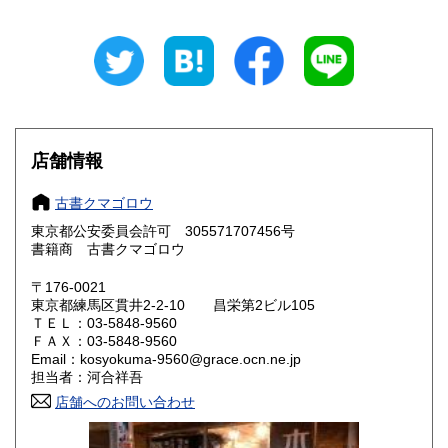
石川県
福井県
870円
870円
山梨県
長野県
870円
870円
岐阜県
静岡県
870円
870円
愛知県
三重県
店舗情報
870円
870円
滋賀県
京都府
970円
970円
古書クマゴロウ
東京都公安委員会許可 305571707456号
大阪府
兵庫県
970円
970円
書籍商 古書クマゴロウ
奈良県
和歌山県
〒176-0021
970円
970円
東京都練馬区貫井2-2-10 昌栄第2ビル105
ＴＥＬ：03-5848-9560
鳥取県
島根県
1,000円
1,000円
ＦＡＸ：03-5848-9560
Email：kosyokuma-9560@grace.ocn.ne.jp
岡山県
広島県
1,000円
1,000円
担当者：河合祥吾
店舗へのお問い合わせ
山口県
徳島県
1,000円
1,000円