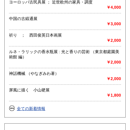
ヨーロッパ古民具展 ； 近世欧州の家具・調度
面白かったり、少し変わってたり、定番だったり、
￥4,000
役に立ったり立たなかったりするような、
楽しい本などをご用意してお待ちしております。
中国の古緞通展
￥3,000
各種文庫・新書・漫画・小説・文学・歴史・民俗・音楽・映
画・美術・お料理・手芸・宗教・オカルト・その他色々、ジ
祈り ； 西田俊英日本画展
ャンル無用！
￥2,000
古本屋定番の店頭均一コーナーももちろん配備。
ルネ・ラリックの香水瓶展 : 光と香りの芸術 （東京都庭園美
皆様の読書ライフをひっそりとお手伝い致します。
術館 編）
￥2,000
通勤通学の行き帰りに、お買い物のついでに、お散歩コース
の途中に、
お近くをお通りの際にはぜひとも遊びにいらして頂ければと
神話機械 （やなぎみわ著）
思います。
￥2,000
沿線名：西武池袋線
屏風に描く 小山硬展
最寄駅：中村橋駅 改札を出て左側の商店街を直進2分、通り
￥1,800
の右手側です。
営業時間：11～20時
全ての新着情報
定休日：月・火曜定休
書籍の買取について