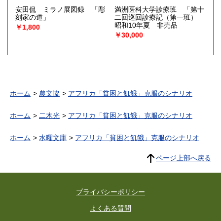
安田侃 ミラノ展図録 「彫
満洲医科大学診療班 「第十
刻家の道」
二回巡回診療記（第一班）
昭和10年夏 非売品
￥1,800
￥30,000
ホーム
農文協
アフリカ「貧困と飢餓」克服のシナリオ
ホーム
二木光
アフリカ「貧困と飢餓」克服のシナリオ
ホーム
水曜文庫
アフリカ「貧困と飢餓」克服のシナリオ
ページ上部へ戻る
プライバシーポリシー
よくある質問