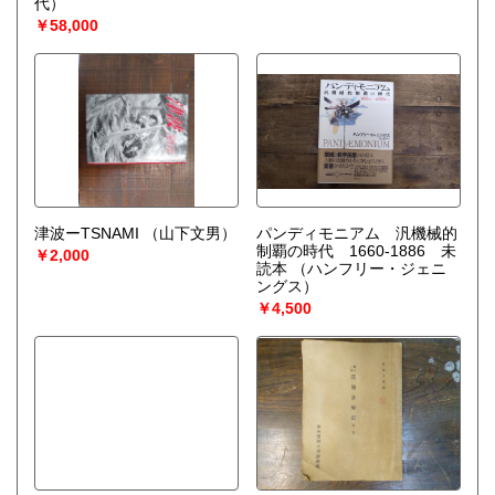
代）
￥58,000
津波ーTSNAMI
（山下文男）
パンディモニアム 汎機械的
制覇の時代 1660‐1886 未
￥2,000
読本
（ハンフリー・ジェニ
ングス）
￥4,500