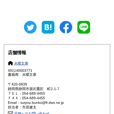
新潟県
富山県
300円
300円
石川県
福井県
300円
300円
山梨県
長野県
300円
300円
岐阜県
静岡県
300円
300円
愛知県
三重県
300円
300円
店舗情報
滋賀県
京都府
300円
300円
水曜文庫
大阪府
兵庫県
300円
300円
491140003771
書籍商 水曜文庫
奈良県
和歌山県
300円
300円
〒420-0839
静岡県静岡市葵区鷹匠 町2-1-7
鳥取県
島根県
300円
300円
ＴＥＬ：054-689-4455
ＦＡＸ：054-689-4455
岡山県
広島県
300円
300円
Email：suiyou-bunko@ft.dws.ne.jp
担当者：市原健太
山口県
徳島県
300円
300円
店舗へのお問い合わせ