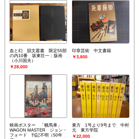
血と幻 韻文叢書 限定55部
印章芸術 中文書籍
の内10番 坂東壮一：版画
￥3,800
（小川国夫）
￥28,000
映画ポスター 「幌馬車」
東方 1号より9号まで 中村
WAGON MASTER ジョン・
元 東方学院
フォード 刊記不明（50年
￥22,000