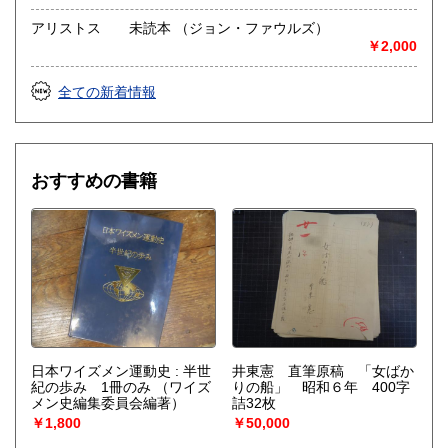
アリストス 未読本 （ジョン・ファウルズ）
￥2,000
全ての新着情報
おすすめの書籍
日本ワイズメン運動史 : 半世
井東憲 直筆原稿 「女ばか
紀の歩み 1冊のみ
（ワイズ
りの船」 昭和６年 400字
メン史編集委員会編著）
詰32枚
￥1,800
￥50,000