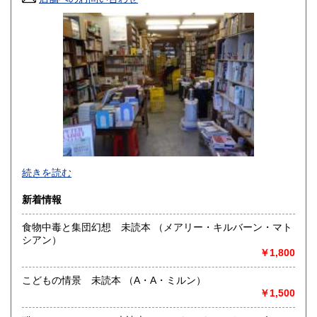
香川県
愛媛県
300円
300円
高知県
福岡県
300円
300円
佐賀県
長崎県
300円
300円
熊本県
大分県
300円
300円
宮崎県
鹿児島県
300円
300円
続きを読む
沖縄県
300円
新着情報
食物中毒と集団幻想 未読本 （メアリー・キルバーン・マト
シアン）
ゆったり本の選べる風通しのよい店です。ぜひ一度お立ち寄
￥1,800
りください。
こどもの情景 未読本 （A・A・ミルン）
沿線名：静岡鉄道
￥1,500
最寄駅：北街道沿い、新静岡セノバより徒歩5分 JR静岡駅
より徒歩15分