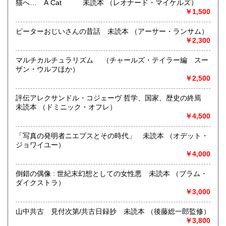
猫へ… A Cat 未読本 （レオナード・マイケルズ）
営業時間：11:00より20:00
￥1,500
定休日：月曜日
ピーターおじいさんの昔話 未読本 （アーサー・ランサム）
書籍の買取について
￥2,300
店頭、または出張買取をしております。お車でお越しの際
は、隣にコインパーキングがございます。駐車代金をお支払
マルチカルチュラリズム （チャールズ・テイラー編 スー
いいたしますので、お知らせください。その他詳細はブログ
ザン・ウルフほか）
に載せております。ぜひお読みください。
￥2,500
取り扱い分野
評伝アレクサンドル・コジェーヴ 哲学、国家、歴史の終焉
未読本 （ドミニック・オフレ）
哲学宗教、歴史、美術工芸、外国文学、サブカルチャー
￥4,500
「写真の発明者ニエプスとその時代」 未読本 （オデット・
ジョワイユー）
￥4,000
倒錯の偶像 : 世紀末幻想としての女性悪 未読本 （ブラム・
ダイクストラ）
￥3,000
山中共古 見付次第/共古日録抄 未読本 （後藤総一郎監修）
￥3,800