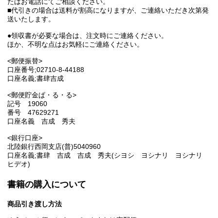
たはお電話にてご相談ください。
■代引きの場合は送料が割高になりますが、ご連絡いただき次第発
送いたします。
●領収書が必要な場合は、注文時にご連絡ください。
ほか、不明な点はお気軽にご連絡ください。
<郵便振替>
口座番号;02710-8-44188
口座名義;書肆吉成
<郵便貯金ぱ・る・る>
記号 19060
番号 47629271
口座名義 吉成 秀夫
<銀行口座>
北陸銀行西岡支店(普)5040960
口座名義;書肆 吉成 吉成 秀夫(シヨシ ヨシナリ ヨシナリ
ヒデオ)
書籍の購入について
商品引き渡し方法