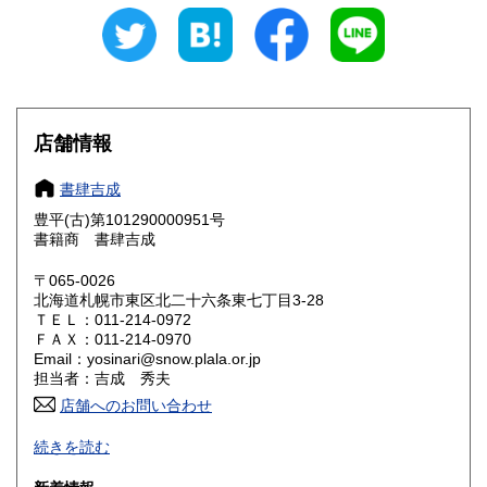
石川県
福井県
600円
600円
山梨県
長野県
600円
600円
岐阜県
静岡県
600円
600円
店舗情報
愛知県
三重県
600円
600円
書肆吉成
滋賀県
京都府
600円
600円
豊平(古)第101290000951号
書籍商 書肆吉成
大阪府
兵庫県
600円
600円
〒065-0026
奈良県
和歌山県
北海道札幌市東区北二十六条東七丁目3-28
600円
600円
ＴＥＬ：011-214-0972
ＦＡＸ：011-214-0970
鳥取県
島根県
600円
600円
Email：yosinari@snow.plala.or.jp
担当者：吉成 秀夫
岡山県
広島県
600円
600円
店舗へのお問い合わせ
札幌の古本屋です。北海道の郷土誌、アイヌ民族関係書、思
山口県
徳島県
600円
600円
続きを読む
想哲学、詩歌などの人文書を中心に、学術専門書を主に取り
扱っております。学術文庫なども積極的に買取いたします。
香川県
愛媛県