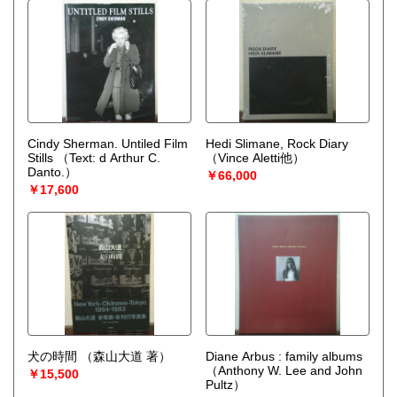
Cindy Sherman. Untiled Film
Hedi Slimane, Rock Diary
Stills
（Text: d Arthur C.
（Vince Aletti他）
Danto.）
￥66,000
￥17,600
犬の時間
（森山大道 著）
Diane Arbus : family albums
（Anthony W. Lee and John
￥15,500
Pultz）