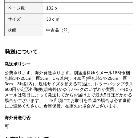
ページ数
192ｐ
サイズ
30ｃｍ
状態
中古品（並）
発送について
発送ポリシー
公費承ります。海外発送承ります。別途送料ゆうメール185円(梱
包時34×25cm、厚3cm、1㎏以内)、430円(梱包時34×25cm、厚
3cm、3㎏以内)、規格サイズを超える商品は、レターパックプラス
600円か定形外郵便(規格外)かゆうパックのいずれか実費。 ※ゆう
メールは曜日によって発送してからお届けまで最大5日ほどかかる
場合がございます。 ※店頭にてお取引を希望の場合は必ず事前
にご連絡ください。倉庫保管、在庫欠の場合がございます。
海外発送可否
可