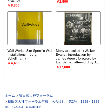
Frasnay）
￥2,800
￥8,800
Wall Works: Site Specific Wall
Many are called
（Walker
Installations
（Jorg
Evans ; introduction by
Schellman ）
James Agee ; foreword by
Luc Sante ; afterword by Jeff
￥4,400
L. Rosenheim）
￥17,600
ホーム
猿田彦大神フォーラム
猿田彦大神フォーラム年報 あらはれ 第2号 1998～1999
年 ひらかれる未来神話