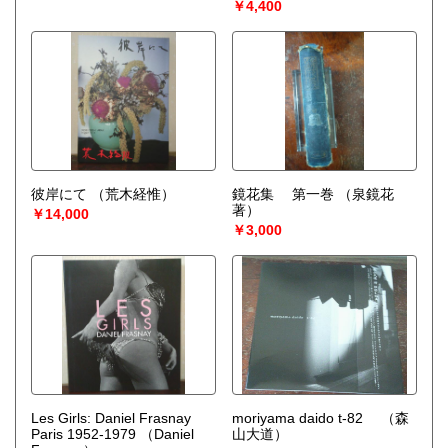
￥4,400
彼岸にて
（荒木経惟）
鏡花集 第一巻
（泉鏡花
著）
￥14,000
￥3,000
Les Girls: Daniel Frasnay
moriyama daido t-82
（森
Paris 1952-1979
（Daniel
山大道）