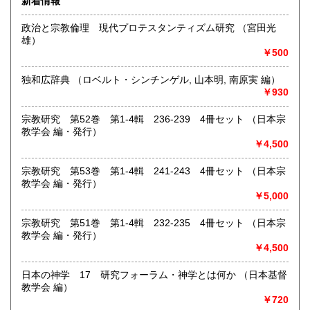
新着情報
600円
600円
札幌市内にて店舗営業しております。店頭にて書籍の状態な
政治と宗教倫理 現代プロテスタンティズム研究 （宮田光
高知県
福岡県
ど確認いただけます。倉庫保管の場合がございますので事前
600円
600円
雄）
にご一報いただけますと幸いです。
￥500
佐賀県
長崎県
600円
600円
古書の買い取りに力を入れております。ぜひご連絡下さい。
独和広辞典 （ロベルト・シンチンゲル, 山本明, 南原実 編）
熊本県
大分県
600円
600円
沿線名：地下鉄南北線、東豊線
￥930
最寄駅：北24条駅と元町駅の間。
営業時間：12:00～17:00
宮崎県
鹿児島県
宗教研究 第52巻 第1-4輯 236-239 4冊セット （日本宗
600円
600円
定休日：日曜定休
教学会 編・発行）
￥4,500
沖縄県
600円
書籍の買取について
宗教研究 第53巻 第1-4輯 241-243 4冊セット （日本宗
北海道本・思想哲学・人文書を中心に専門書を積極的に買取
教学会 編・発行）
をしております。店頭での買取のほか、札幌市内は出張買取
￥5,000
いたします。市外、道外の方はご相談ください。まずはお気
軽にメールyosinari@snow.plala.or.jpか、電話011-214-0972
宗教研究 第51巻 第1-4輯 232-235 4冊セット （日本宗
へご連絡下さい。
教学会 編・発行）
￥4,500
取り扱い分野
日本の神学 17 研究フォーラム・神学とは何か （日本基督
哲学宗教、歴史、社会科学、自然科学、美術工芸、国語国
教学会 編）
文、趣味
￥720