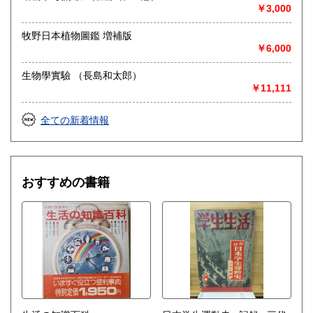
◎出張買取◎
￥3,000
○出張費無料
○出張買取は通常、東海圏のみ
牧野日本植物圖鑑 増補版
￥6,000
※お売り頂ける本の量や質が見込める場合は関東〜近畿エリ
ア要相談
生物學實驗 （長島和太郎）
例
￥11,111
【1000冊以上の専門書やマニア書籍がある】
【大学の研究室の整理】
【遺品整理で古い紙モノや道具など価値の有無が分からない
全ての新着情報
ものがある】
【神社仏閣、蔵の整理、中国古典籍など査定にかなりの専門
知識を要する】
場合などお気軽にご相談ください。
おすすめの書籍
-------------------------------------------
買取専用ダイヤル
050-3698-2626
-------------------------------------------
◎宅配買取◎
○30点より宅配送料無料
○梱包用ダンボールの無料送付可能
○買取金額の概算が知りたい方は、事前査定のサービスもぜひ
ご活用下さい。