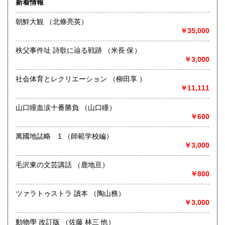
新着情報
術・アート・建築・書道・理工学・東洋医学・ビジネス書・
武道・山岳・オカルト・幻想文学・サブカルチャー・70年
朝鮮大観 （北條亮英）
代、80年代アイドル・アニメ・漫画・雑誌・アダルト・マニ
￥35,000
ア】などオールジャンルを専門スタッフが高額査定
◎メディア商品【ジャズ・ロック・クラシック・映画・アニ
秩父事件址 詩歌に辿る戦跡 （米長 保）
メ・ゲーム・声優・アイドル・ビジネス・アダルト・車・バ
￥3,000
イク・鉄道・レトロ系】などのCD、DVD、Blu-ray、LP、
EP、カセット、ポスター、おもちゃ、グッズ、パンフレット
社会体育とレクリエーション （柳田享 ）
などマニアックなものを中心に高価買取
￥11,111
◎その他【骨董品・美術品・仏教美術・中国美術・切手・エ
山口瞳血涙十番勝負 （山口瞳）
ンタイア・和本・漢籍・戦争㊙︎資料・書道具・茶道具・戦前
￥600
絵はがき・鳥瞰図・古地図・浮世絵・軸・拓本・印譜・エロ
グロ】など古いものの中には希少価値の高いものも多数ござ
萬國地誌略 1 （師範学校編）
いますので価値がないと処分される前に是非 ｢古本倶楽部｣ま
￥3,000
で、お問い合わせ下さい
毛沢東の文芸講話 （鹿地亘）
沿線名：-
￥800
最寄駅：-
営業時間：-
定休日：-
ツァラトゥストラ 讀本 （陶山務）
￥3,000
書籍の買取について
動物學 改訂版 （佐藤 林三 他）