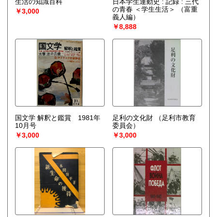
生活の知識百科
日本学生運動史 : 記録 : 三代
宅配買取送付先
の青春 ＜学生生活＞
（富重
￥3,000
----------------------------------------
義人編）
501-0224
￥8,888
岐阜県瑞穂市稲里197-1
古本倶楽部 宅配買取受付係
058-322-2366
----------------------------------------
取り扱い分野
-
オールジャンル、戦前紙モノ、古典籍
国文学 解釈と鑑賞 1981年
足利の文化財
（足利市教育
10月号
委員会）
￥3,000
￥3,000