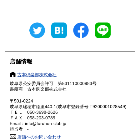
山梨県
長野県
800円
800円
岐阜県
静岡県
800円
800円
愛知県
三重県
800円
800円
滋賀県
京都府
800円
800円
大阪府
兵庫県
800円
800円
店舗情報
奈良県
和歌山県
800円
800円
古本倶楽部株式会社
岐阜県公安委員会許可 第531110000983号
鳥取県
島根県
800円
800円
書籍商 古本倶楽部株式会社
岡山県
広島県
800円
800円
〒501-0224
岐阜県瑞穂市稲里440-1(岐阜市登録番号 T9200001028549)
ＴＥＬ：050-3698-2626
山口県
徳島県
800円
800円
ＦＡＸ：058-203-0789
Email：info@furuhon-club.jp
香川県
愛媛県
800円
800円
担当者：-
店舗へのお問い合わせ
高知県
福岡県