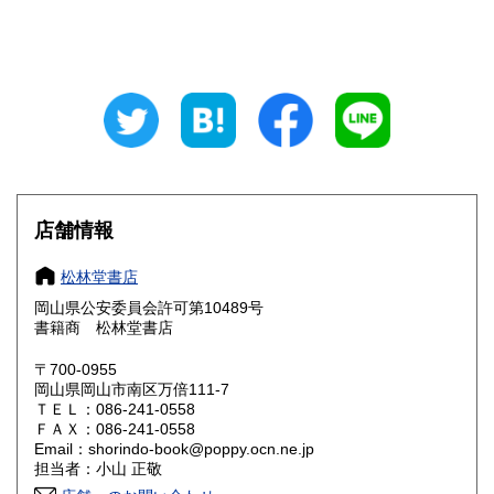
山梨県
長野県
600円
600円
岐阜県
静岡県
600円
600円
愛知県
三重県
600円
600円
滋賀県
京都府
600円
600円
大阪府
兵庫県
600円
600円
店舗情報
奈良県
和歌山県
600円
600円
松林堂書店
岡山県公安委員会許可第10489号
鳥取県
島根県
600円
600円
書籍商 松林堂書店
岡山県
広島県
600円
600円
〒700-0955
岡山県岡山市南区万倍111-7
ＴＥＬ：086-241-0558
山口県
徳島県
600円
600円
ＦＡＸ：086-241-0558
Email：shorindo-book@poppy.ocn.ne.jp
香川県
愛媛県
600円
600円
担当者：小山 正敬