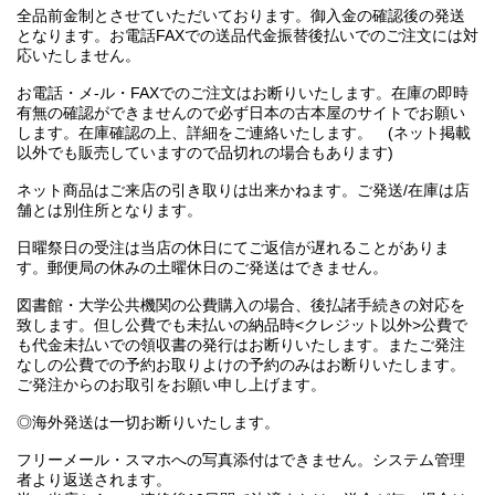
全品前金制とさせていただいております。御入金の確認後の発送
となります。お電話FAXでの送品代金振替後払いでのご注文には対
応いたしません。
お電話・メ-ル・FAXでのご注文はお断りいたします。在庫の即時
有無の確認ができませんので必ず日本の古本屋のサイトでお願い
します。在庫確認の上、詳細をご連絡いたします。 (ネット掲載
以外でも販売していますので品切れの場合もあります)
ネット商品はご来店の引き取りは出来かねます。ご発送/在庫は店
舗とは別住所となります。
日曜祭日の受注は当店の休日にてご返信が遅れることがありま
す。郵便局の休みの土曜休日のご発送はできません。
図書館・大学公共機関の公費購入の場合、後払諸手続きの対応を
致します。但し公費でも未払いの納品時<クレジット以外>公費で
も代金未払いでの領収書の発行はお断りいたします。またご発注
なしの公費での予約お取りよけの予約のみはお断りいたします。
ご発注からのお取引をお願い申し上げます。
◎海外発送は一切お断りいたします。
フリーメール・スマホへの写真添付はできません。システム管理
者より返送されます。