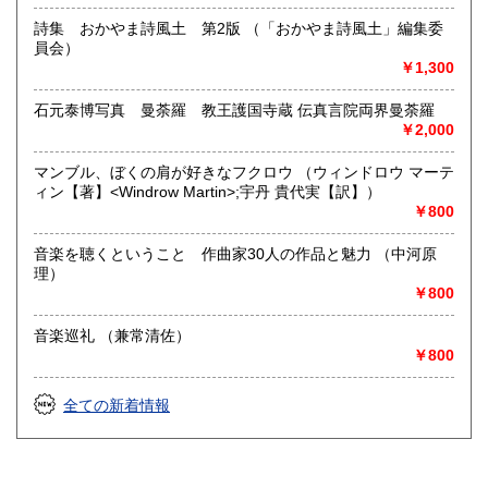
詩集 おかやま詩風土 第2版 （「おかやま詩風土」編集委
員会）
￥1,300
石元泰博写真 曼荼羅 教王護国寺蔵 伝真言院両界曼荼羅
￥2,000
マンブル、ぼくの肩が好きなフクロウ （ウィンドロウ マーテ
ィン【著】<Windrow Martin>;宇丹 貴代実【訳】）
￥800
音楽を聴くということ 作曲家30人の作品と魅力 （中河原
理）
￥800
音楽巡礼 （兼常清佐）
￥800
全ての新着情報