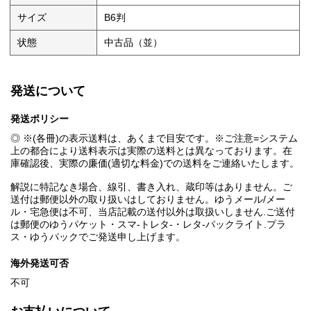
サイズ
B6判
状態
中古品（並）
発送について
発送ポリシー
◎ ※(各冊)の表示送料は、あくまで目安です。※ご注意=システム
上の都合により送料表示は実際の送料とは異なっております。在
庫確認後、実際の廉価(適切な料金)での送料をご連絡いたします。
解説に特記なき場合、線引、書き入れ、蔵印等はありません。ご
送付は郵便以外の取り扱いはしておりません。ゆうメール/メー
ル・宅急便は不可、当店記載の送付以外は取扱いしません.ご送付
は郵便のゆうパケット・スマ-トレタ-・レタ-パックライト.プラ
ス・ゆうパックでご発送申し上げます。
海外発送可否
不可