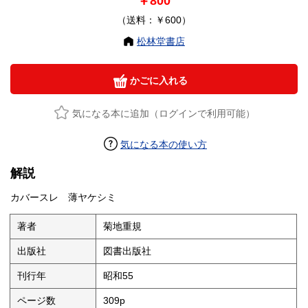
￥800
（送料：￥600）
松林堂書店
かごに入れる
気になる本に追加（ログインで利用可能）
気になる本の使い方
解説
カバースレ 薄ヤケシミ
著者
菊地重規
出版社
図書出版社
刊行年
昭和55
ページ数
309p