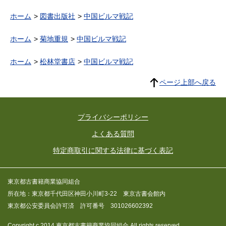
ホーム
図書出版社
中国ビルマ戦記
ホーム
菊地重規
中国ビルマ戦記
ホーム
松林堂書店
中国ビルマ戦記
ページ上部へ戻る
プライバシーポリシー
よくある質問
特定商取引に関する法律に基づく表記
東京都古書籍商業協同組合
所在地：東京都千代田区神田小川町3-22 東京古書会館内
東京都公安委員会許可済 許可番号 301026602392
Copyright c 2014 東京都古書籍商業協同組合 All rights reserved.