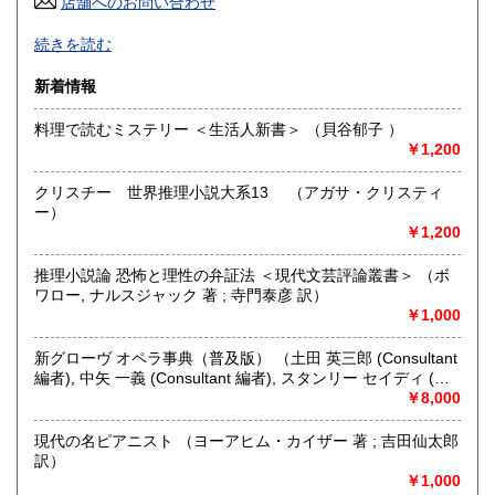
店舗へのお問い合わせ
高知県
福岡県
600円
600円
お電話FAXでの在庫照会とご注文はお断りいたします。ご質
続きを読む
問等はメールではなく必ず日本の古本屋のサイトからお願い
佐賀県
長崎県
600円
600円
します。(公費後払い購入合計3000円未満の商品は公費購入
新着情報
をお受けできません)公費でのご注文も日本の古本屋のサイト
熊本県
大分県
600円
600円
からご注文お願いします。
料理で読むミステリー ＜生活人新書＞ （貝谷郁子 ）
当店では本の記事・内容についてのご質問にはお答えいたし
￥1,200
ませんので各自でご研究ください。又本のご質問も2回程度で
宮崎県
鹿児島県
600円
600円
ご容赦ください。
クリスチー 世界推理小説大系13 （アガサ・クリスティ
沖縄県
600円
ー）
沿線名：-
￥1,200
最寄駅：-
営業時間：店舗休業中
定休日：-
推理小説論 恐怖と理性の弁証法 ＜現代文芸評論叢書＞ （ボ
ワロー, ナルスジャック 著 ; 寺門泰彦 訳）
￥1,000
書籍の買取について
岡山県内・広島県東部地方出張します。品の内容をまたは
新グローヴ オペラ事典（普及版） （土田 英三郎 (Consultant
FAXでご連絡ください。百科辞典,文学全集、美術全集、古い
編者), 中矢 一義 (Consultant 編者), スタンリー セイディ (編
文庫は買い取りできません。
者)）
￥8,000
取り扱い分野
現代の名ピアニスト （ヨーアヒム・カイザー 著 ; 吉田仙太郎
訳）
-
￥1,000