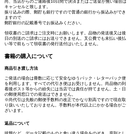
尚、当店からのご連絡後10日間で決済またはご送金が無い場合は
キャンセルと致します。
振り込みの際、郵貯も銀行ですので普通の銀行から振込みができ
ますので
郵貯銀行の記載番号でお振込みください。
領収書のご請求はご注文時にお願いします。品物の発送後又は後
日の別送のご請求にはお送りできません。叉公費でも未払い後払
い等で前もって領収書の発行送付はいたしません。
書籍の購入について
商品引き渡し方法
ご発送の場合は冊数に応じて安全なゆうパック・レターパック便
を利用します。すべての代引き便はお受けしません。尚品物の到
着後ポスト等からの紛失には当店では責任が持てません。土・日
の郵便局窓口での発送はできません。
※尚代引は先般の郵便手数料の改正でかなり割高ですので現在取
り扱いいたしておりません。手数料が本代以上にかかる場合がご
ざいます。
返品について
状態など、データ記載のものと食い違う場合をのぞき、原則とし