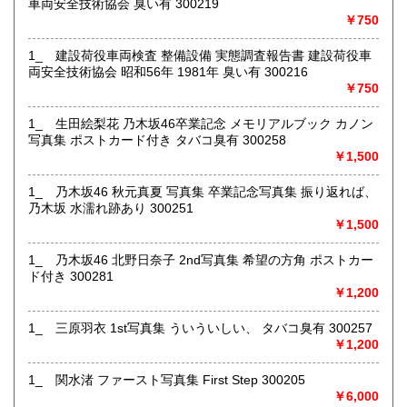
車両安全技術協会 臭い有 300219
￥750
店舗にて受け取り可能ですが、遠方の倉庫にて保管してる商
1_ 建設荷役車両検査 整備設備 実態調査報告書 建設荷役車
品もあるため、必ず事前にメッセージまたはお電話にてご連
両安全技術協会 昭和56年 1981年 臭い有 300216
絡くださいませ。
￥750
沿線名：-
最寄駅：盛岡駅
1_ 生田絵梨花 乃木坂46卒業記念 メモリアルブック カノン
営業時間：月～金10:00～18:00 土10:00～16:00
写真集 ポストカード付き タバコ臭有 300258
定休日：日曜日・お盆・年末年始
￥1,500
書籍の買取について
1_ 乃木坂46 秋元真夏 写真集 卒業記念写真集 振り返れば、
乃木坂 水濡れ跡あり 300251
ジャンル問わず店舗にて買取査定致します。
￥1,500
取り扱い分野
1_ 乃木坂46 北野日奈子 2nd写真集 希望の方角 ポストカー
ド付き 300281
古書一般（その他）
￥1,200
1_ 三原羽衣 1st写真集 ういういしい、 タバコ臭有 300257
￥1,200
1_ 関水渚 ファースト写真集 First Step 300205
￥6,000