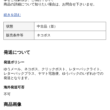
商品の詳細について知りたい場合は、お問合せ下さいませ。
■I■注意事項■I■
続きを読む
クリーニングしておりません。ホコリや汚れは現状になります。
基本的にお振込を確認した翌日発送となりますが、土・日・祝日
状態
中古品（並）
は発送作業出来ませんのでご了承ください。
販売条件等
ネコポス
お問い合わせの回答は当日に回答出来ない場合があり、翌日が
土・日の場合は月曜日、祝日の場合は次の日になる場合がありま
す。
発送について
■I■キャンセル・返品について■I■
商品説明や注意事項に記載している内容に関する返品や返金には
発送ポリシー
一切お応え出来ません。
ゆうメール、ネコポス、クリックポスト、レターパックライト、
■I■落札後の取引について■I■
レターパックプラス、ヤマト宅急便、ゆうパックのいずれかでの
基本的にお振込を確認した翌日発送となりますが、土・日・祝日
発送となります。
は発送作業出来ませんのでご了承ください。
海外発送可否
落札後48時間以内にご連絡がない場合、5日以内にご入金いただけ
ない場合はご購入を取り消させて頂く場合があります。
不可
■I■同梱発送について■I■
商品画像
同梱発送は対応しておりません。