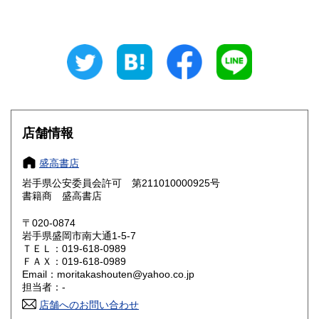
山梨県
長野県
185円
185円
岐阜県
静岡県
185円
185円
愛知県
三重県
185円
185円
滋賀県
京都府
185円
185円
大阪府
兵庫県
185円
185円
店舗情報
奈良県
和歌山県
185円
185円
盛高書店
岩手県公安委員会許可 第211010000925号
鳥取県
島根県
185円
185円
書籍商 盛高書店
岡山県
広島県
185円
185円
〒020-0874
岩手県盛岡市南大通1-5-7
ＴＥＬ：019-618-0989
山口県
徳島県
185円
185円
ＦＡＸ：019-618-0989
Email：moritakashouten@yahoo.co.jp
香川県
愛媛県
185円
185円
担当者：-
店舗へのお問い合わせ
高知県
福岡県
185円
185円