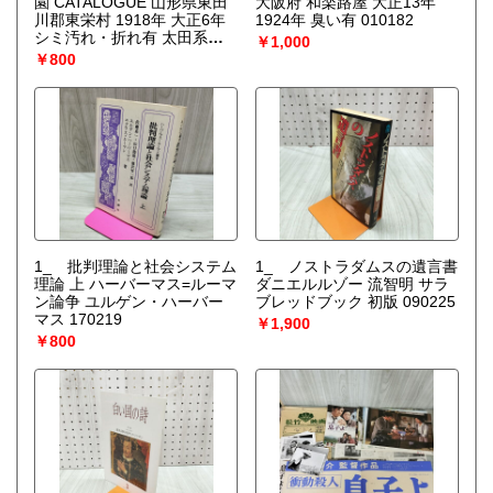
園 CATALOGUE 山形県東田
大阪府 和楽路屋 大正13年
川郡東栄村 1918年 大正6年
1924年 臭い有 010182
シミ汚れ・折れ有 太田系褐
￥1,000
色レッグホーン 出羽 ニワト
￥800
リ
1_ 批判理論と社会システム
1_ ノストラダムスの遺言書
理論 上 ハーバーマス=ルーマ
ダニエルルゾー 流智明 サラ
ン論争 ユルゲン・ハーバー
ブレッドブック 初版 090225
マス 170219
￥1,900
￥800