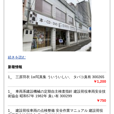
佐賀県
長崎県
185円
185円
熊本県
大分県
185円
185円
宮崎県
鹿児島県
185円
185円
沖縄県
185円
続きを読む
新着情報
1_ 三原羽衣 1st写真集 ういういしい、 タバコ臭有 300265
￥1,200
1_ 車両系建設機械の定期自主検査指針 建設荷役車両安全技
術協会 昭和57年 1982年 臭い有 300299
￥750
1_ 建設荷役車両の点検整備 安全作業マニュアル 建設荷役