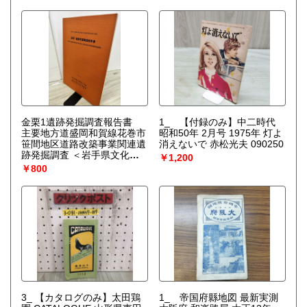
金栗1遺跡発掘調査報告書
1_ 【付録のみ】中二時代
主要地方道盛岡和賀線花巻市
昭和50年 2月号 1975年 灯よ
笹間地区道路改築事業関連遺
消えないで 赤松光夫 090250
跡発掘調査 ＜岩手県文化振
￥1,200
興事業団埋蔵文化財調査報告
￥800
書 第480集＞
3_ 【カタログのみ】太田鶏
1_ 帝国府縣地図 最新実測