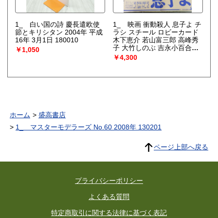
1_ 白い国の詩 慶長遣欧使
1_ 映画 衝動殺人 息子よ チ
節とキリシタン 2004年 平成
ラシ スチール ロビーカード
16年 3月1日 180010
木下恵介 若山富三郎 高峰秀
子 大竹しのぶ 吉永小百合
￥1,050
000419
￥4,300
ホーム
盛高書店
1_ マスターモデラーズ No.60 2008年 130201
ページ上部へ戻る
プライバシーポリシー
よくある質問
特定商取引に関する法律に基づく表記