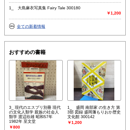
1_ 大島麻衣写真集 Fairy Tale 300180
￥1,200
全ての新着情報
おすすめの書籍
3_ 現代のエスプリ別冊 現代
1_ 盛岡 南部家 の生き方 第
の文化人類学 親族の社会人
3部 図録 盛岡藩もりおか歴史
類学 渡辺欣雄 昭和57年
文化館 300142
1982年 至文堂
￥1,200
￥800