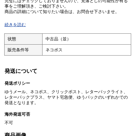
完璧にはチェックしておりませんので、見落としの可能性が有る
事をご理解頂き、ご検討下さい。
商品の詳細について知りたい場合は、お問合せ下さいませ。
■I■注意事項■I■
続きを読む
クリーニングしておりません。ホコリや汚れは現状になります。
基本的にお振込を確認した翌日発送となりますが、土・日・祝日
状態
中古品（並）
は発送作業出来ませんのでご了承ください。
販売条件等
ネコポス
お問い合わせの回答は当日に回答出来ない場合があり、翌日が
土・日の場合は月曜日、祝日の場合は次の日になる場合がありま
す。
発送について
■I■キャンセル・返品について■I■
商品説明や注意事項に記載している内容に関する返品や返金には
発送ポリシー
一切お応え出来ません。
ゆうメール、ネコポス、クリックポスト、レターパックライト、
■I■落札後の取引について■I■
レターパックプラス、ヤマト宅急便、ゆうパックのいずれかでの
基本的にお振込を確認した翌日発送となりますが、土・日・祝日
発送となります。
は発送作業出来ませんのでご了承ください。
海外発送可否
落札後48時間以内にご連絡がない場合、5日以内にご入金いただけ
ない場合はご購入を取り消させて頂く場合があります。
不可
■I■同梱発送について■I■
商品画像