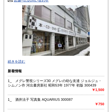
店舗へのお問い合わせ
高知県
福岡県
185円
185円
佐賀県
長崎県
185円
185円
熊本県
大分県
185円
185円
宮崎県
鹿児島県
185円
185円
沖縄県
185円
続きを読む
新着情報
1_ メグレ警視シリーズ30 メグレの幼な友達 ジョルジュ・
シムノン作 河出書房新社 昭和53年 1977年 初版 300439
￥1,500
1_ 酒井法子 写真集 AQUARIUS 300087
￥750