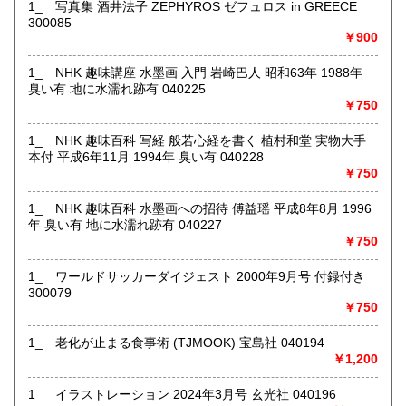
1_ 写真集 酒井法子 ZEPHYROS ゼフュロス in GREECE
300085
￥900
店舗にて受け取り可能ですが、遠方の倉庫にて保管してる商
1_ NHK 趣味講座 水墨画 入門 岩崎巴人 昭和63年 1988年
品もあるため、必ず事前にメッセージまたはお電話にてご連
臭い有 地に水濡れ跡有 040225
絡くださいませ。
￥750
沿線名：-
1_ NHK 趣味百科 写経 般若心経を書く 植村和堂 実物大手
最寄駅：盛岡駅
本付 平成6年11月 1994年 臭い有 040228
営業時間：月～金10:00～18:00 土10:00～16:00
￥750
定休日：日曜日・お盆・年末年始
1_ NHK 趣味百科 水墨画への招待 傅益瑶 平成8年8月 1996
書籍の買取について
年 臭い有 地に水濡れ跡有 040227
ジャンル問わず店舗にて買取査定致します。
￥750
1_ ワールドサッカーダイジェスト 2000年9月号 付録付き
取り扱い分野
300079
古書一般（その他）
￥750
1_ 老化が止まる食事術 (TJMOOK) 宝島社 040194
￥1,200
1_ イラストレーション 2024年3月号 玄光社 040196