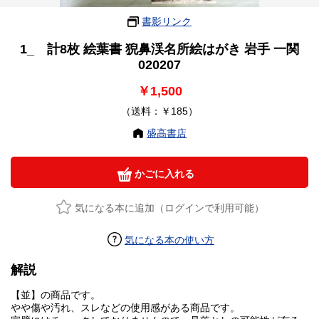
書影リンク
1_ 計8枚 絵葉書 猊鼻渓名所絵はがき 岩手 一関
020207
￥1,500
（送料：￥185）
盛高書店
かごに入れる
気になる本に追加（ログインで利用可能）
気になる本の使い方
解説
【並】の商品です。
やや傷や汚れ、スレなどの使用感がある商品です。