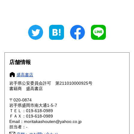
山梨県
長野県
185円
185円
岐阜県
静岡県
185円
185円
愛知県
三重県
185円
185円
滋賀県
京都府
185円
185円
大阪府
兵庫県
185円
185円
店舗情報
奈良県
和歌山県
185円
185円
盛高書店
岩手県公安委員会許可 第211010000925号
鳥取県
島根県
185円
185円
書籍商 盛高書店
岡山県
広島県
185円
185円
〒020-0874
岩手県盛岡市南大通1-5-7
ＴＥＬ：019-618-0989
山口県
徳島県
185円
185円
ＦＡＸ：019-618-0989
Email：moritakashouten@yahoo.co.jp
香川県
愛媛県
185円
185円
担当者：-