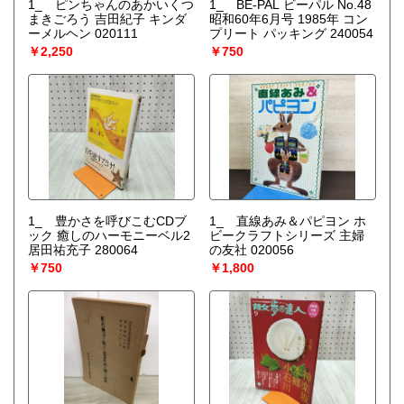
1_ ピンちゃんのあかいくつ
1_ BE-PAL ビーパル No.48
まきごろう 吉田紀子 キンダ
昭和60年6月号 1985年 コン
ーメルヘン 020111
プリート パッキング 240054
￥2,250
￥750
1_ 豊かさを呼びこむCDブ
1_ 直線あみ＆パピヨン ホ
ック 癒しのハーモニーベル2
ビークラフトシリーズ 主婦
居田祐充子 280064
の友社 020056
￥750
￥1,800