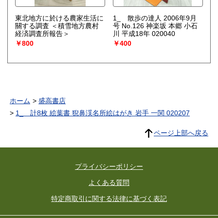
東北地方に於ける農家生活に
1_ 散歩の達人 2006年9月
關する調査 ＜積雪地方農村
号 No.126 神楽坂 本郷 小石
経済調査所報告＞
川 平成18年 020040
￥800
￥400
ホーム
盛高書店
1_ 計8枚 絵葉書 猊鼻渓名所絵はがき 岩手 一関 020207
ページ上部へ戻る
プライバシーポリシー
よくある質問
特定商取引に関する法律に基づく表記