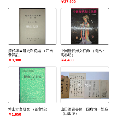
￥27,500
清代準〓爾史料初編
（莊吉
中国歴代婦女粧飾
（周汛・
發譯註）
高春明）
￥3,300
￥4,400
博山方言研究
（銭曽怡）
山田濟齋書簡 国府慎一郎宛
（山田凖）
￥1,650