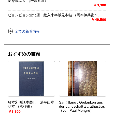
夢を喰ふ人 （松永延造）
￥3,300
ピョンピョン堂北店 紋入小半紙見本帖 （岡本伊兵衛？）
￥49,500
全ての新着情報
おすすめの書籍
珍本宋明話本叢刊 清平山堂
Sant' Ilario : Gedanken aus
話本
（洪楩編）
der Landschaft Zarathustras
（von Paul Mongré）
￥3,300