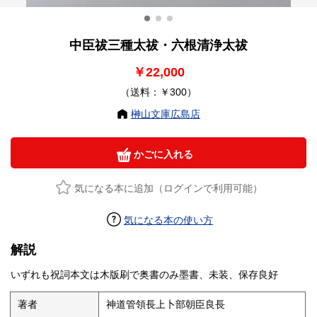
中臣祓三種太祓・六根清浄太祓
￥22,000
（送料：￥300）
榊山文庫広島店
かごに入れる
気になる本に追加（ログインで利用可能）
気になる本の使い方
解説
いずれも祝詞本文は木版刷で奥書のみ墨書、未装、保存良好
著者
神道管領長上卜部朝臣良長