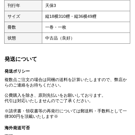
刊行年
天保3
サイズ
縦18横310糎・縦36横49糎
冊数
一巻・一枚
状態
中古品（良好）
発送について
発送ポリシー
複数点ご注文の場合は同梱の送料を計算いたしますので、弊店か
らのご連絡をお待ちください。
公費購入を除き、原則先払いをお願いしております。
代引は対応いたしませんのでご了承ください。
※請求書・領収書等の再発行については郵送料・手数料として一
律300円を頂戴いたします※
海外発送可否