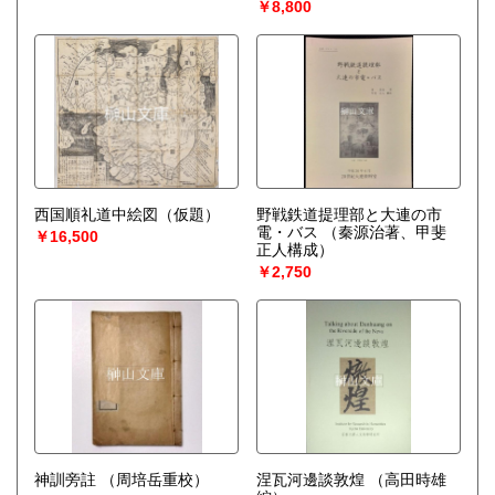
￥8,800
西国順礼道中絵図（仮題）
野戦鉄道提理部と大連の市
電・バス
（秦源治著、甲斐
￥16,500
正人構成）
￥2,750
神訓旁註
（周培岳重校）
涅瓦河邊談敦煌
（高田時雄