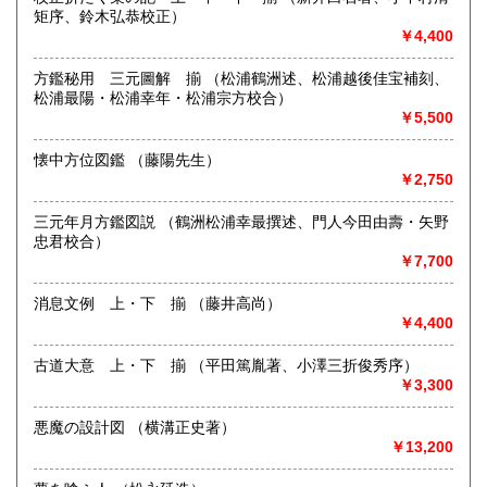
矩序、鈴木弘恭校正）
書籍の買取について
沖縄県
300円
￥4,400
古文書から学術書まで幅広く対応しております。
蔵書やコレクションの整理でお悩みの方ご相談ください。
方鑑秘用 三元圖解 揃 （松浦鶴洲述、松浦越後佳宝補刻、
松浦最陽・松浦幸年・松浦宗方校合）
￥5,500
取り扱い分野
哲学宗教、歴史、社会科学、美術工芸、国語国文、外国文
懐中方位図鑑 （藤陽先生）
学、古典籍、近代文献、趣味、外国書、サブカルチャー、古
￥2,750
書一般（その他）
古典籍から新刊本まで、和・漢・洋書を幅広く取り扱います
三元年月方鑑図説 （鶴洲松浦幸最撰述、門人今田由壽・矢野
忠君校合）
￥7,700
消息文例 上・下 揃 （藤井高尚）
￥4,400
古道大意 上・下 揃 （平田篤胤著、小澤三折俊秀序）
￥3,300
悪魔の設計図 （横溝正史著）
￥13,200