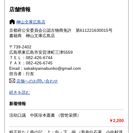
300円
300円
店舗情報
大阪府
兵庫県
300円
300円
榊山文庫広島店
奈良県
和歌山県
300円
300円
京都府公安委員会公認古物商免許 第611221630015号
書籍商 榊山文庫広島店
鳥取県
島根県
300円
300円
〒739-2402
岡山県
広島県
300円
300円
広島県東広島市安芸津町三津5559
ＴＥＬ：082-426-6744
ＦＡＸ：082-426-6745
山口県
徳島県
300円
300円
Email：sakakiyamabunko@gmail.com
担当者：行友
香川県
愛媛県
300円
300円
店舗へのお問い合わせ
高知県
福岡県
-
300円
300円
続きを読む
沿線名：JR呉線
佐賀県
長崎県
300円
300円
新着情報
最寄駅：安芸津駅
営業時間：店舗はございません 電話・FAX対応は午前9時よ
熊本県
大分県
300円
活幼口議 中医珍本叢書 （曽世栄撰）
300円
り午後6時まで 注:仕入れ等のため外出多し、急ぎの方は留
￥2,200
守番電話にご用件をお願いいたします
定休日：土・日・祝日ほか不定休
宮崎県
鹿児島県
300円
300円
校正折たく柴の記 上・中・下 揃 （新井白石著、小中村清