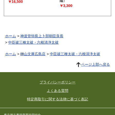
編）
￥16,500
￥3,300
ホーム
神道管領長上卜部朝臣良長
中臣祓三種太祓・六根清浄太祓
ホーム
榊山文庫広島店
中臣祓三種太祓・六根清浄太祓
ページ上部へ戻る
プライバシーポリシー
よくある質問
特定商取引に関する法律に基づく表記