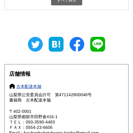
すべて表示
石川県
福井県
800円
800円
山梨県
長野県
800円
800円
岐阜県
静岡県
800円
800円
愛知県
三重県
800円
800円
滋賀県
京都府
800円
800円
大阪府
兵庫県
800円
800円
店舗情報
奈良県
和歌山県
800円
800円
古本配達本舗
山梨県公安委員会許可 第471142800048号
鳥取県
島根県
800円
800円
書籍商 古本配達本舗
岡山県
広島県
800円
800円
〒402-0001
山梨県都留市田野倉416-1
ＴＥＬ：050-3590-4483
山口県
徳島県
800円
800円
ＦＡＸ：0554-23-6606
Email：furuhonhaitatuhonpo.kosho@gmail.com