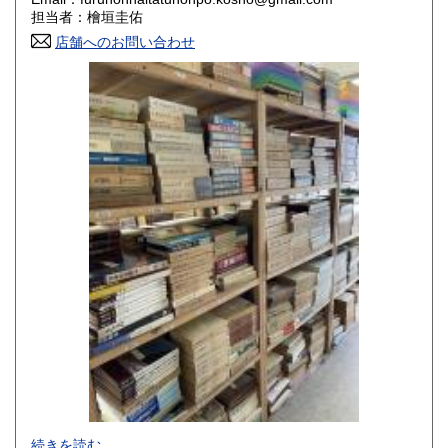
香川県
愛媛県
800円
800円
担当者：檜垣圭佑
店舗へのお問い合わせ
高知県
福岡県
800円
800円
佐賀県
長崎県
800円
800円
熊本県
大分県
800円
800円
宮崎県
鹿児島県
800円
800円
沖縄県
1,500円
-
続きを読む