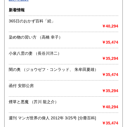
沿線名：-
新着情報
最寄駅：-
営業時間：-
365日のおかず百科「続」
定休日：-
￥40,294
書籍の買取について
染め物の習い方 （高橋 幸子）
-
￥35,474
小泉八雲の妻 （長谷川洋二）
取り扱い分野
￥35,294
総記、哲学宗教、歴史、社会科学、自然科学、美術工芸、国
語国文、外国文学、古典籍、近代文献、趣味、外国書、サブ
闇の奥 （ジョウゼフ・コンラッド、 朱牟田夏雄）
カルチャー、古書一般（その他）
￥35,474
書籍全般
函付 安部公房
￥35,294
煙草と悪魔 （芥川 龍之介）
￥40,294
週刊 マンガ世界の偉人 2012年 3/25号 [分冊百科]
￥35,474