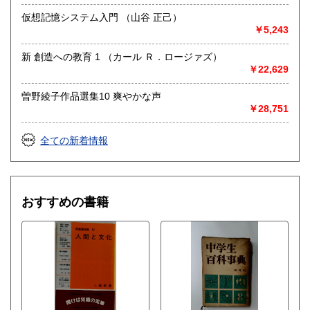
仮想記憶システム入門 （山谷 正己）
￥5,243
新 創造への教育 1 （カール Ｒ．ロージァズ）
￥22,629
曽野綾子作品選集10 爽やかな声
￥28,751
全ての新着情報
おすすめの書籍