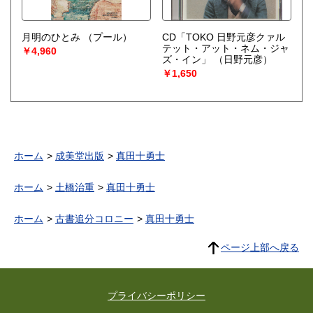
月明のひとみ
（プール）
CD「TOKO 日野元彦クァル
テット・アット・ネム・ジャ
￥4,960
ズ・イン」
（日野元彦）
￥1,650
ホーム
成美堂出版
真田十勇士
ホーム
土橋治重
真田十勇士
ホーム
古書追分コロニー
真田十勇士
ページ上部へ戻る
プライバシーポリシー