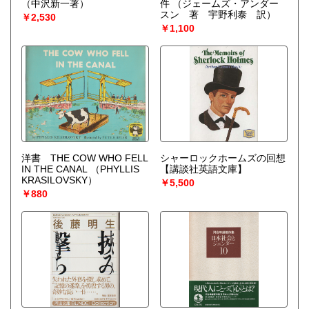
（中沢新一著）
件
（ジェームズ・アンダー
スン 著 宇野利泰 訳）
￥2,530
￥1,100
洋書 THE COW WHO FELL
シャーロックホームズの回想
IN THE CANAL
（PHYLLIS
【講談社英語文庫】
KRASILOVSKY）
￥5,500
￥880