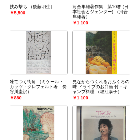
挟み撃ち
（後藤明生）
河合隼雄著作集 第10巻 (日
本社会とジェンダー)
（河合
￥5,500
隼雄著）
￥1,100
凍てつく街角
（ミケール・
見ながらつくれるおふくろの
カッツ・クレフェルト著：長
味 ドライブのお弁当 付・キ
谷川圭訳）
ャンプ料理
（堀江泰子）
￥880
￥1,100