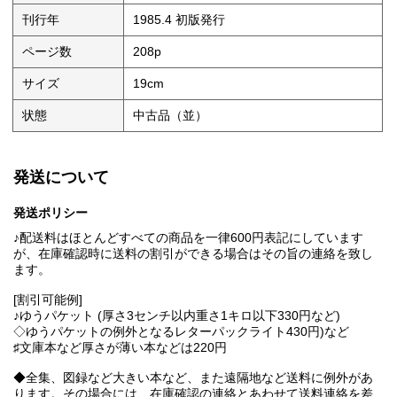
刊行年
1985.4 初版発行
ページ数
208p
サイズ
19cm
状態
中古品（並）
発送について
発送ポリシー
♪配送料はほとんどすべての商品を一律600円表記にしています
が、在庫確認時に送料の割引ができる場合はその旨の連絡を致し
ます。
[割引可能例]
♪ゆうパケット (厚さ3センチ以内重さ1キロ以下330円など)
◇ゆうパケットの例外となるレターパックライト430円)など
♯文庫本など厚さが薄い本などは220円
◆全集、図録など大きい本など、また遠隔地など送料に例外があ
ります。その場合には、在庫確認の連絡とあわせて送料連絡を差