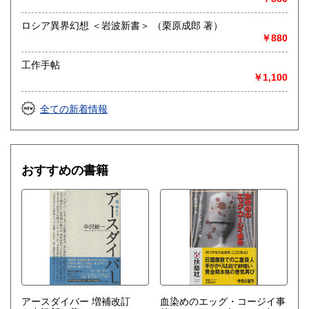
ロシア異界幻想 ＜岩波新書＞ （栗原成郎 著）
￥880
工作手帖
￥1,100
全ての新着情報
おすすめの書籍
アースダイバー 増補改訂
血染めのエッグ・コージイ事