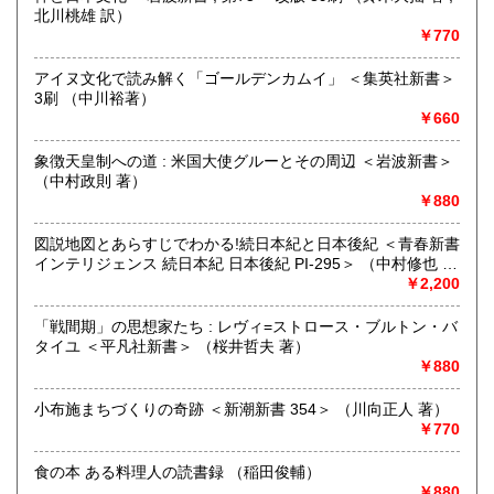
的「衣・食・住、アート、音楽、旅、 趣味、健康、文芸、経
北川桃雄 訳）
済、社会、哲学、政治」 等の幅広いテーマを扱います。
￥770
「日本の古本屋」で販売している古本は、隣りの「文化磁場
油や」で一部展示販売も春～秋にしています、堀辰雄、立原
アイヌ文化で読み解く「ゴールデンカムイ」 ＜集英社新書＞
道造、加藤周一などのゆかりの土地柄です。信州にお越しの
3刷 （中川裕著）
場合はどうぞお立ち寄り下さい。
￥660
沿線名：しなの鉄道
象徴天皇制への道 : 米国大使グルーとその周辺 ＜岩波新書＞
最寄駅：信濃追分駅
（中村政則 著）
営業時間：12:00〜17:00
￥880
定休日：火・水曜日(夏季:毎日営業、冬季:天気次第)
図説地図とあらすじでわかる!続日本紀と日本後紀 ＜青春新書
書籍の買取について
インテリジェンス 続日本紀 日本後紀 PI-295＞ （中村修也 監
修）
￥2,200
◇近隣であれば書籍の買取をしています。少数であれば店へ
の持ち込み、あるいは量が多い場合はまずは電話などで相談
「戦間期」の思想家たち : レヴィ=ストロース・ブルトン・バ
をさせていただくこともあります。
タイユ ＜平凡社新書＞ （桜井哲夫 著）
￥880
買取が出来る本とそうでない本があります、メール・電話等
で連絡頂ければと思います。
小布施まちづくりの奇跡 ＜新潮新書 354＞ （川向正人 著）
￥770
取り扱い分野
哲学宗教、歴史、社会科学、美術工芸、外国文学、趣味、サ
食の本 ある料理人の読書録 （稲田俊輔）
ブカルチャー、古書一般（その他）
￥880