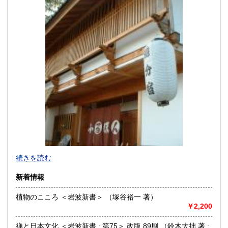
熊本県
大分県
330円
330円
宮崎県
鹿児島県
330円
330円
沖縄県
330円
続きを読む
新着情報
植物のこころ ＜岩波新書＞ （塚谷裕一 著）
￥2,200
追分コロニーは「豊かな暮らし」をテーマにした「村の古本
屋」です。人が精神的に豊かな生活を送るための 様々な遊び
禅と日本文化 ＜岩波新書 ; 第75＞ 改版 89刷 （鈴木大拙 著 ;