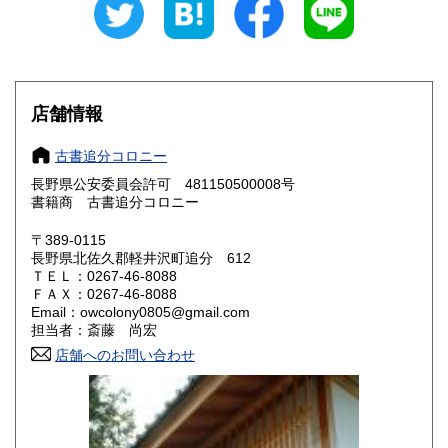
愛知県
三重県
330円
330円
滋賀県
京都府
330円
330円
大阪府
兵庫県
330円
330円
店舗情報
奈良県
和歌山県
330円
330円
古書追分コロニー
長野県公安委員会許可 481150500008号
鳥取県
島根県
330円
330円
書籍商 古書追分コロニー
岡山県
広島県
330円
330円
〒389-0115
長野県北佐久郡軽井沢町追分 612
ＴＥＬ：0267-46-8088
山口県
徳島県
330円
330円
ＦＡＸ：0267-46-8088
Email：owcolony0805@gmail.com
香川県
愛媛県
330円
330円
担当者：斎藤 尚宏
店舗へのお問い合わせ
高知県
福岡県
330円
330円
佐賀県
長崎県
330円
330円