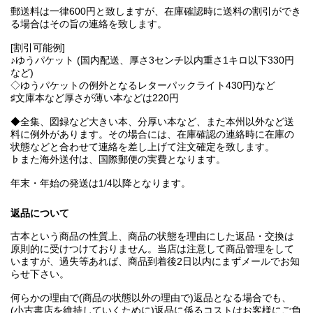
郵送料は一律600円と致しますが、在庫確認時に送料の割引ができ
る場合はその旨の連絡を致します。
[割引可能例]
♪ゆうパケット (国内配送、厚さ3センチ以内重さ1キロ以下330円
など)
◇ゆうパケットの例外となるレターパックライト430円)など
♯文庫本など厚さが薄い本などは220円
◆全集、図録など大きい本、分厚い本など、また本州以外など送
料に例外があります。その場合には、在庫確認の連絡時に在庫の
状態などと合わせて連絡を差し上げて注文確定を致します。
♭また海外送付は、国際郵便の実費となります。
年末・年始の発送は1/4以降となります。
返品について
古本という商品の性質上、商品の状態を理由にした返品・交換は
原則的に受けつけておりません。当店は注意して商品管理をして
いますが、過失等あれば、商品到着後2日以内にまずメールでお知
らせ下さい。
何らかの理由で(商品の状態以外の理由で)返品となる場合でも、
(小古書店を維持していくために)返品に係るコストはお客様にご負