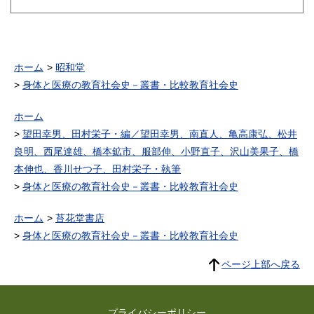
夫、筒井康隆、新井苑子、各
務三郎、ビアス、新井素子、
別役実、長谷川集平、松田道
弘、安土萌、井上雅彦、島野
玲、高橋総一郎、星新一、和
田誠、他）
ホーム
昭和堂
身体と医療の教育社会史－叢書・比較教育社会史
ホーム
望田幸男、田村栄子・編／望田幸男、南直人、亀高康弘、松井
良明、西尾達雄、橋本鉱市、服部伸、小野直子、沢山美果子、橋
本伸也、香川せつ子、田村栄子・執筆
身体と医療の教育社会史－叢書・比較教育社会史
ホーム
苔花堂書店
身体と医療の教育社会史－叢書・比較教育社会史
ページ上部へ戻る
プライバシーポリシー