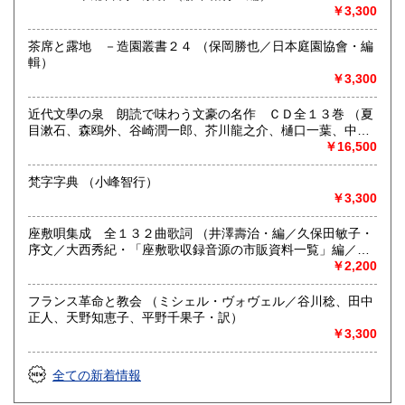
￥3,300
茶席と露地 －造園叢書２４ （保岡勝也／日本庭園協會・編
輯）
￥3,300
近代文學の泉 朗読で味わう文豪の名作 ＣＤ全１３巻 （夏
目漱石、森鴎外、谷崎潤一郎、芥川龍之介、樋口一葉、中島
敦、梶井基次郎、宮沢賢治、江戸川乱歩、太宰治、島崎藤
￥16,500
村、高村光太郎・原作／寺田農、長塚京三、橋爪功、広瀬修
子、風間杜夫・朗読）
梵字字典 （小峰智行）
￥3,300
座敷唄集成 全１３２曲歌詞 （井澤壽治・編／久保田敏子・
序文／大西秀紀・「座敷歌収録音源の市販資料一覧」編／竹
内有一・挿絵提供／京都市立芸術大学日本伝統音楽研究セン
￥2,200
ター・音源提供）
フランス革命と教会 （ミシェル・ヴォヴェル／谷川稔、田中
正人、天野知恵子、平野千果子・訳）
￥3,300
全ての新着情報