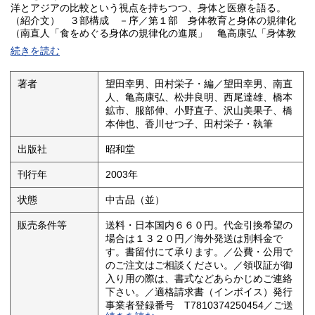
洋とアジアの比較という視点を持ちつつ、身体と医療を語る。
（紹介文） ３部構成 －序／第１部 身体教育と身体の規律化
（南直人「食をめぐる身体の規律化の進展」 亀高康弘「身体教
育と国家・カトリック・共和派」 松井良明「五月祭の〈メリ
続きを読む
ー・イングランド〉像」 西尾達雄「植民地支配と身体教育」）
／第２部 医の制度化による統合と排除（橋本鉱市「医師の
「量」と「質」をめぐる政治過程」 服部伸「専門医制度の成立
著者
望田幸男、田村栄子・編／望田幸男、南直
とオルタナティブ医療」 小野直子「医療の専門分化と産科学の
人、亀高康弘、松井良明、西尾達雄、橋本
台頭」）／第３部 医の世界とジェンダー（沢山美果子「在村医
鉱市、服部伸、小野直子、沢山美果子、橋
の診察記録が語る女の身体」 橋本伸也「女性医師過程の誕生と
本伸也、香川せつ子、田村栄子・執筆
消滅」 香川せつ子「医学と女子高等教育の相克」 田村栄子
「「医の既存世界」を越える「女性個人の身体」論」）／人名索
出版社
昭和堂
引、事項索引
刊行年
2003年
状態
中古品（並）
販売条件等
送料・日本国内６６０円。代金引換希望の
場合は１３２０円／海外発送は別料金で
す。書留付にて承ります。／公費・公用で
のご注文はご相談ください。／領収証が御
入り用の際は、書式などあらかじめご連絡
下さい。／適格請求書（インボイス）発行
事業者登録番号 T7810374250454／ご送