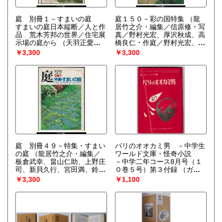
庭 別冊１－すまいの庭
庭１５０－彩の国特集
（龍
すまいの庭日本縦断／人と作
居竹之介・編集／信原修・写
品 荒木芳邦の世界／住宅展
真／野村光宏、厚沢秋成、高
示場の庭から
（天羽正愛、
橋良仁・作庭／野村光宏、厚
岸村茂雄、今野仁一、奥山靖
沢秋成、高橋良仁、新井敏
￥3,300
￥3,300
男、斎藤孝雄、幸和建設、多
夫、仲山嘉彦、増田利久、平
田栄、木戸雅光、辻長次郎、
井孝幸、近藤恭啓、森恵、龍
松永重次郎、前崎寿、荒木芳
居竹之介、右田順子、豊藏
邦・設計／吉河功、向井潤
均、他・執筆・談）
吉、西川友孝、町春草、岩城
亘太郎、斉藤勝雄、中根金
作、伊藤邦衛、小形研三、小
島佐一、他）
庭 別冊４９－特集・すまい
パリのオオカミ男 －中学生
の庭
（龍居竹之介・編集／
ワールド文庫・怪奇小説
板倉武幸、畠山仁助、上野庄
－中学二年コース8月号（１
司、新貝久行、宮田満、鈴木
０巻５号）第３付録
（ガ
昌道、菊地正樹・作庭／大矢
イ・エンドア・原作／内田
￥3,300
￥1,100
文夫、水野祐、平山勝蔵、鈴
庶・文／岡野謙二・絵）
木昌道、菊地正樹、大平惠
祥、堀籠康夫、龍居竹之介、
西川友孝、右田順子他・執筆
／信原修・撮影）