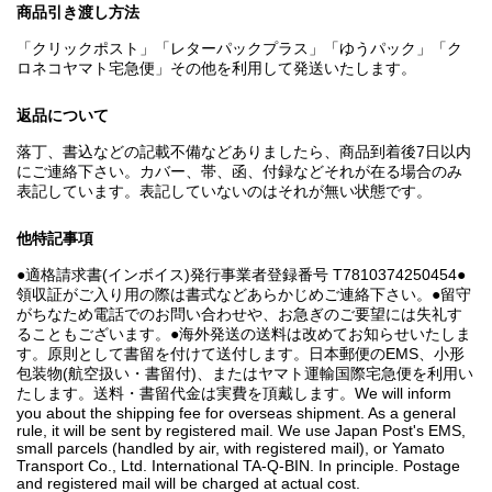
商品引き渡し方法
「クリックポスト」「レターパックプラス」「ゆうパック」「ク
ロネコヤマト宅急便」その他を利用して発送いたします。
返品について
落丁、書込などの記載不備などありましたら、商品到着後7日以内
にご連絡下さい。カバー、帯、函、付録などそれが在る場合のみ
表記しています。表記していないのはそれが無い状態です。
他特記事項
●適格請求書(インボイス)発行事業者登録番号 T7810374250454●
領収証がご入り用の際は書式などあらかじめご連絡下さい。●留守
がちなため電話でのお問い合わせや、お急ぎのご要望には失礼す
ることもございます。●海外発送の送料は改めてお知らせいたしま
す。原則として書留を付けて送付します。日本郵便のEMS、小形
包装物(航空扱い・書留付)、またはヤマト運輸国際宅急便を利用い
たします。送料・書留代金は実費を頂戴します。We will inform
you about the shipping fee for overseas shipment. As a general
rule, it will be sent by registered mail. We use Japan Post's EMS,
small parcels (handled by air, with registered mail), or Yamato
Transport Co., Ltd. International TA-Q-BIN. In principle. Postage
and registered mail will be charged at actual cost.