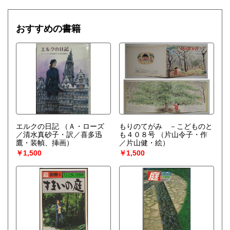
おすすめの書籍
エルクの日記
（Ａ・ローズ
もりのてがみ －こどものと
／清水真砂子・訳／喜多迅
も４０８号
（片山令子・作
鷹・装幀、挿画）
／片山健・絵）
￥1,500
￥1,500