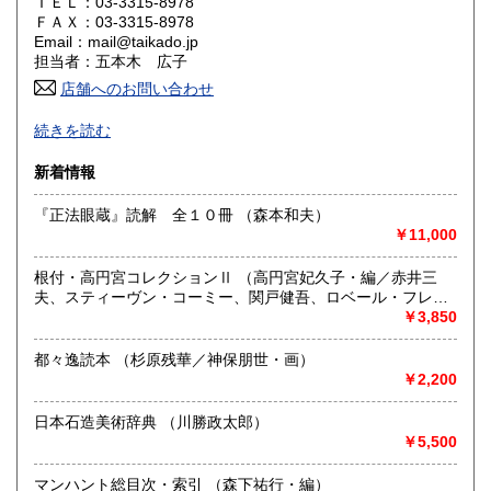
ＴＥＬ：03-3315-8978
山口県
徳島県
660円
660円
ＦＡＸ：03-3315-8978
Email：mail@taikado.jp
香川県
愛媛県
660円
660円
担当者：五本木 広子
店舗へのお問い合わせ
高知県
福岡県
660円
660円
●ずっと探していた本、今必要としている本、新しく発見した
続きを読む
本。気になる本を見つけていただければ幸いです。随筆・児
佐賀県
長崎県
660円
660円
童書・造園・華道・文庫そのほか文系一般。●留守がちなため
新着情報
電話でのお問い合わせや、お急ぎのご要望には失礼すること
熊本県
大分県
660円
660円
もございます。申し訳ございません。
『正法眼蔵』読解 全１０冊 （森本和夫）
￥11,000
宮崎県
鹿児島県
沿線名：-
660円
660円
最寄駅：インターネット販売専門のため、店舗はございませ
根付・高円宮コレクションⅡ （高円宮妃久子・編／赤井三
ん。
沖縄県
660円
夫、スティーヴン・コーミー、関戸健吾、ロベール・フレイ
営業時間：不定
シェル、牧野文蘭、山田英一、吉田ゆか里・協力）
￥3,850
定休日：月曜・祝祭日(臨時休業も多くあり)
都々逸読本 （杉原残華／神保朋世・画）
書籍の買取について
￥2,200
-
日本石造美術辞典 （川勝政太郎）
取り扱い分野
￥5,500
趣味、古書一般（その他）
マンハント総目次・索引 （森下祐行・編）