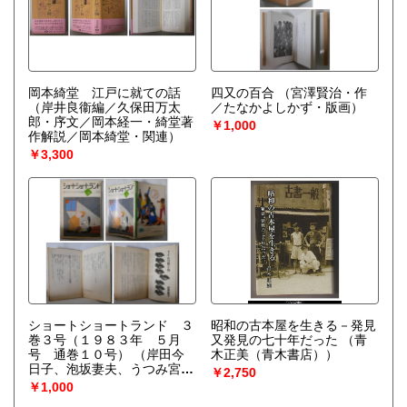
岡本綺堂 江戸に就ての話
四又の百合
（宮澤賢治・作
（岸井良衞編／久保田万太
／たなかよしかず・版画）
郎・序文／岡本経一・綺堂著
￥1,000
作解説／岡本綺堂・関連）
￥3,300
ショートショートランド ３
昭和の古本屋を生きる－発見
巻３号（１９８３年 ５月
又発見の七十年だった
（青
号 通巻１０号）
（岸田今
木正美（青木書店））
日子、泡坂妻夫、うつみ宮土
￥2,750
理、安房直子、赤川次郎、横
￥1,000
田順彌、黒井千次、都筑道