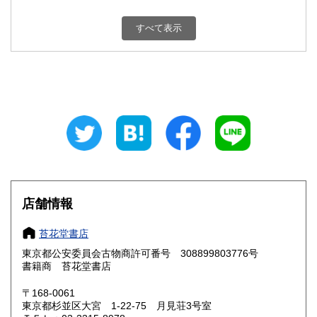
新潟県
富山県
660円
660円
すべて表示
石川県
福井県
660円
660円
山梨県
長野県
660円
660円
岐阜県
静岡県
660円
660円
愛知県
三重県
660円
660円
滋賀県
京都府
660円
660円
大阪府
兵庫県
660円
660円
店舗情報
奈良県
和歌山県
660円
660円
苔花堂書店
東京都公安委員会古物商許可番号 308899803776号
鳥取県
島根県
660円
660円
書籍商 苔花堂書店
岡山県
広島県
660円
660円
〒168-0061
東京都杉並区大宮 1-22-75 月見荘3号室