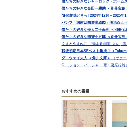
僕たちの好きなシャーロック・ホームズ 
僕たちの好きな金田一耕助 ＜別冊宝島 1
NHK趣味どきっ! 2024年12月－20
パンフ「湘南邸園遊歩絵図」明治百五
僕たちの好きな怪人二十面相 ＜別冊宝島 
僕たちの好きな明智小五郎 ＜別冊宝島 1
くまとやまねこ
（湯本香樹実 ぶん ; 
戦後初期日本SFベスト集成 1 ＜Tokuma 
ダロウェイ夫人 ＜角川文庫＞
（ヴァー
G
（ジョン・バージャー 著 ; 栗原行雄
おすすめの書籍