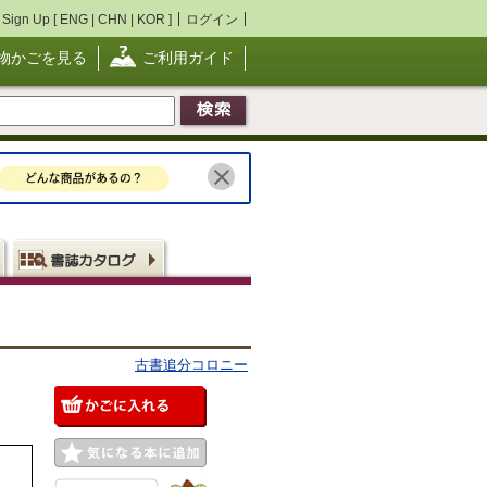
Sign Up [
ENG
|
CHN
|
KOR
]
ログイン
物かごを見る
ご利用ガイド
古書追分コロニー