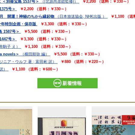
＜別冊宝島 1537号＞
（[北原尚彦総監修]）
￥2,200 （送料：￥330～）
375号＞
￥2,200 （送料：￥330～）
25年1月 開運！神秘のちから縁起物
（日本放送協会, NHK出版 ）
￥1,100 （
十年特別企画・保存版
￥3,300 （送料：￥330～）
1587号＞
￥5,500 （送料：￥330～）
447号＞
￥3,300 （送料：￥330～）
酒井駒子 え）
￥1,100 （送料：￥330～）
novels＞
（横田順弥 編）
￥5,500 （送料：￥330～）
ジニア・ウルフ 著 ; 富田彬 訳）
￥880 （送料：￥220～）
 訳）
￥1,100 （送料：￥600～）
新着情報