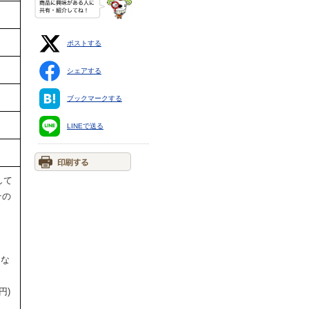
ポストする
シェアする
ブックマークする
LINEで送る
して
その
円な
円)