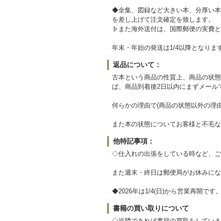
◆全集、図録など大きい本、分厚い本
を差し上げて注文確定を致します。
♭また海外送付は、国際郵便の実費と
年末・年始の発送は1/4以降となりま
返品について：
古本という商品の性質上、商品の状態
ば、商品到着後2日以内にまずメール
何らかの理由で(商品の状態以外の理
また本の状態についてお客様と不毛な
他特記事項：
◇仕入れの出張をしている時など、ご
また週末・終日は郵便局がお休みにな
◆2026年は1/4(日)から営業再開です
書籍の買い取りについて
◇近隣であれば書籍の買取をしていま