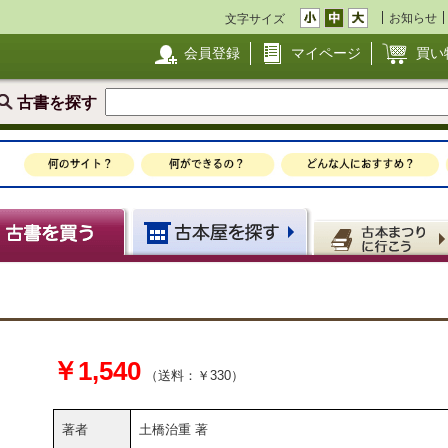
お知らせ
文字サイズ
会員登録
マイページ
買い
古書を探す
￥1,540
（送料：￥330）
著者
土橋治重 著