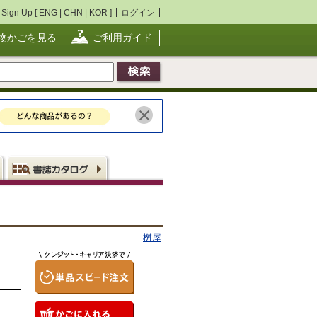
Sign Up [
ENG
|
CHN
|
KOR
]
ログイン
物かごを見る
ご利用ガイド
桝屋