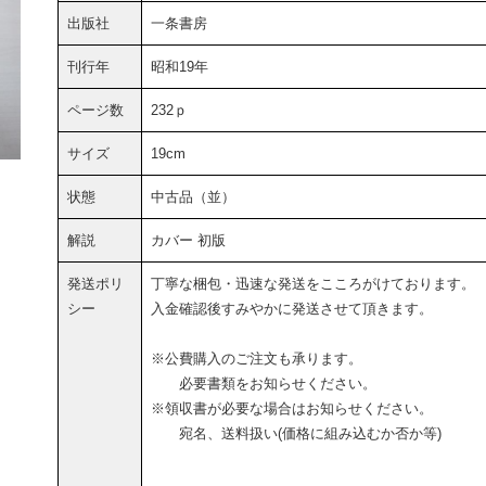
出版社
一条書房
刊行年
昭和19年
ページ数
232ｐ
サイズ
19cm
状態
中古品（並）
解説
カバー 初版
発送ポリ
丁寧な梱包・迅速な発送をこころがけております。
シー
入金確認後すみやかに発送させて頂きます。
※公費購入のご注文も承ります。
必要書類をお知らせください。
※領収書が必要な場合はお知らせください。
宛名、送料扱い(価格に組み込むか否か等)