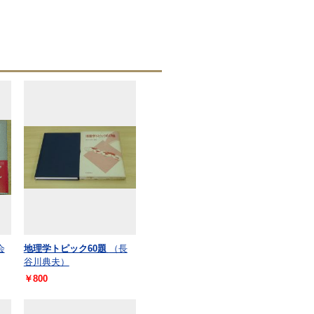
会
地理学トピック60題
（長
谷川典夫）
￥800