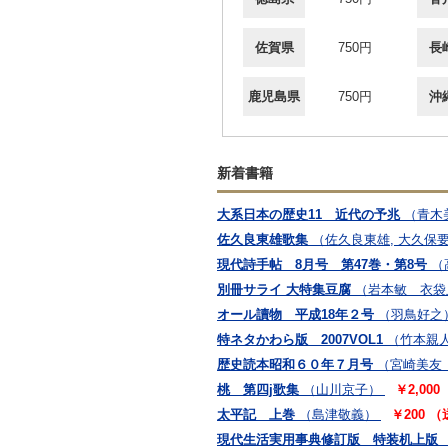
佐賀県
750円
長
鹿児島県
750円
沖
新着書籍
大系日本の歴史11 近代の予兆
（青木
佐久良東雄歌集
（佐久良東雄, 大久保
現代詩手帖 8月号 第47巻・第8号
（
別冊サライ 大特集豆腐
（岩本敏 衣袋
オール讀物 平成18年２号
（羽鳥好之
特ネタかわら版 2007VOL1
（竹本親
歴史読本昭和６０年７月号
（宮崎美友
桃 第四j歌集
（山川京子）
￥2,00
太平記 上巻
（島津敬義）
￥200 
現代生活実用事典修訂版 特装机上版