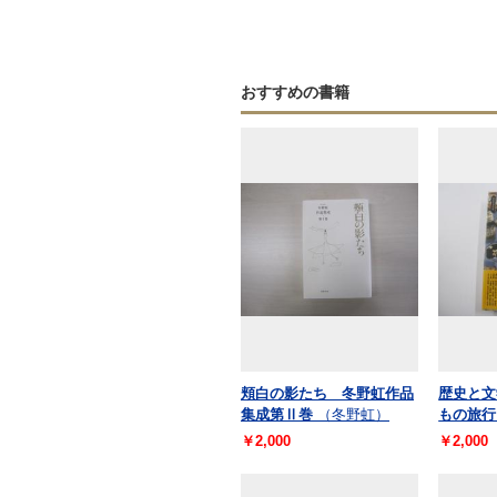
おすすめの書籍
頬白の影たち 冬野虹作品
歴史と文
集成第Ⅱ巻
（冬野虹）
もの旅行
￥2,000
￥2,000