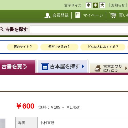
お知らせ
文字サイズ
会員登録
マイページ
買い
古書を探す
￥600
（送料：￥185 ～ ￥1,450）
著者
中村直勝