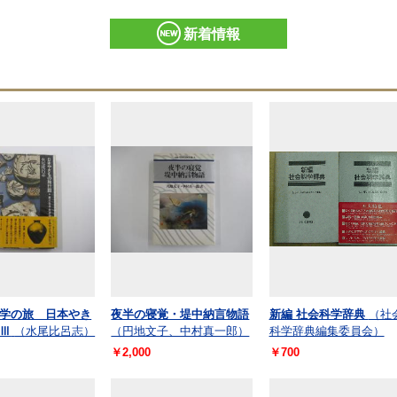
新着情報
学の旅 日本やき
夜半の寝覚・堤中納言物語
新編 社会科学辞典
（社
Ⅲ
（水尾比呂志）
（円地文子、中村真一郎）
科学辞典編集委員会）
￥2,000
￥700