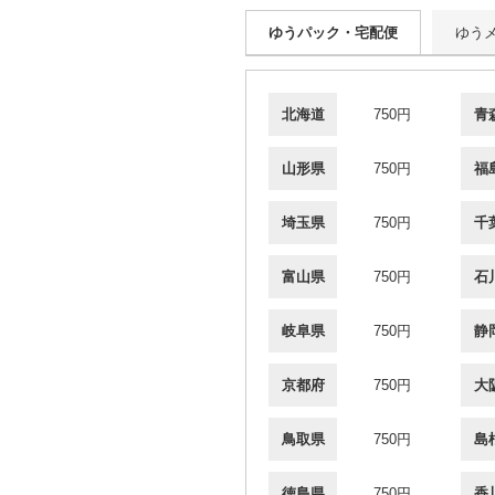
ゆうパック・宅配便
ゆう
北海道
750円
青
山形県
750円
福
埼玉県
750円
千
富山県
750円
石
岐阜県
750円
静
京都府
750円
大
鳥取県
750円
島
徳島県
750円
香