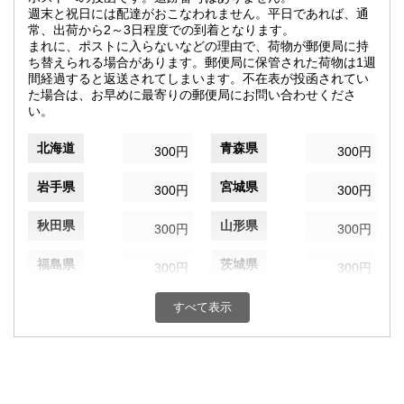
週末と祝日には配達がおこなわれません。平日であれば、通
常、出荷から2～3日程度での到着となります。
まれに、ポストに入らないなどの理由で、荷物が郵便局に持
ち替えられる場合があります。郵便局に保管された荷物は1週
間経過すると返送されてしまいます。不在表が投函されてい
た場合は、お早めに最寄りの郵便局にお問い合わせくださ
い。
北海道
青森県
300円
300円
岩手県
宮城県
300円
300円
秋田県
山形県
300円
300円
福島県
茨城県
300円
300円
栃木県
群馬県
300円
300円
すべて表示
埼玉県
千葉県
300円
300円
東京都
神奈川県
300円
300円