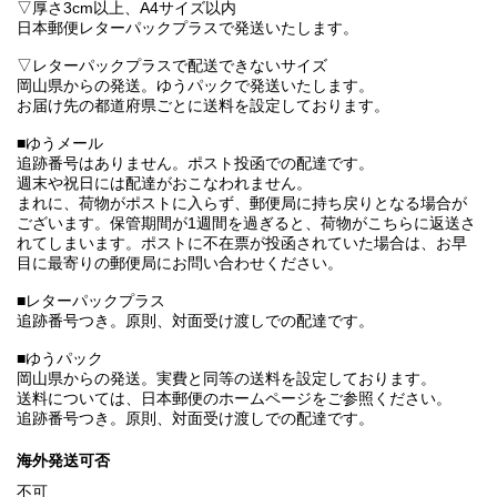
▽厚さ3cm以上、A4サイズ以内
日本郵便レターパックプラスで発送いたします。
▽レターパックプラスで配送できないサイズ
岡山県からの発送。ゆうパックで発送いたします。
お届け先の都道府県ごとに送料を設定しております。
■ゆうメール
追跡番号はありません。ポスト投函での配達です。
週末や祝日には配達がおこなわれません。
まれに、荷物がポストに入らず、郵便局に持ち戻りとなる場合が
ございます。保管期間が1週間を過ぎると、荷物がこちらに返送さ
れてしまいます。ポストに不在票が投函されていた場合は、お早
目に最寄りの郵便局にお問い合わせください。
■レターパックプラス
追跡番号つき。原則、対面受け渡しでの配達です。
■ゆうパック
岡山県からの発送。実費と同等の送料を設定しております。
送料については、日本郵便のホームページをご参照ください。
追跡番号つき。原則、対面受け渡しでの配達です。
海外発送可否
不可