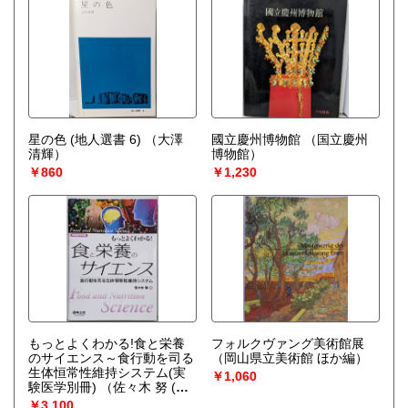
星の色 (地人選書 6)
（大澤
國立慶州博物館
（国立慶州
清輝）
博物館）
￥860
￥1,230
もっとよくわかる!食と栄養
フォルクヴァング美術館展
のサイエンス～食行動を司る
（岡山県立美術館 ほか編）
生体恒常性維持システム(実
￥1,060
験医学別冊)
（佐々木 努 (編
集)）
￥3,100