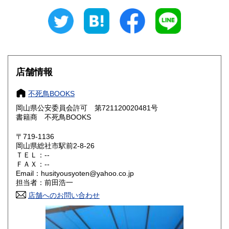
新潟県
富山県
300円
300円
石川県
福井県
300円
300円
山梨県
長野県
300円
300円
店舗情報
岐阜県
静岡県
300円
300円
不死鳥BOOKS
愛知県
三重県
300円
300円
岡山県公安委員会許可 第721120020481号
書籍商 不死鳥BOOKS
滋賀県
京都府
300円
300円
〒719-1136
大阪府
兵庫県
300円
300円
岡山県総社市駅前2-8-26
ＴＥＬ：--
奈良県
和歌山県
ＦＡＸ：--
300円
300円
Email：husityousyoten@yahoo.co.jp
担当者：前田浩一
鳥取県
島根県
300円
300円
店舗へのお問い合わせ
岡山県
広島県
300円
300円
山口県
徳島県