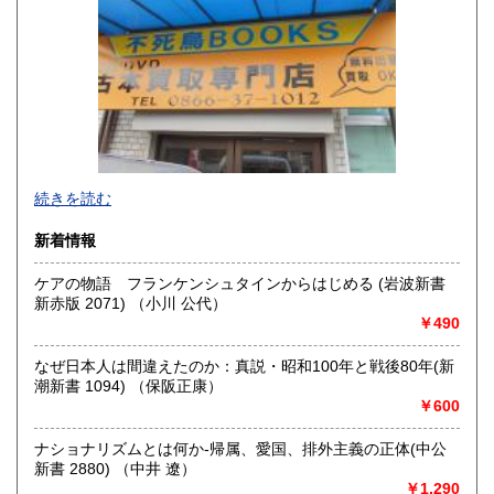
300円
300円
香川県
愛媛県
300円
300円
高知県
福岡県
300円
300円
佐賀県
長崎県
300円
300円
不死鳥BOOKSでは、書籍だけでなくCD、DVD、レコード、
熊本県
大分県
300円
300円
続きを読む
ゲーム、おもちゃ、骨董品まであらゆるものの買い取りがで
きます。店主が、日本全国買取にお伺いいたします。お気軽
宮崎県
鹿児島県
新着情報
300円
300円
にお問い合わせください。出張費は、無料です。
ケアの物語 フランケンシュタインからはじめる (岩波新書
沖縄県
300円
沿線名：伯備線・桃太郎線(吉備線)
新赤版 2071) （小川 公代）
最寄駅：総社駅
￥490
営業時間：9時から17時
定休日：年中無休
なぜ日本人は間違えたのか：真説・昭和100年と戦後80年(新
潮新書 1094) （保阪正康）
書籍の買取について
￥600
不死鳥BOOKSでは、書籍だけでなくCD、DVD、レコード、
ゲーム、おもちゃ、骨董品まであらゆるものの買い取りがで
ナショナリズムとは何か-帰属、愛国、排外主義の正体(中公
きます。店主が、日本全国買取にお伺いいたします。お気軽
新書 2880) （中井 遼）
にお問い合わせください。出張費は、無料です。
￥1,290