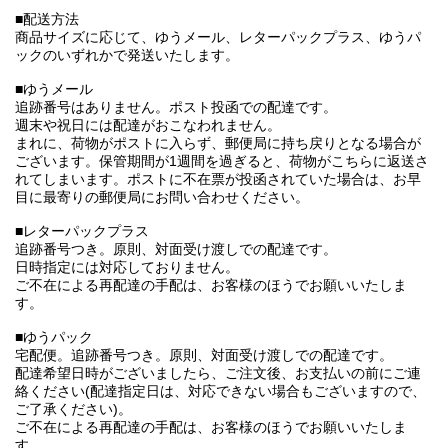
■配送方法
商品サイズに応じて、ゆうメール、レターパックプラス、ゆうパ
ックのいずれかで発送いたします。
■ゆうメール
追跡番号はありません。ポスト投函での配達です。
週末や祝日には配達がおこなわれません。
まれに、荷物がポストに入らず、郵便局に持ち戻りとなる場合が
ございます。保管期間が1週間を過ぎると、荷物がこちらに返送さ
れてしまいます。ポストに不在票が投函されていた場合は、お早
目に最寄りの郵便局にお問い合わせください。
■レターパックプラス
追跡番号つき。原則、対面受け渡しでの配達です。
日時指定には対応しておりません。
ご不在による再配達の手配は、お客様のほうでお願いいたしま
す。
■ゆうパック
宅配便。追跡番号つき。原則、対面受け渡しでの配達です。
配達希望日時がございましたら、ご注文後、お支払いの前にご連
絡ください(配達指定日は、対応できない場合もございますので、
ご了承ください)。
ご不在による再配達の手配は、お客様のほうでお願いいたしま
す。