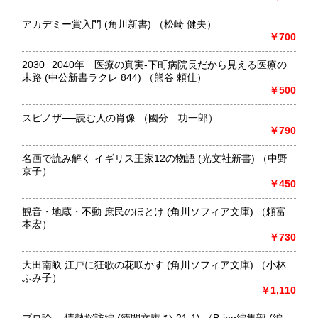
アカデミー賞入門 (角川新書) （松崎 健夫）
取り扱い分野
￥700
哲学宗教、歴史、社会科学、自然科学、美術工芸、趣味、外
国書、サブカルチャー、古書一般（その他）
2030─2040年 医療の真実-下町病院長だから見える医療の
オールジャンル
末路 (中公新書ラクレ 844) （熊谷 頼佳）
￥500
スピノザ──読む人の肖像 （國分 功一郎）
￥790
名画で読み解く イギリス王家12の物語 (光文社新書) （中野
京子）
￥450
観音・地蔵・不動 庶民のほとけ (角川ソフィア文庫) （頼富
本宏）
￥730
大田南畝 江戸に狂歌の花咲かす (角川ソフィア文庫) （小林
ふみ子）
￥1,110
プロ論。 情熱探訪編 (徳間文庫 ひ 21-1) （B-ing編集部 (編