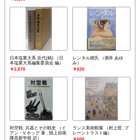
日本塩業大系 近代(稿)
（日
レンタル彼氏
（酒井 あゆ
本塩業大系編集委員会 編）
み）
￥2,670
￥620
対空戦: 兵器とその戦史
（イ
ランス美術館展
（村上哲, ブ
アン・V.ホッグ 著 ; 陸上自衛
レーントラスト編）
隊高射学校 訳）
￥600