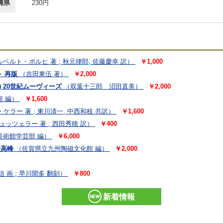
縄県
230円
ベルト・ボルヒ 著 ; 秋元律郎, 佐藤慶幸 訳）
￥1,000
＞ 再版
（吉田東伍 著）
￥2,000
 20世紀ムーヴィーズ
（双葉十三郎 沼田直美）
￥2,000
 編）
￥1,600
ケラー 著 ; 東川清一, 中西和枝 共訳）
￥1,600
ッツェラー 著 ; 西田秀穂 訳）
￥400
美術館学芸部 編）
￥6,000
最高峰
（佐賀県立九州陶磁文化館 編）
￥2,000
 画 ; 早川聞多 翻刻）
￥800
新着情報