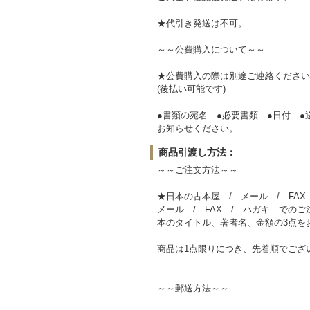
★代引き発送は不可。
～～公費購入について～～
★公費購入の際は別途ご連絡ください
(後払い可能です)
●書類の宛名 ●必要書類 ●日付 ●
お知らせください。
商品引渡し方法：
～～ご注文方法～～
★日本の古本屋 / メール / FA
メール / FAX / ハガキ での
本のタイトル、著者名、金額の3点を
商品は1点限りにつき、先着順でござ
～～郵送方法～～