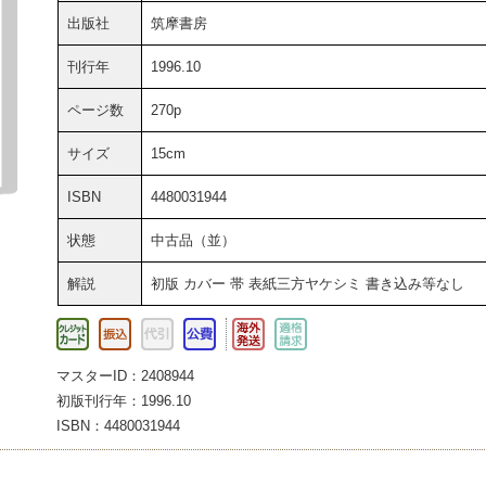
出版社
筑摩書房
刊行年
1996.10
ページ数
270p
サイズ
15cm
ISBN
4480031944
状態
中古品（並）
解説
初版 カバー 帯 表紙三方ヤケシミ 書き込み等なし
マスターID：2408944
初版刊行年：1996.10
ISBN：4480031944