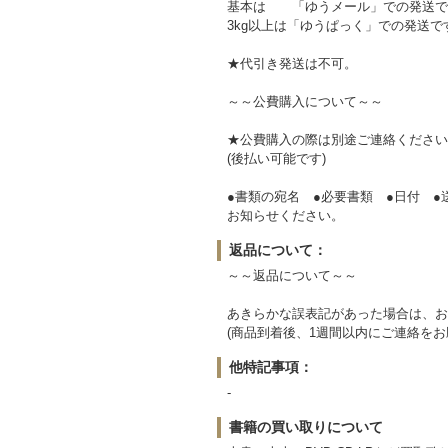
基本は 「ゆうメール」での発送で
3kg以上は「ゆうぱっく」での発送で
★代引き発送は不可。
～～公費購入について～～
★公費購入の際は別途ご連絡ください
(後払い可能です)
●書類の宛名 ●必要書類 ●日付 ●
お知らせください。
返品について：
～～返品について～～
あきらかな誤表記があった場合は、お
(商品到着後、1週間以内にご連絡をお
他特記事項：
-
書籍の買い取りについて