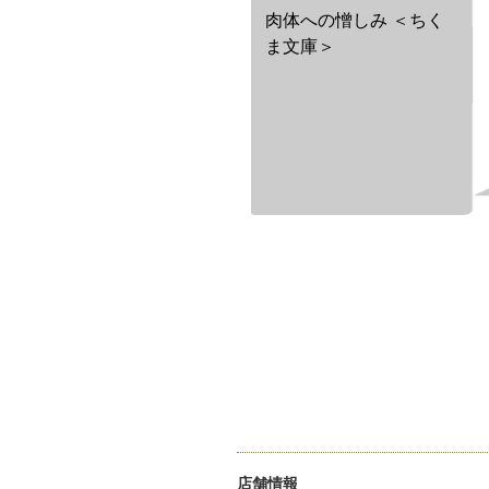
肉体への憎しみ ＜ちく
ま文庫＞
店舗情報