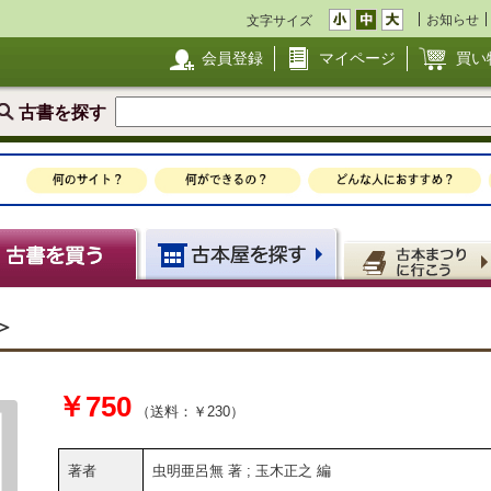
お知らせ
文字サイズ
会員登録
マイページ
買い
古書を探す
＞
￥750
（送料：￥230）
著者
虫明亜呂無 著 ; 玉木正之 編