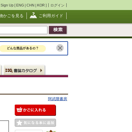
Sign Up [
ENG
|
CHN
|
KOR
]
ログイン
物かごを見る
ご利用ガイド
阿武隈書房