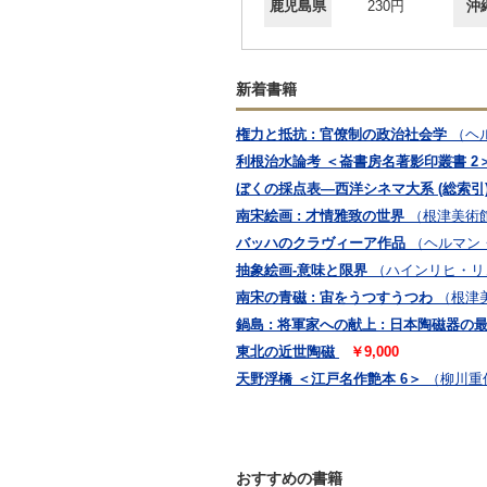
鹿児島県
230円
沖
新着書籍
権力と抵抗 : 官僚制の政治社会学
（ヘル
利根治水論考 ＜崙書房名著影印叢書 2
ぼくの採点表—西洋シネマ大系 (総索引)
南宋絵画 : 才情雅致の世界
（根津美術館
バッハのクラヴィーア作品
（ヘルマン・
抽象絵画-意味と限界
（ハインリヒ・リュ
南宋の青磁 : 宙をうつすうつわ
（根津
鍋島 : 将軍家への献上 : 日本陶磁器の
東北の近世陶磁
￥9,000
天野浮橋 ＜江戸名作艶本 6＞
（柳川重信
おすすめの書籍