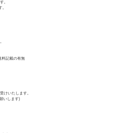
す。
す。
。
送料記載の有無
受けいたします。
願いします)