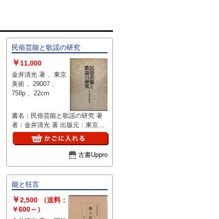
民俗芸能と歌謡の研究
￥
11,000
金井清光 著 、東京
美術 、29007 、
758p 、22cm
書名：民俗芸能と歌謡の研究 著
者：金井清光 著 出版元：東京美
術 刊行年：1979/06/01 版表示：
説明：金井清光による『民俗芸能
と歌謡の研究』（東京美術刊、
古書Uppro
1979年）は、民俗芸能と歌唱文
化に焦点を当てた一冊です。出版
当時の研究動向を踏まえつつ、地
能と狂言
域の伝統芸能や歌謡の特色を取り
￥
上げており、学術的な興味を持つ
2,500
（送料：
読者に向いているかもしれませ
￥600～）
ん。時代背景や資料の性質により