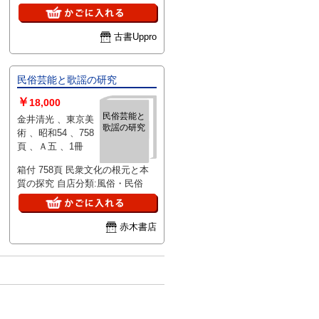
術 刊行年：1979/06/01 版表示：
説明：金井清光による『民俗芸能
と歌謡の研究』（東京美術刊、
古書Uppro
1979年）は、民俗芸能と歌唱文
化に焦点を当てた一冊です。出版
当時の研究動向を踏まえつつ、地
民俗芸能と歌謡の研究
域の伝統芸能や歌謡の特色を取り
￥
上げており、学術的な興味を持つ
18,000
読者に向いているかもしれませ
民俗芸能と
金井清光 、東京美
歌謡の研究
ん。時代背景や資料の性質により
術 、昭和54 、758
内容の詳細は限られますが、民俗
頁 、Ａ五 、1冊
芸能に関する理解を深めるための
参考資料として活用できる可能性
箱付 758頁 民衆文化の根元と本
があります。 状態：
質の探究 自店分類:風俗・民俗
赤木書店