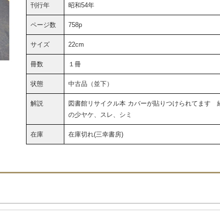
刊行年
昭和54年
ページ数
758p
サイズ
22cm
冊数
１冊
状態
中古品（並下）
解説
図書館リサイクル本 カバーが貼りつけられてます 
の少ヤケ、スレ、シミ
在庫
在庫切れ(三幸書房)