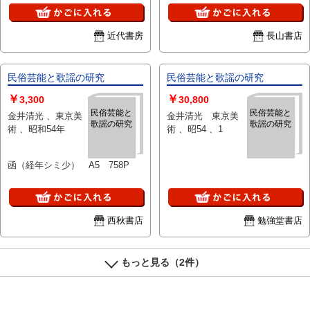
近代書房
長山書店
民俗芸能と歌謡の研究
民俗芸能と歌謡の研究
￥
￥
3,300
30,800
民俗芸能と
民俗芸能と
金井清光 、東京美
金井清光 東京美
歌謡の研究
歌謡の研究
術 、昭和54年
術 、昭54 、1
函（経年シミ少） A5 758P
西秋書店
勉強堂書店
もっと見る（2件）