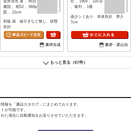
金井清光 著 、明治
社 、1969 、1167p
書院 、昭52 、668p
、菊判 、1冊
図 、22cm
函少シミあり 本体良好 厚さ
初版 函 線引きなど無し 状態
7cm
良好
書肆吉成
書砦・梁山泊
もっと見る（67件）
本情報を「書誌カタログ」にまとめております。
ストが可能です。
された場合に自動通知をお送りさせていただきます。