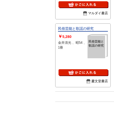
マルダイ書店
民俗芸能と歌謡の研究
￥
5,280
民俗芸能と
金井清光 、昭54 、
歌謡の研究
1冊
慶文堂書店