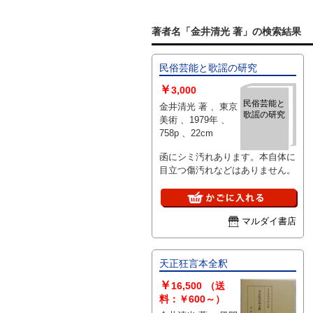
著者名「金井清光 著」の検索結果
民俗芸能と歌謡の研究
￥
3,000
民俗芸能と
金井清光 著 、東京
歌謡の研究
美術 、1979年 、
758p 、22cm
函にシミ汚れあります。本自体に
目立つ傷汚れなどはありません。
マルダイ書店
天正狂言本全釈
￥
16,500
（送
料：￥600～）