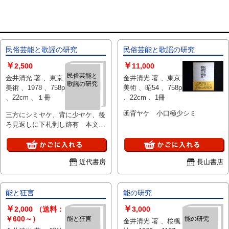
民俗芸能と歌謡の研究
民俗芸能と歌謡の研究
￥
￥
2,500
11,000
民俗芸能と
金井清光 著 、東京
金井清光 著 、東京
歌謡の研究
美術 、1978 、758p
美術 、昭54 、758p
、22cm 、１冊
、22cm 、1冊
函背ヤケ 小口極少シミ
三方にシミヤケ、背に少ヤケ、後
ろ見返しに下札剥し跡有 本文良
好 箱（シミヤケ有）
近代書房
長山書店
能と狂言
能の研究
￥
￥
2,000
（送料：
3,000
￥600～）
能と狂言
能の研究
金井清光 著 、桜楓