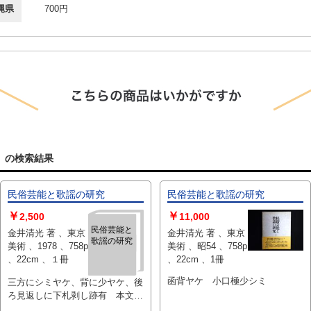
縄県
700円
」の検索結果
民俗芸能と歌謡の研究
民俗芸能と歌謡の研究
￥
￥
2,500
11,000
民俗芸能と
金井清光 著 、東京
金井清光 著 、東京
歌謡の研究
美術 、1978 、758p
美術 、昭54 、758p
、22cm 、１冊
、22cm 、1冊
函背ヤケ 小口極少シミ
三方にシミヤケ、背に少ヤケ、後
ろ見返しに下札剥し跡有 本文良
好 箱（シミヤケ有）