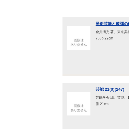
民俗芸能と歌謡の
金井清光 著、東京美術、
758p 22cm
芸能 21(9)(247)
芸能学会 編、芸能、19
冊 21cm