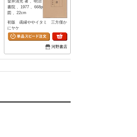
金井清光 著 、明治
内容の詳細は限られますが、民俗
書院 、1977 、668p
芸能に関する理解を深めるための
図 、22cm
参考資料として活用できる可能性
初版 函縁ややイタミ 三方僅か
があります。 状態：
にヤケ
河野書店