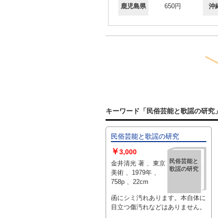
鹿児島県
650円
沖
キーワード「民俗芸能と歌謡の研究
民俗芸能と歌謡の研究
￥
3,000
民俗芸能と
金井清光 著 、東京
歌謡の研究
美術 、1979年 、
758p 、22cm
函にシミ汚れあります。本自体に
目立つ傷汚れなどはありません。