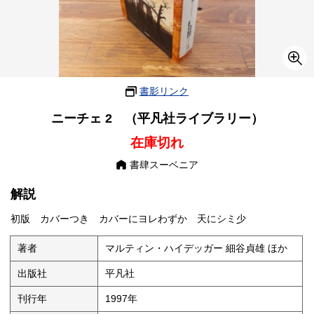
書影リンク
ニーチェ 2 （平凡社ライブラリー）
在庫切れ
書肆スーベニア
解説
初版 カバーつき カバーにヨレわずか 天にシミ少
著者
マルティン・ハイデッガー 細谷貞雄 ほか
出版社
平凡社
刊行年
1997年