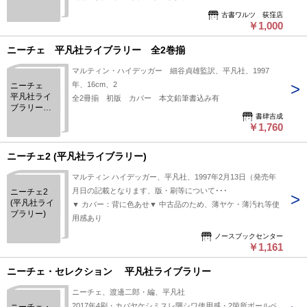
社ライブラ
リー）
古書ワルツ 荻窪店
￥1,000
（2017年
版）
ニーチェ 平凡社ライブラリー 全2巻揃
マルティン・ハイデッガー 細谷貞雄監訳、平凡社、1997
年、16cm、2
ニーチェ
平凡社ライ
全2冊揃 初版 カバー 本文鉛筆書込み有
ブラリー
書肆吉成
全2巻揃
￥1,760
ニーチェ2 (平凡社ライブラリー)
マルティン ハイデッガー、平凡社、1997年2月13日（発売年
月日の記載となります、版・刷等について･･･
ニーチェ2
(平凡社ライ
▼ カバー：背に色あせ▼ 中古品のため、薄ヤケ・薄汚れ等使
ブラリー)
用感あり
ノースブックセンター
￥1,161
ニーチェ・セレクション 平凡社ライブラリー
ニーチェ、渡邊二郎・編、平凡社
2017年4刷・カバヤケシミスレ隅シワ使用感・2箇所ボールペ
ニーチェ・