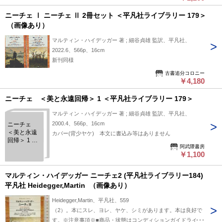
社ライブラ
とを、種々のテキストをもとに比類ない精確さと執拗さをもっ
リー 179＞
ニーチェ Ⅰ ニーチェ Ⅱ 2冊セット ＜平凡社ライブラリー 179＞
て解き明かした名講義の完訳。
（画像あり）
マルティン・ハイデッガー 著 ; 細谷貞雄 監訳、平凡社、
2022.6、566p、16cm
新刊同様
古書追分コロニー
￥4,180
ニーチェ ＜美と永遠回帰＞ 1 ＜平凡社ライブラリー 179＞
マルティン・ハイデッガー 著 ; 細谷貞雄 監訳、平凡社、
2000.4、566p、16cm
ニーチェ
＜美と永遠
カバー(背少ヤケ) 本文に書込み等はありません
回帰＞ 1 ＜
阿武隈書房
平凡社ライ
￥1,100
ブラリー
179＞
マルティン・ハイデッガー ニーチェ2 (平凡社ライブラリー184)
平凡社 Heidegger,Martin （画像あり）
Heidegger,Martin、平凡社、559
（2）。本にスレ、ヨレ、ヤケ、シミがあります。本は良好で
す。※注意事項※■商品・状態はコンディションガイドライン