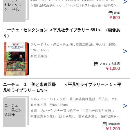
セレクショ
ン擦れ跡の線あり・小口ヤケシミ汚れスレ使用感・経年のヤケ
ン 平凡社
シミスレ
夢屋
ライブラリ
￥600
ー
ニーチェ・セレクション ＜平凡社ライブラリー 551＞ （画像あ
り）
フリードリヒ・W.ニーチェ 著 ; 渡邊二郎 編、平凡社、2005、
376p、16cm
初版 経年並
アカミミ古書店
￥1,000
ニーチェ １ 美と永遠回帰 ＜平凡社ライブラリー＞ 1 ＜平
凡社ライブラリー 179＞
マルティン・ハイデッガー 著 ; 細谷貞雄 監訳、平凡社、２０
０６年６月、566p、16cm
ニーチェ
１ 美と永
６刷 カバー付カナー背少色アセ キアバー両面ヤケ無し
遠回帰
本体三方ヤケ無し 線引き無し 書き込み無し 保存状態良好
＜平凡社ラ
です。 ハイデッガーは果たして宿敵ニーチェを読み破ること
イブラリー
佐藤書房
ができたか? 〈最後の形而上学者〉の偉大と限界、栄光と挫折
￥1,200
＞ 1 ＜平凡