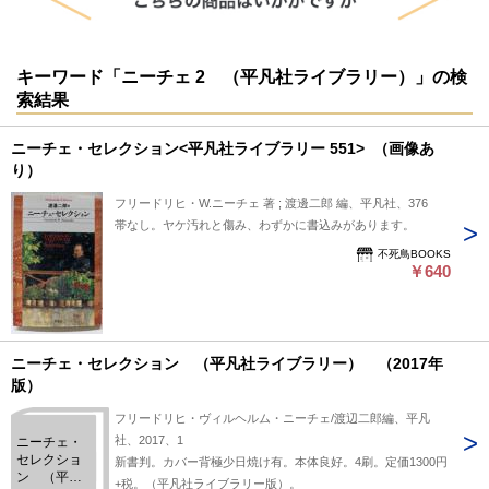
キーワード「ニーチェ 2 （平凡社ライブラリー）」の検
索結果
ニーチェ・セレクション<平凡社ライブラリー 551> （画像あ
り）
フリードリヒ・W.ニーチェ 著 ; 渡邊二郎 編、平凡社、376
帯なし。ヤケ汚れと傷み、わずかに書込みがあります。
不死鳥BOOKS
￥640
ニーチェ・セレクション （平凡社ライブラリー） （2017年
版）
フリードリヒ・ヴィルヘルム・ニーチェ/渡辺二郎編、平凡
社、2017、1
ニーチェ・
セレクショ
新書判。カバー背極少日焼け有。本体良好。4刷。定価1300円
ン （平凡
+税。（平凡社ライブラリー版）。