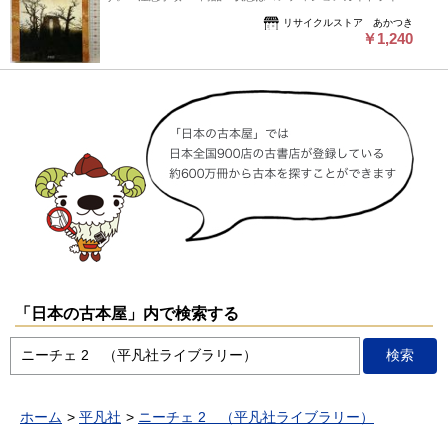
に基づき、判断・出品されております。■付録等の付属品があ
リサイクルストア あかつき
る商品の場合、記載されていない物は『付属なし』とご理解下
￥1,240
さい。 ※
「日本の古本屋」内で検索する
ホーム
平凡社
ニーチェ 2 （平凡社ライブラリー）