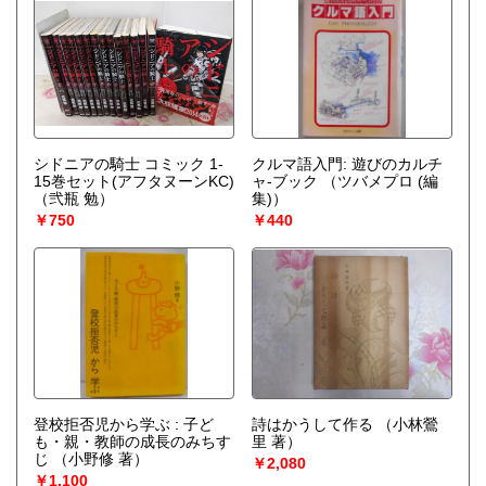
シドニアの騎士 コミック 1-
クルマ語入門: 遊びのカルチ
15巻セット(アフタヌーンKC)
ャ-ブック
（ツバメプロ (編
（弐瓶 勉）
集)）
￥750
￥440
登校拒否児から学ぶ : 子ど
詩はかうして作る
（小林鶯
も・親・教師の成長のみちす
里 著）
じ
（小野修 著）
￥2,080
￥1,100