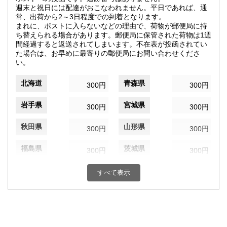
週末と祝日には配達がおこなわれません。平日であれば、通
常、出荷から2～3日程度での到着となります。
まれに、ポストに入らないなどの理由で、荷物が郵便局に持
ち替えられる場合があります。郵便局に保管された荷物は1週
間経過すると返送されてしまいます。不在表が投函されてい
た場合は、お早めに最寄りの郵便局にお問い合わせくださ
い。
北海道
青森県
300円
300円
岩手県
宮城県
300円
300円
秋田県
山形県
300円
300円
福島県
茨城県
300円
300円
栃木県
群馬県
300円
300円
すべて表示
埼玉県
千葉県
300円
300円
東京都
神奈川県
300円
300円