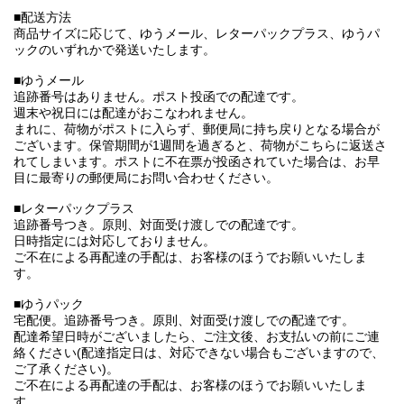
■配送方法
商品サイズに応じて、ゆうメール、レターパックプラス、ゆうパ
ックのいずれかで発送いたします。
■ゆうメール
追跡番号はありません。ポスト投函での配達です。
週末や祝日には配達がおこなわれません。
まれに、荷物がポストに入らず、郵便局に持ち戻りとなる場合が
ございます。保管期間が1週間を過ぎると、荷物がこちらに返送さ
れてしまいます。ポストに不在票が投函されていた場合は、お早
目に最寄りの郵便局にお問い合わせください。
■レターパックプラス
追跡番号つき。原則、対面受け渡しでの配達です。
日時指定には対応しておりません。
ご不在による再配達の手配は、お客様のほうでお願いいたしま
す。
■ゆうパック
宅配便。追跡番号つき。原則、対面受け渡しでの配達です。
配達希望日時がございましたら、ご注文後、お支払いの前にご連
絡ください(配達指定日は、対応できない場合もございますので、
ご了承ください)。
ご不在による再配達の手配は、お客様のほうでお願いいたしま
す。