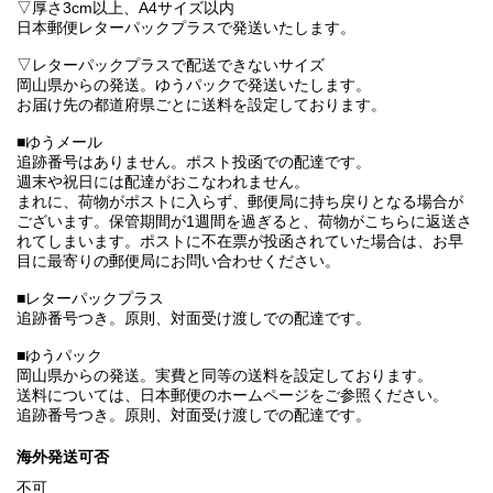
▽厚さ3cm以上、A4サイズ以内
日本郵便レターパックプラスで発送いたします。
▽レターパックプラスで配送できないサイズ
岡山県からの発送。ゆうパックで発送いたします。
お届け先の都道府県ごとに送料を設定しております。
■ゆうメール
追跡番号はありません。ポスト投函での配達です。
週末や祝日には配達がおこなわれません。
まれに、荷物がポストに入らず、郵便局に持ち戻りとなる場合が
ございます。保管期間が1週間を過ぎると、荷物がこちらに返送さ
れてしまいます。ポストに不在票が投函されていた場合は、お早
目に最寄りの郵便局にお問い合わせください。
■レターパックプラス
追跡番号つき。原則、対面受け渡しでの配達です。
■ゆうパック
岡山県からの発送。実費と同等の送料を設定しております。
送料については、日本郵便のホームページをご参照ください。
追跡番号つき。原則、対面受け渡しでの配達です。
海外発送可否
不可