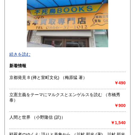
300円
300円
香川県
愛媛県
300円
300円
高知県
福岡県
300円
300円
佐賀県
長崎県
300円
300円
不死鳥BOOKSでは、書籍だけでなくCD、DVD、レコード、
熊本県
大分県
300円
300円
続きを読む
ゲーム、おもちゃ、骨董品まであらゆるものの買い取りがで
きます。店主が、日本全国買取にお伺いいたします。お気軽
宮崎県
鹿児島県
新着情報
300円
300円
にお問い合わせください。出張費は、無料です。
京都発見 8 (禅と室町文化) （梅原猛 著）
沖縄県
300円
沿線名：伯備線・桃太郎線(吉備線)
￥490
最寄駅：総社駅
営業時間：9時から17時
立憲主義をテーマにマルクスとエンゲルスを読む （市橋秀
定休日：年中無休
泰）
￥900
書籍の買取について
不死鳥BOOKSでは、書籍だけでなくCD、DVD、レコード、
人間と世界 （小野隆信 (訳)）
ゲーム、おもちゃ、骨董品まであらゆるものの買い取りがで
￥1,540
きます。店主が、日本全国買取にお伺いいたします。お気軽
にお問い合わせください。出張費は、無料です。
戦死者のゆくえ: 語りと表象から （川村 邦光 (著)、川村 邦光