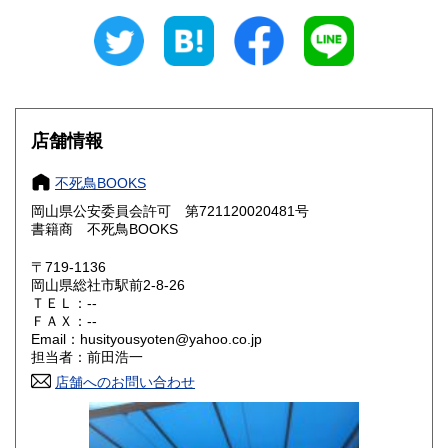
新潟県
富山県
300円
300円
石川県
福井県
300円
300円
山梨県
長野県
300円
300円
店舗情報
岐阜県
静岡県
300円
300円
不死鳥BOOKS
愛知県
三重県
300円
300円
岡山県公安委員会許可 第721120020481号
書籍商 不死鳥BOOKS
滋賀県
京都府
300円
300円
〒719-1136
大阪府
兵庫県
300円
300円
岡山県総社市駅前2-8-26
ＴＥＬ：--
奈良県
和歌山県
ＦＡＸ：--
300円
300円
Email：husityousyoten@yahoo.co.jp
担当者：前田浩一
鳥取県
島根県
300円
300円
店舗へのお問い合わせ
岡山県
広島県
300円
300円
山口県
徳島県