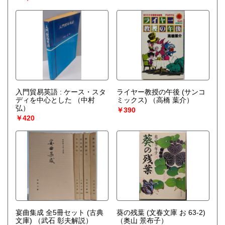
入門貿易英語 : ケース・スタ
ライヤー教授の午後 (サンコ
ディを中心とした
（中村
ミックス)
（高橋 葉介）
弘）
￥390
￥420
宴曲集成 全5冊セット (古典
葵の残葉 (文春文庫 お 63-2)
文庫)
（武石 彰夫解説）
（奥山 景布子）