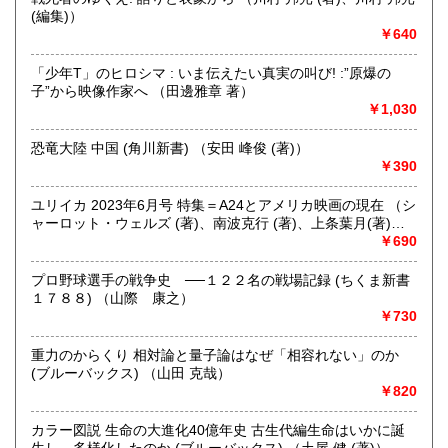
(編集)）
￥640
取り扱い分野
哲学宗教、歴史、社会科学、自然科学、美術工芸、趣味、外
「少年T」のヒロシマ : いま伝えたい真実の叫び! :”原爆の
国書、サブカルチャー、古書一般（その他）
子”から映像作家へ （田邊雅章 著）
オールジャンル
￥1,030
恐竜大陸 中国 (角川新書) （安田 峰俊 (著)）
￥390
ユリイカ 2023年6月号 特集＝A24とアメリカ映画の現在 （シ
ャーロット・ウェルズ (著)、南波克行 (著)、上条葉月(著)、
五所純子 (著)）
￥690
プロ野球選手の戦争史 ──１２２名の戦場記録 (ちくま新書
１７８８) （山際 康之）
￥730
重力のからくり 相対論と量子論はなぜ「相容れない」のか
(ブルーバックス) （山田 克哉）
￥820
カラー図説 生命の大進化40億年史 古生代編生命はいかに誕
生し、多様化したのか (ブルーバックス) （土屋 健 (著)）