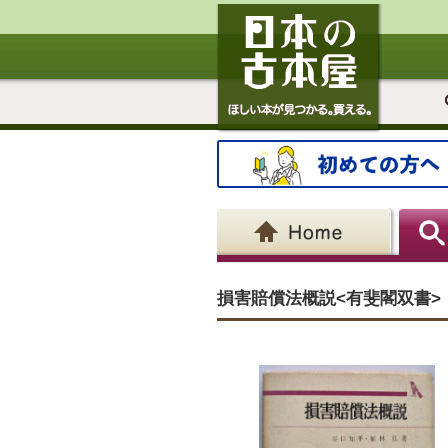
損害賠償法概説<有斐閣双書>