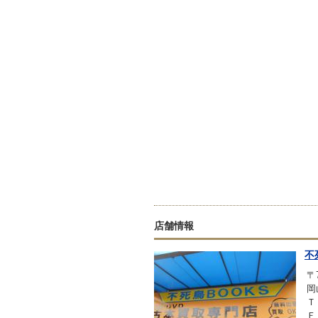
店舗情報
不
〒7
岡
Ｔ
Ｆ