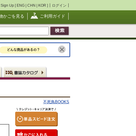
Sign Up [
ENG
|
CHN
|
KOR
]
ログイン
物かごを見る
ご利用ガイド
不死鳥BOOKS