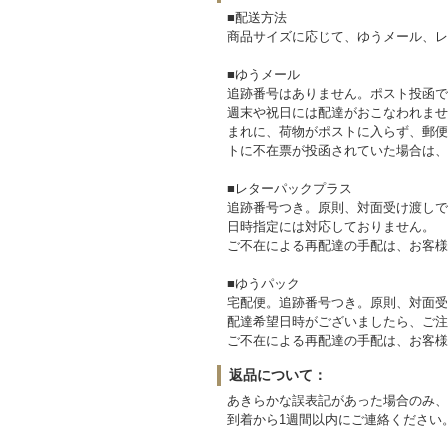
■配送方法
商品サイズに応じて、ゆうメール、レ
■ゆうメール
追跡番号はありません。ポスト投函で
週末や祝日には配達がおこなわれませ
まれに、荷物がポストに入らず、郵便
トに不在票が投函されていた場合は、
■レターパックプラス
追跡番号つき。原則、対面受け渡しで
日時指定には対応しておりません。
ご不在による再配達の手配は、お客様
■ゆうパック
宅配便。追跡番号つき。原則、対面受
配達希望日時がございましたら、ご注
ご不在による再配達の手配は、お客様
返品について：
あきらかな誤表記があった場合のみ、
到着から1週間以内にご連絡ください