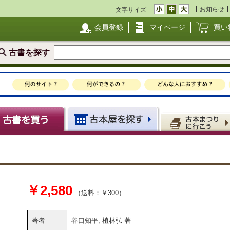
お知らせ
文字サイズ
会員登録
マイページ
買い
古書を探す
￥2,580
（送料：￥300）
著者
谷口知平, 植林弘 著