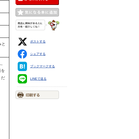
ポストする
みと
シェアする
ん。
ブックマークする
料を
くだ
LINEで送る
ま