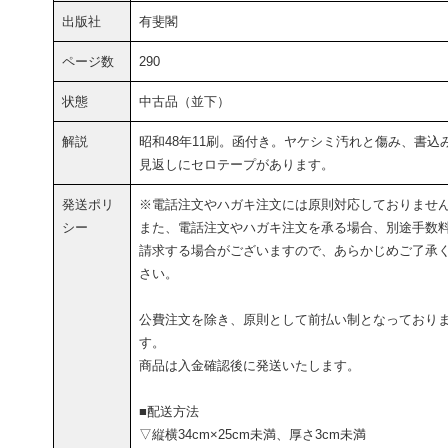
出版社
有斐閣
ページ数
290
状態
中古品（並下）
解説
昭和48年11刷。函付き。ヤケシミ汚れと傷み、書込
見返しにセロテープがあります。
発送ポリ
※電話注文やハガキ注文には原則対応しておりませ
シー
また、電話注文やハガキ注文を承る場合、別途手数
請求する場合がございますので、あらかじめご了承
さい。
公費注文を除き、原則として前払い制となっており
す。
商品は入金確認後に発送いたします。
■配送方法
▽縦横34cm×25cm未満、厚さ3cm未満