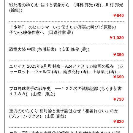
にお問い合わせください。出張費は、無料です。
戦死者のゆくえ: 語りと表象から （川村 邦光 (著)、川村 邦光
(編集)）
￥640
取り扱い分野
哲学宗教、歴史、社会科学、自然科学、美術工芸、趣味、外
「少年T」のヒロシマ : いま伝えたい真実の叫び! :”原爆の
国書、サブカルチャー、古書一般（その他）
子”から映像作家へ （田邊雅章 著）
オールジャンル
￥1,030
恐竜大陸 中国 (角川新書) （安田 峰俊 (著)）
￥390
ユリイカ 2023年6月号 特集＝A24とアメリカ映画の現在 （シ
ャーロット・ウェルズ (著)、南波克行 (著)、上条葉月(著)、
五所純子 (著)）
￥690
プロ野球選手の戦争史 ──１２２名の戦場記録 (ちくま新書
１７８８) （山際 康之）
￥730
重力のからくり 相対論と量子論はなぜ「相容れない」のか
(ブルーバックス) （山田 克哉）
￥820
カラー図説 生命の大進化40億年史 古生代編生命はいかに誕