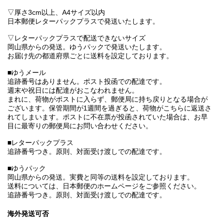
▽厚さ3cm以上、A4サイズ以内
日本郵便レターパックプラスで発送いたします。
▽レターパックプラスで配送できないサイズ
岡山県からの発送。ゆうパックで発送いたします。
お届け先の都道府県ごとに送料を設定しております。
■ゆうメール
追跡番号はありません。ポスト投函での配達です。
週末や祝日には配達がおこなわれません。
まれに、荷物がポストに入らず、郵便局に持ち戻りとなる場合が
ございます。保管期間が1週間を過ぎると、荷物がこちらに返送さ
れてしまいます。ポストに不在票が投函されていた場合は、お早
目に最寄りの郵便局にお問い合わせください。
■レターパックプラス
追跡番号つき。原則、対面受け渡しでの配達です。
■ゆうパック
岡山県からの発送。実費と同等の送料を設定しております。
送料については、日本郵便のホームページをご参照ください。
追跡番号つき。原則、対面受け渡しでの配達です。
海外発送可否