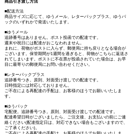
商品引き渡し方法
■配送方法
商品サイズに応じて、ゆうメール、レターパックプラス、ゆうパ
ックのいずれかで発送いたします。
■ゆうメール
追跡番号はありません。ポスト投函での配達です。
週末や祝日には配達がおこなわれません。
まれに、荷物がポストに入らず、郵便局に持ち戻りとなる場合が
ございます。保管期間が1週間を過ぎると、荷物がこちらに返送さ
れてしまいます。ポストに不在票が投函されていた場合は、お早
目に最寄りの郵便局にお問い合わせください。
■レターパックプラス
追跡番号つき。原則、対面受け渡しでの配達です。
日時指定には対応しておりません。
ご不在による再配達の手配は、お客様のほうでお願いいたしま
す。
■ゆうパック
宅配便。追跡番号つき。原則、対面受け渡しでの配達です。
配達希望日時がございましたら、ご注文後、お支払いの前にご連
絡ください(配達指定日は、対応できない場合もございますので、
ご了承ください)。
ご不在による再配達の手配は、お客様のほうでお願いいたしま