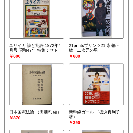
ユリイカ 詩と批評 1972年4
21printsプリンツ21 永瀬正
月号 昭和47年 特集：サド
敏 二次元の男
￥600
￥680
日本国憲法論
（田畑忍 編）
新幹線ガール
（徳渕真利子
著）
￥870
￥390