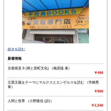
山口県
徳島県
300円
300円
香川県
愛媛県
300円
300円
高知県
福岡県
300円
300円
佐賀県
長崎県
300円
300円
不死鳥BOOKSでは、書籍だけでなくCD、DVD、レコード、
熊本県
大分県
300円
300円
続きを読む
ゲーム、おもちゃ、骨董品まであらゆるものの買い取りがで
きます。店主が、日本全国買取にお伺いいたします。お気軽
宮崎県
鹿児島県
新着情報
300円
300円
にお問い合わせください。出張費は、無料です。
京都発見 8 (禅と室町文化) （梅原猛 著）
沖縄県
300円
沿線名：伯備線・桃太郎線(吉備線)
￥490
最寄駅：総社駅
営業時間：9時から17時
立憲主義をテーマにマルクスとエンゲルスを読む （市橋秀
定休日：年中無休
泰）
￥900
書籍の買取について
不死鳥BOOKSでは、書籍だけでなくCD、DVD、レコード、
人間と世界 （小野隆信 (訳)）
ゲーム、おもちゃ、骨董品まであらゆるものの買い取りがで
￥1,540
きます。店主が、日本全国買取にお伺いいたします。お気軽