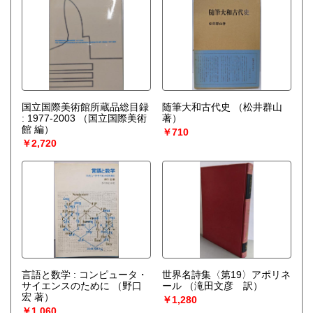
国立国際美術館所蔵品総目録
随筆大和古代史
（松井群山
: 1977-2003
（国立国際美術
著）
館 編）
￥710
￥2,720
言語と数学 : コンピュータ・
世界名詩集〈第19〉アポリネ
サイエンスのために
（野口
ール
（滝田文彦 訳）
宏 著）
￥1,280
￥1,060