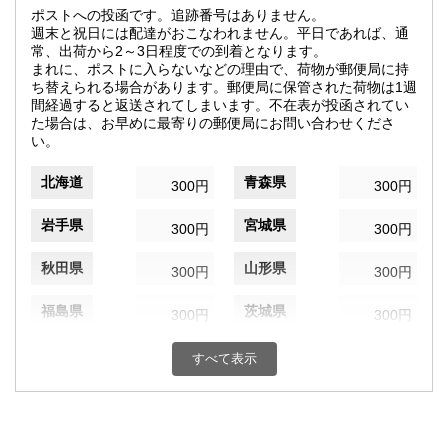
ポストへの投函です。追跡番号はありません。
週末と祝日には配達がおこなわれません。平日であれば、通
常、出荷から2～3日程度での到着となります。
まれに、ポストに入らないなどの理由で、荷物が郵便局に持
ち替えられる場合があります。郵便局に保管された荷物は1週
間経過すると返送されてしまいます。不在表が投函されてい
た場合は、お早めに最寄りの郵便局にお問い合わせくださ
い。
北海道
青森県
300円
300円
岩手県
宮城県
300円
300円
秋田県
山形県
300円
300円
福島県
茨城県
300円
300円
栃木県
群馬県
300円
300円
すべて表示
埼玉県
千葉県
300円
300円
東京都
神奈川県
300円
300円