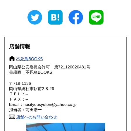
新潟県
富山県
300円
300円
石川県
福井県
300円
300円
山梨県
長野県
300円
300円
店舗情報
岐阜県
静岡県
300円
300円
不死鳥BOOKS
愛知県
三重県
300円
300円
岡山県公安委員会許可 第721120020481号
書籍商 不死鳥BOOKS
滋賀県
京都府
300円
300円
〒719-1136
大阪府
兵庫県
300円
300円
岡山県総社市駅前2-8-26
ＴＥＬ：--
奈良県
和歌山県
ＦＡＸ：--
300円
300円
Email：husityousyoten@yahoo.co.jp
担当者：前田浩一
鳥取県
島根県
300円
300円
店舗へのお問い合わせ
岡山県
広島県
300円
300円