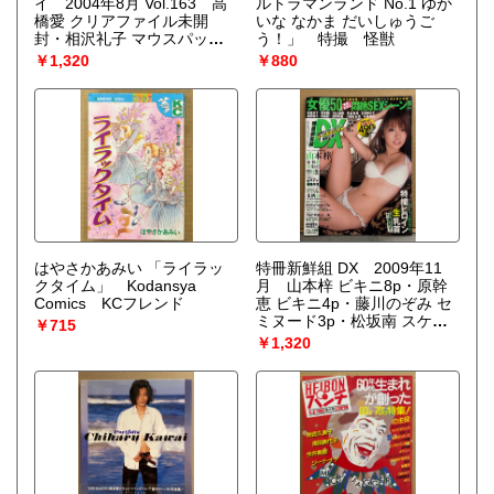
イ 2004年8月 Vol.163 高
ルトラマンランド No.1 ゆか
橋愛 クリアファイル未開
いな なかま だいしゅうご
封・相沢礼子 マウスパッ
う！」 特撮 怪獣
ド・杏さゆり＆岩佐真悠子
￥1,320
￥880
両面ポスター付き。矢口真
里・松浦亜弥・岡本奈月・サ
エコ・里中あや 他
はやさかあみい 「ライラッ
特冊新鮮組 DX 2009年11
クタイム」 Kodansya
月 山本梓 ビキニ8p・原幹
Comics KCフレンド
恵 ビキニ4p・藤川のぞみ セ
ミヌード3p・松坂南 スケ乳
￥715
2p・明日香キララ 4p・春菜
￥1,320
はな・来栖あつこ・特撮ヒロ
イン生乳首18連発 4p 他