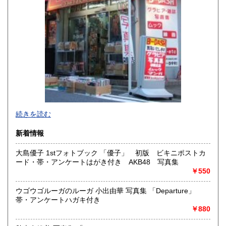
熊本県
大分県
600円
600円
宮崎県
鹿児島県
600円
600円
沖縄県
600円
新旧女優・アイドルのグラビア、なつかしの本
続きを読む
映画・特撮、ゲーム・アニメ古漫画などの趣味本は当店にお
まかせください。
新着情報
お取り扱いは、趣味のものすべてにわたります。
大島優子 1stフォトブック 「優子」 初版 ビキニポストカ
グラビアアイドル雑誌(キャンディーズなどの昔の女優・アイ
ード・帯・アンケートはがき付き AKB48 写真集
ドルも歓迎)
￥550
写真集・イメージビデオ(DVD)、雑誌(成人問わず)
古マンガ・アニメロマンアルバム系、イラスト集、
美少女ゲーム、プレミアゲーム、攻略本・設定資料集
ウゴウゴルーガのルーガ 小出由華 写真集 「Departure」
映画パンフレット、プレミアトイ、音楽
帯・アンケートハガキ付き
CD・ビデオ・DVD・LD
￥880
どんなジャンルでも買取することができます。