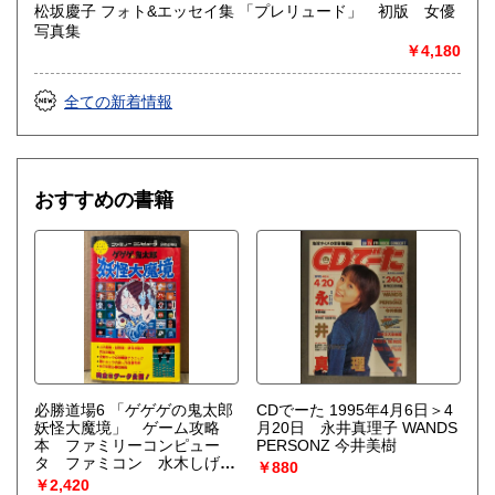
松坂慶子 フォト&エッセイ集 「プレリュード」 初版 女優
写真集
￥4,180
全ての新着情報
おすすめの書籍
必勝道場6 「ゲゲゲの鬼太郎
CDでーた 1995年4月6日＞4
妖怪大魔境」 ゲーム攻略
月20日 永井真理子 WANDS
本 ファミリーコンピュー
PERSONZ 今井美樹
タ ファミコン 水木しげ
￥880
る コミックボンボンスペシ
￥2,420