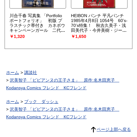
川合千春 写真集 「Portfolio
HEIBON パンチ 平凡パンチ
ポートフォリオ」 初版 プ
1985年4月8日 1054号 60’s-
ラスチック帯付き カネボウ
70’s特集！ 秋吉久美子・浅
キャンペーンガール 二代目
田美代子・今井美樹・ジーナ
鉄骨娘
ナナ・富田靖子・井上あん
￥1,320
￥1,650
り・60’sオナペット名鑑・ミ
ック ジャガー・東京ボンバ
ーズ・ハレンチ学園 他
ホーム
講談社
沢美智子 「ビビアンヌの王子さま」 原作:名木田恵子
Kodansya Comics フレンド KCフレンド
ホーム
ブック ダッシュ
沢美智子 「ビビアンヌの王子さま」 原作:名木田恵子
Kodansya Comics フレンド KCフレンド
ページ上部へ戻る