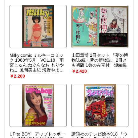
ャル10
Milky comic ミルキーコミッ
山田章博 2冊セット 「夢の博
ク 1988年5月 VOL.18 雨
物誌/続・夢の博物誌」2冊と
宮じゅん ねぐらなお もりや
も初版 1巻のみ帯付 短編集
ねこ 風間美由紀 海野やよい
￥2,420
そら三鷹 KEN川崎 すずや那
￥2,200
智
UP to BOY アップトゥボー
講談社のテレビ絵本918 「ウ