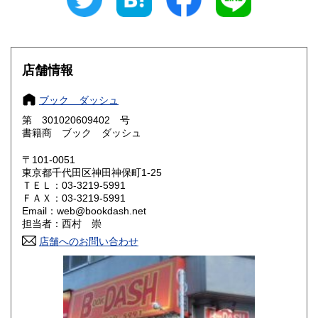
愛知県
三重県
600円
600円
滋賀県
京都府
600円
600円
店舗情報
大阪府
兵庫県
600円
600円
ブック ダッシュ
奈良県
和歌山県
600円
600円
第 301020609402 号
書籍商 ブック ダッシュ
鳥取県
島根県
600円
600円
〒101-0051
岡山県
広島県
600円
600円
東京都千代田区神田神保町1-25
ＴＥＬ：03-3219-5991
ＦＡＸ：03-3219-5991
山口県
徳島県
600円
600円
Email：web@bookdash.net
担当者：西村 崇
香川県
愛媛県
600円
600円
店舗へのお問い合わせ
高知県
福岡県
600円
600円
佐賀県
長崎県
600円
600円