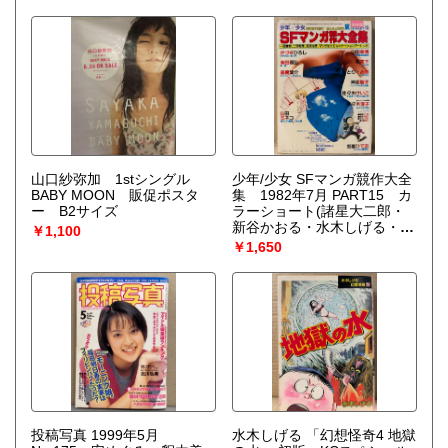
山口紗弥加 1stシングル
少年/少女 SFマンガ競作大全
BABY MOON 販促ポスタ
集 1982年7月 PART15 カ
ー B2サイズ
ラーショート(諸星大二郎・
新谷かおる・水木しげる・水
￥1,100
野英子)・吾妻ひでお・山田
￥1,650
章博・とり みき・高橋葉
介・山田ミネコ・かづさひろ
し・柴田昌弘・堀泉下・神坂
智子・佐々木けいこ・佐々木
淳子 他
投稿写真 1999年5月
水木しげる 「幻想怪奇4 地獄