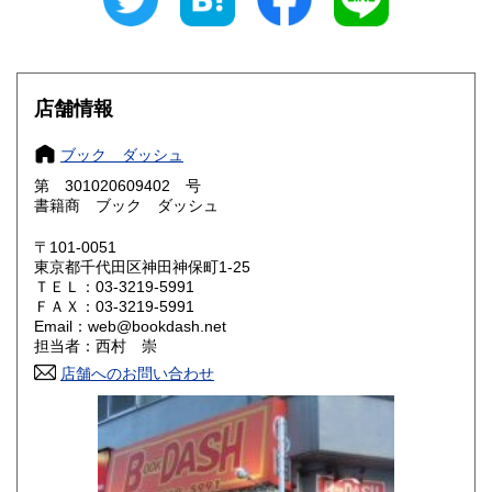
愛知県
三重県
600円
600円
滋賀県
京都府
600円
600円
店舗情報
大阪府
兵庫県
600円
600円
ブック ダッシュ
奈良県
和歌山県
600円
600円
第 301020609402 号
書籍商 ブック ダッシュ
鳥取県
島根県
600円
600円
〒101-0051
岡山県
広島県
600円
600円
東京都千代田区神田神保町1-25
ＴＥＬ：03-3219-5991
ＦＡＸ：03-3219-5991
山口県
徳島県
600円
600円
Email：web@bookdash.net
担当者：西村 崇
香川県
愛媛県
600円
600円
店舗へのお問い合わせ
高知県
福岡県
600円
600円
佐賀県
長崎県
600円
600円