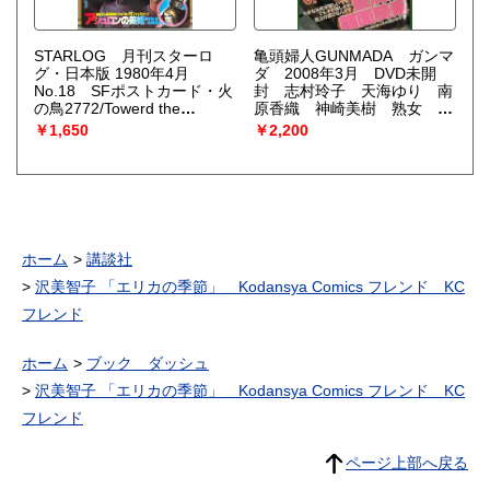
STARLOG 月刊スターロ
亀頭婦人GUNMADA ガンマ
グ・日本版 1980年4月
ダ 2008年3月 DVD未開
No.18 SFポストカード・火
封 志村玲子 天海ゆり 南
の鳥2772/Towerd the
原香織 神崎美樹 熟女 人
terra/1941 ピンナップ付き。
妻 顔面騎乗
￥1,650
￥2,200
特集：SF High Trip Tour 幻想
冒険世界地図・アシュロンの
美姫 など
ホーム
講談社
沢美智子 「エリカの季節」 Kodansya Comics フレンド KC
フレンド
ホーム
ブック ダッシュ
沢美智子 「エリカの季節」 Kodansya Comics フレンド KC
フレンド
ページ上部へ戻る