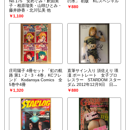
No.175 安めぐみ・釈由美
の水」 初版 KCスペシャル
子・相原瑠美・山咲ひとみ・
￥880
藤井静香・北川弘美 他
￥1,100
庄司陽子 4冊セット 「虹の航
直筆サイン入り 須佐えり 瑛
路 第1・2・3・4巻」KCフレ
凜 ポートレート 女子プロ
ンド Kodansya Comics 全
レスラー STARDOM スター
5巻中4冊
ダム 2012年12月9日 日付
入り
￥1,320
￥880