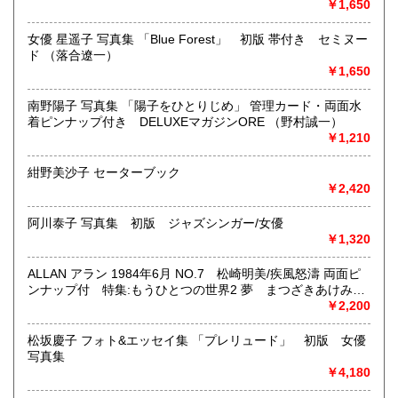
￥1,650
東京近郊出張買取していますのでお気軽にご相談ください。
女優 星遥子 写真集 「Blue Forest」 初版 帯付き セミヌー
沿線名：地下鉄(三田線、新宿線、半蔵門線) JR(中央・総武
ド （落合遼一）
線)
￥1,650
最寄駅：神保町駅 御茶ノ水駅
営業時間：12:00-20:00
南野陽子 写真集 「陽子をひとりじめ」 管理カード・両面水
定休日：なし 年末は30日午後5時に閉店、年始は3日正午よ
着ピンナップ付き DELUXEマガジンORE （野村誠一）
り開店します
￥1,210
書籍の買取について
紺野美沙子 セーターブック
￥2,420
メール web@bookdash.net または専用ページでお問い合
わせください。
お電話 03-3219-5991でも受け付けております。
阿川泰子 写真集 初版 ジャズシンガー/女優
￥1,320
お取引内容は、ご依頼されたあとの返信メールに、さらに詳
しく説明した文章をお付けしております。ご安心ください。
ALLAN アラン 1984年6月 NO.7 松崎明美/疾風怒濤 両面ピ
ンナップ付 特集:もうひとつの世界2 夢 まつざきあけみ・
木村べん 他 少女のための耽美派マガジン 隔月刊 耽美系
￥2,200
取り扱い分野
趣味、サブカルチャー、古書一般（その他）
松坂慶子 フォト&エッセイ集 「プレリュード」 初版 女優
女優・アイドル・グラビア・アダルトや映画・マンガ等
写真集
￥4,180