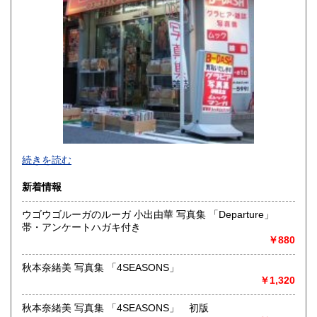
熊本県
大分県
600円
600円
宮崎県
鹿児島県
600円
600円
沖縄県
600円
新旧女優・アイドルのグラビア、なつかしの本
続きを読む
映画・特撮、ゲーム・アニメ古漫画などの趣味本は当店にお
まかせください。
新着情報
お取り扱いは、趣味のものすべてにわたります。
ウゴウゴルーガのルーガ 小出由華 写真集 「Departure」
グラビアアイドル雑誌(キャンディーズなどの昔の女優・アイ
帯・アンケートハガキ付き
ドルも歓迎)
￥880
写真集・イメージビデオ(DVD)、雑誌(成人問わず)
古マンガ・アニメロマンアルバム系、イラスト集、
美少女ゲーム、プレミアゲーム、攻略本・設定資料集
秋本奈緒美 写真集 「4SEASONS」
映画パンフレット、プレミアトイ、音楽
￥1,320
CD・ビデオ・DVD・LD
秋本奈緒美 写真集 「4SEASONS」 初版
どんなジャンルでも買取することができます。