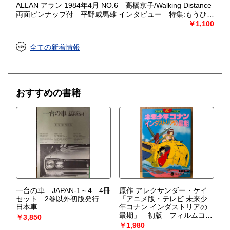
ALLAN アラン 1984年4月 NO.6 高橋京子/Walking Distance
両面ピンナップ付 平野威馬雄 インタビュー 特集:もうひと
つの世界 精神について 山田章博・まつざきあけみ・木村べ
￥1,100
ん 他 少女のための耽美派マガジン 隔月刊 耽美系
全ての新着情報
おすすめの書籍
一台の車 JAPAN-1～4 4冊
原作 アレクサンダー・ケイ
セット 2巻以外初版発行
「アニメ版・テレビ 未来少
日本車
年コナン インダストリアの
最期」 初版 フィルムコミ
￥3,850
ック オールカラー
￥1,980