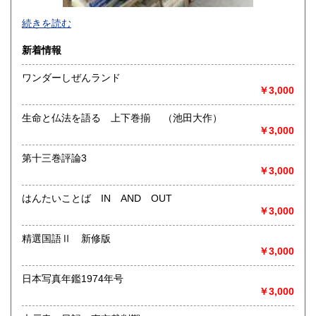
-
続きを読む
沿線名：-
新着情報
最寄駅：-
営業時間：-
ワンダーしぜんランド
定休日：-
￥3,000
書籍の買取について
生命と仏法を語る 上下巻揃 （池田大作）
-
￥3,000
第十三巻評論3
取り扱い分野
￥3,000
総記、哲学宗教、歴史、社会科学、自然科学、美術工芸、国
語国文、外国文学、古典籍、近代文献、趣味、外国書、サブ
はんたいことば IN AND OUT
カルチャー、古書一般（その他）
￥3,000
書籍全般
精選国語Ⅱ 新修版
￥3,000
日本写真年鑑1974年号
￥3,000