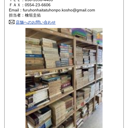
800円
800円
ＦＡＸ：0554-23-6606
Email：furuhonhaitatuhonpo.kosho@gmail.com
香川県
愛媛県
800円
800円
担当者：檜垣圭佑
店舗へのお問い合わせ
高知県
福岡県
800円
800円
佐賀県
長崎県
800円
800円
熊本県
大分県
800円
800円
宮崎県
鹿児島県
800円
800円
沖縄県
1,500円