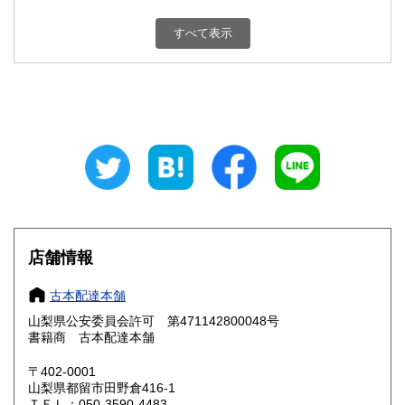
新潟県
富山県
800円
800円
すべて表示
石川県
福井県
800円
800円
山梨県
長野県
800円
800円
岐阜県
静岡県
800円
800円
愛知県
三重県
800円
800円
滋賀県
京都府
800円
800円
大阪府
兵庫県
800円
800円
店舗情報
奈良県
和歌山県
800円
800円
古本配達本舗
山梨県公安委員会許可 第471142800048号
鳥取県
島根県
800円
800円
書籍商 古本配達本舗
岡山県
広島県
800円
800円
〒402-0001
山梨県都留市田野倉416-1
ＴＥＬ：050-3590-4483
山口県
徳島県