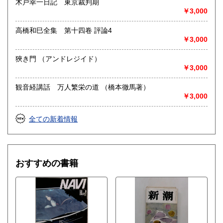
木戸幸一日記 東京裁判期
￥3,000
高橋和巳全集 第十四卷 評論4
￥3,000
狹き門 （アンドレジイド）
￥3,000
観音経講話 万人繁栄の道 （橋本徹馬著）
￥3,000
全ての新着情報
おすすめの書籍