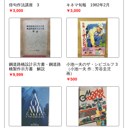
宅配買取送付先
俳句作法講座 3
キネマ旬報 1982年2月
----------------------------------------
￥3,000
￥3,000
501-0224
岐阜県瑞穂市稲里197-1
古本倶楽部 宅配買取受付係
058-322-2366
----------------------------------------
取り扱い分野
-
オールジャンル、戦前紙モノ、古典籍
鋼道路橋設計示方書・鋼道路
小池一夫のザ・シビゴルフ 3
橋製作示方書 解説
（小池一夫 作 ; 芳谷圭児
画）
￥9,999
￥500