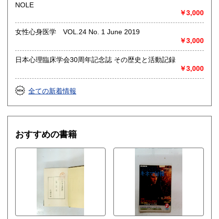
◎出張買取◎
NOLE
○出張費無料
￥3,000
○出張買取は通常、東海圏のみ
女性心身医学 VOL.24 No. 1 June 2019
※お売り頂ける本の量や質が見込める場合は関東〜近畿エリ
￥3,000
ア要相談
例
日本心理臨床学会30周年記念誌 その歴史と活動記録
【1000冊以上の専門書やマニア書籍がある】
￥3,000
【大学の研究室の整理】
【遺品整理で古い紙モノや道具など価値の有無が分からない
ものがある】
全ての新着情報
【神社仏閣、蔵の整理、中国古典籍など査定にかなりの専門
知識を要する】
場合などお気軽にご相談ください。
-------------------------------------------
おすすめの書籍
買取専用ダイヤル
050-3698-2626
-------------------------------------------
◎宅配買取◎
○30点より宅配送料無料
○梱包用ダンボールの無料送付可能
○買取金額の概算が知りたい方は、事前査定のサービスもぜひ
ご活用下さい。