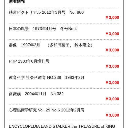
新着情報
術・アート・建築・書道・理工学・東洋医学・ビジネス書・
武道・山岳・オカルト・幻想文学・サブカルチャー・70年
鉄道ピクトリアル 2012年3月号 No. 860
代、80年代アイドル・アニメ・漫画・雑誌・アダルト・マニ
￥3,000
ア】などオールジャンルを専門スタッフが高額査定
◎メディア商品【ジャズ・ロック・クラシック・映画・アニ
日本の風景 1973年4月号 冬号No.4
メ・ゲーム・声優・アイドル・ビジネス・アダルト・車・バ
￥3,000
イク・鉄道・レトロ系】などのCD、DVD、Blu-ray、LP、
EP、カセット、ポスター、おもちゃ、グッズ、パンフレット
群像 1997年2月 （多和田葉子、 鈴木隆之）
などマニアックなものを中心に高価買取
￥3,000
◎その他【骨董品・美術品・仏教美術・中国美術・切手・エ
PHP 1983年6月増刊号
ンタイア・和本・漢籍・戦争㊙︎資料・書道具・茶道具・戦前
￥3,000
絵はがき・鳥瞰図・古地図・浮世絵・軸・拓本・印譜・エロ
グロ】など古いものの中には希少価値の高いものも多数ござ
教育科学 社会科教育 NO.239 1983年2月
いますので価値がないと処分される前に是非 ｢古本倶楽部｣ま
￥3,000
で、お問い合わせ下さい
薔薇族 2004年11月 No.382
沿線名：-
￥3,000
最寄駅：-
営業時間：-
定休日：-
心理臨床学研究 Vol. 29 No.6 2012年2月号
￥3,000
書籍の買取について
ENCYCLOPEDIA LAND STALKER the TREASURE of KING