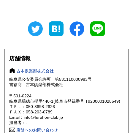
山梨県
長野県
800円
800円
岐阜県
静岡県
800円
800円
愛知県
三重県
800円
800円
滋賀県
京都府
800円
800円
大阪府
兵庫県
800円
800円
店舗情報
奈良県
和歌山県
800円
800円
古本倶楽部株式会社
岐阜県公安委員会許可 第531110000983号
鳥取県
島根県
800円
800円
書籍商 古本倶楽部株式会社
岡山県
広島県
800円
800円
〒501-0224
岐阜県瑞穂市稲里440-1(岐阜市登録番号 T9200001028549)
ＴＥＬ：050-3698-2626
山口県
徳島県
800円
800円
ＦＡＸ：058-203-0789
Email：info@furuhon-club.jp
香川県
愛媛県
800円
800円
担当者：-
店舗へのお問い合わせ
高知県
福岡県