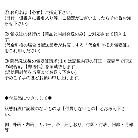
① お宛名は【必ず】ご指定下さい。
(日付・但書きに書名入り等、ご指定がございましたらその旨お知
らせ下さい)
② 領収証の発行は【商品と同封発送のみ】ご対応させて頂きま
す。
(代金引換の場合は配送業者がお渡しする「代金引き換え領収証」
をご利用ください)
③ 商品発送後の領収証請求(または記載内容の訂正・変更等で再送
の場合)は【郵送代】を頂戴致します。
(返信用封筒を当店までお送り下さい)
予めご了承のほどお願い申し上げます。
◆付属品につきまして◆
状態解説に記載のないものは【付属しないもの】とお考え下さ
い。
例 : 外函・内函、カバー、帯、紐しおり、付図・付表、附録・月報
等