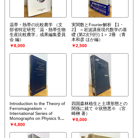
温帯・熱帯の比較農学
（文
実関数とFourier解析 【1・
部省特定研究「温・熱帯生物
2】 ＜岩波講座現代数学の基
生産比較農学」成果編集委員
礎 (第2次刊行) 1＞ 2冊
（青
会 編）
本和彦 ほか編）
￥8,000
￥2,500
Introduction to the Theory of
四国森林植生と土壌形態との
Ferromagnetism ＜
関係に就て ※状態悪※
（宮
International Series of
崎榊 著）
Monographs on Physics 93
￥8,000
＞
（Amikam Aharoni）
￥4,800