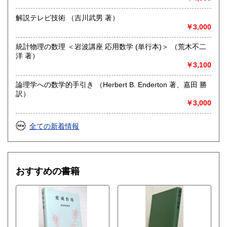
【地球科学(地質・鉱物)・天文学・動物学・植物学・その他
自然科学】
解説テレビ技術 （吉川武男 著）
￥3,000
統計物理の数理 ＜岩波講座 応用数学 (単行本)＞ （荒木不二
洋 著）
￥3,100
論理学への数学的手引き （Herbert B. Enderton 著、嘉田 勝
訳）
￥3,000
全ての新着情報
おすすめの書籍