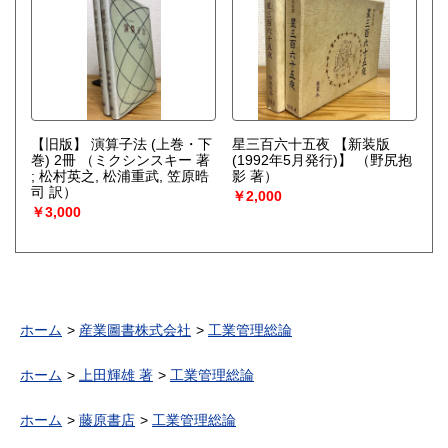
【旧版】 演算子法 (上巻・下
星三百六十五夜 【新装版
巻) 2冊
（ミクシンスキー 著
(1992年5月発行)】
（野尻抱
; 松村英之, 松浦重武, 笠原晧
影 著）
司 訳）
￥2,000
￥3,000
ホーム
産業圖書株式会社
工業管理総論
ホーム
上田輝雄 著
工業管理総論
ホーム
藤原書店
工業管理総論