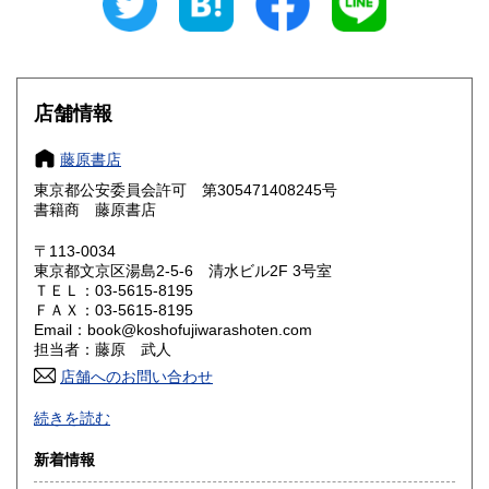
愛知県
三重県
300円
300円
滋賀県
京都府
300円
300円
大阪府
兵庫県
300円
300円
店舗情報
奈良県
和歌山県
300円
300円
藤原書店
東京都公安委員会許可 第305471408245号
鳥取県
島根県
300円
300円
書籍商 藤原書店
岡山県
広島県
300円
300円
〒113-0034
東京都文京区湯島2-5-6 清水ビル2F 3号室
ＴＥＬ：03-5615-8195
山口県
徳島県
300円
300円
ＦＡＸ：03-5615-8195
Email：book@koshofujiwarashoten.com
香川県
愛媛県
300円
300円
担当者：藤原 武人
店舗へのお問い合わせ
高知県
福岡県
300円
300円
【通信販売専門 (ご来店不可)】 の古書店です。
続きを読む
※大変申し訳ございませんが、店頭での販売は行っておりま
佐賀県
長崎県
300円
300円
せん。
新着情報
熊本県
大分県
300円
300円