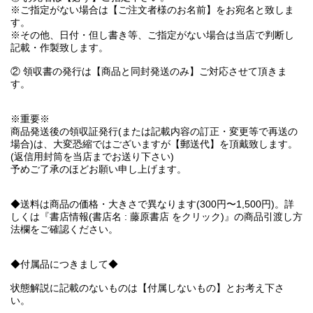
※ご指定がない場合は【ご注文者様のお名前】をお宛名と致しま
す。
※その他、日付・但し書き等、ご指定がない場合は当店で判断し
記載・作製致します。
② 領収書の発行は【商品と同封発送のみ】ご対応させて頂きま
す。
※重要※
商品発送後の領収証発行(または記載内容の訂正・変更等で再送の
場合)は、大変恐縮ではございますが【郵送代】を頂戴致します。
(返信用封筒を当店までお送り下さい)
予めご了承のほどお願い申し上げます。
◆送料は商品の価格・大きさで異なります(300円〜1,500円)。詳
しくは『書店情報(書店名 : 藤原書店 をクリック)』の商品引渡し方
法欄をご確認ください。
◆付属品につきまして◆
状態解説に記載のないものは【付属しないもの】とお考え下さ
い。