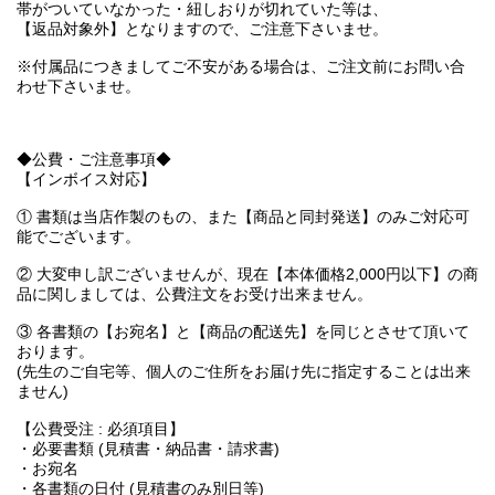
帯がついていなかった・紐しおりが切れていた等は、
【返品対象外】となりますので、ご注意下さいませ。
※付属品につきましてご不安がある場合は、ご注文前にお問い合
わせ下さいませ。
◆公費・ご注意事項◆
【インボイス対応】
① 書類は当店作製のもの、また【商品と同封発送】のみご対応可
能でございます。
② 大変申し訳ございませんが、現在【本体価格2,000円以下】の商
品に関しましては、公費注文をお受け出来ません。
③ 各書類の【お宛名】と【商品の配送先】を同じとさせて頂いて
おります。
(先生のご自宅等、個人のご住所をお届け先に指定することは出来
ません)
【公費受注 : 必須項目】
・必要書類 (見積書・納品書・請求書)
・お宛名
・各書類の日付 (見積書のみ別日等)