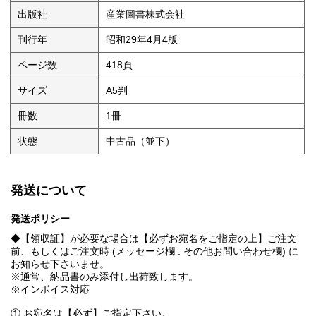
出版社
産業圖書株式会社
刊行年
昭和29年4月4版
ページ数
418頁
サイズ
A5判
冊数
1冊
状態
中古品（並下）
発送について
発送ポリシー
◆【領収証】が必要な場合は【必ずお宛名をご指定の上】ご注文
前、もしくはご注文時 (メッセージ欄 : その他お問い合わせ欄) に
お知らせ下さいませ。
※通常、納品書のみ添付し出荷致します。
※インボイス対応
① お宛名は【必ず】ご指定下さい。