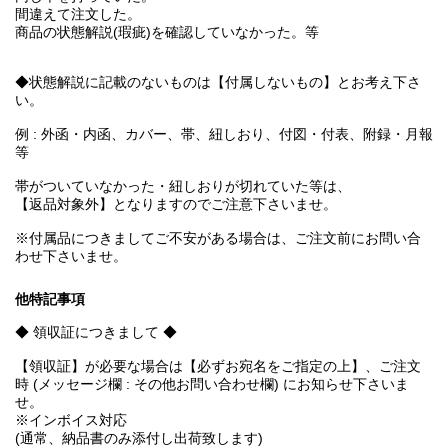
間違えて注文した。
商品の状態解説(瑕疵)を確認していなかった。等
◆状態解説に記載のないものは【付属しないもの】とお考え下さ
い。
例 : 外函・内函、カバー、帯、紐しおり、付図・付表、附録・月報
等
帯がついていなかった・紐しおりが切れていた等は、
【返品対象外】となりますのでご注意下さいませ。
※付属品につきましてご不安がある場合は、ご注文前にお問い合
わせ下さいませ。
他特記事項
◆ 領収証につきまして ◆
【領収証】が必要な場合は【必ずお宛名をご指定の上】、ご注文
時 (メッセージ欄 : その他お問い合わせ欄) にお知らせ下さいま
せ。
※インボイス対応
(通常、納品書のみ添付し出荷致します)