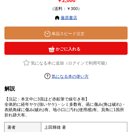
￥2,000
（送料：￥300）
藤原書店
単品スピード注文
かごに入れる
気になる本に追加（ログインで利用可能）
気になる本の使い方
解説
【注記：本文中に3頁ほど赤鉛筆で線引き有】
全体的に経年ヤケ(強いヤケ)・シミ多数有。函に傷み(角は破れ)・
表紙角縁に傷み(破れ)有。地小口に汚れ(使用感)有。頁角に1箇所
折れ跡大有。
著者
上田輝雄 著