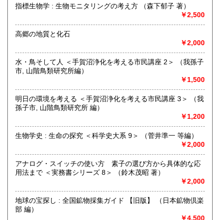
書籍の状態等、ご不明な点・気になる所がございましたら、
指標生物学 : 生物モニタリングの考え方 （森下郁子 著）
Eメール・電話でお気軽にお問い合わせ下さいませ。
￥2,500
宮崎県
鹿児島県
300円
300円
メールアドレス【book@koshofujiwarashoten.com】
高郷の地質と化石
沖縄県
300円
※販売書籍につきまして【お電話でのお問い合わせ】は、現
￥2,000
品在庫を確認するためお時間を頂戴いたします。
(お電話折返しでのご対応となります)
水・鳥そして人 ＜手賀沼浄化を考える市民講座 2＞ （我孫子
市, 山階鳥類研究所編）
沿線名：JR中央線・総武線・東京メトロ丸ノ内線
￥1,500
最寄駅：御茶ノ水駅・本郷三丁目駅
営業時間：【事務所営業・通信販売専門 (ご来店不可)】
明日の環境を考える ＜手賀沼浄化を考える市民講座 3＞ （我
9:00〜17:00 ※買取・仕入れ等で不在の場合がございます
孫子市, 山階鳥類研究所 編）
定休日：水曜日・日曜日・年末年始
￥1,200
書籍の買取について
生物学史 : 生命の探究 ＜科学史大系 9＞ （菅井準一 等編）
￥2,000
自然科学等の学術書・専門書・その他資料買取り致します。
電話・FAX・メール等でお気軽にご相談下さいませ。
アナログ・スイッチの使い方 素子の選び方から具体的な応
出張買取・配送料着払い(当店の支払い)で送って頂くことも
用法まで ＜実務書シリーズ 8＞ （鈴木茂昭 著）
可能でございます。
￥2,000
※お送り頂く場合は必ず事前にご連絡下さいませ。
地球の宝探し : 全国鉱物採集ガイド 【旧版】 （日本鉱物倶楽
取り扱い分野
部 編）
自然科学、外国書、古書一般（その他）
￥4,500