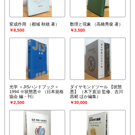
変成作用
（都城 秋穂 著）
数理と現象
（高橋秀俊 著）
￥8,500
￥3,500
光学 ＜JISハンドブック＞
ダイヤモンドツール 【状態
1994 ※状態悪※
（日本規格
悪】
（木下直治 監修、吉川
協会 編・刊）
昌範 ほか編集）
￥2,500
￥30,000