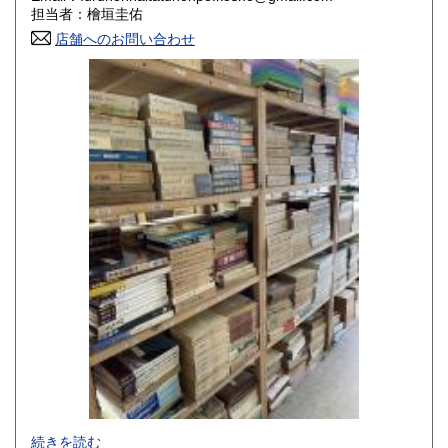
香川県
愛媛県
800円
800円
担当者：檜垣圭佑
店舗へのお問い合わせ
高知県
福岡県
800円
800円
佐賀県
長崎県
800円
800円
熊本県
大分県
800円
800円
宮崎県
鹿児島県
800円
800円
沖縄県
1,500円
-
続きを読む