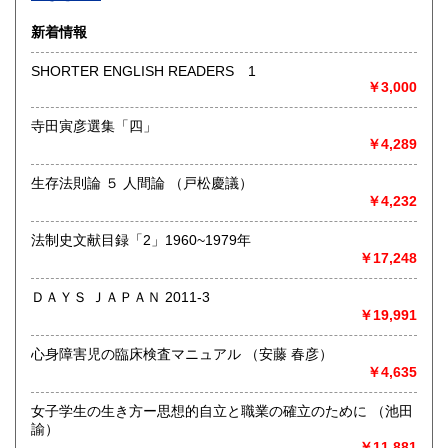
沿線名：-
新着情報
最寄駅：-
営業時間：-
SHORTER ENGLISH READERS 1
定休日：-
￥3,000
書籍の買取について
寺田寅彦選集「四」
￥4,289
-
生存法則論 ５ 人間論 （戸松慶議）
取り扱い分野
￥4,232
総記、哲学宗教、歴史、社会科学、自然科学、美術工芸、国
語国文、外国文学、古典籍、近代文献、趣味、外国書、サブ
法制史文献目録「2」1960~1979年
カルチャー、古書一般（その他）
￥17,248
書籍全般
ＤＡＹＳ ＪＡＰＡＮ 2011-3
￥19,991
心身障害児の臨床検査マニュアル （安藤 春彦）
￥4,635
女子学生の生き方ー思想的自立と職業の確立のために （池田
諭）
￥11,881