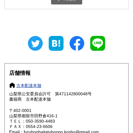
石川県
福井県
800円
800円
山梨県
長野県
800円
800円
岐阜県
静岡県
800円
800円
愛知県
三重県
800円
800円
滋賀県
京都府
800円
800円
大阪府
兵庫県
800円
800円
店舗情報
奈良県
和歌山県
800円
800円
古本配達本舗
山梨県公安委員会許可 第471142800048号
鳥取県
島根県
800円
800円
書籍商 古本配達本舗
岡山県
広島県
800円
800円
〒402-0001
山梨県都留市田野倉416-1
ＴＥＬ：050-3590-4483
山口県
徳島県
800円
800円
ＦＡＸ：0554-23-6606
Email：furuhonhaitatuhonpo.kosho@gmail.com