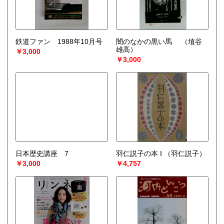
鉄道ファン 1988年10月号
闇のなかの黒い馬
（埴谷
雄高）
￥3,000
￥3,000
日本歴史講座 7
羽仁説子の本 I
（羽仁説子）
￥3,000
￥4,757