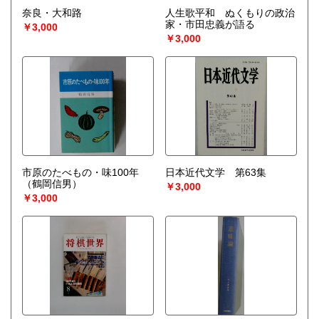
奈良・大和路
人生歌平和 ぬくもりの政治
家・市田忠義が語る
￥3,000
￥3,000
市原のたべもの・味100年
日本近代文学 第63集
（鶴岡信男）
￥3,000
￥3,000