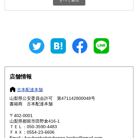
すべて表示
石川県
福井県
800円
800円
山梨県
長野県
800円
800円
岐阜県
静岡県
800円
800円
愛知県
三重県
800円
800円
滋賀県
京都府
800円
800円
大阪府
兵庫県
800円
800円
店舗情報
奈良県
和歌山県
800円
800円
古本配達本舗
山梨県公安委員会許可 第471142800048号
鳥取県
島根県
800円
800円
書籍商 古本配達本舗
岡山県
広島県
800円
800円
〒402-0001
山梨県都留市田野倉416-1
ＴＥＬ：050-3590-4483
山口県
徳島県
800円
800円
ＦＡＸ：0554-23-6606
Email：furuhonhaitatuhonpo.kosho@gmail.com