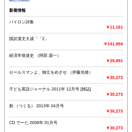
沿線名：-
新着情報
最寄駅：-
営業時間：-
バイロン詩集
定休日：-
￥11,161
書籍の買取について
国訳漢文大成「「2」
-
￥141,994
経済学発達史 （阿部 源一）
取り扱い分野
￥29,891
総記、哲学宗教、歴史、社会科学、自然科学、美術工芸、国
語国文、外国文学、古典籍、近代文献、趣味、外国書、サブ
セールスマンよ、独立をめざせ （伊藤光雄）
カルチャー、古書一般（その他）
￥30,273
書籍全般
子ども英語ジャーナル 2011年 12月号 [雑誌]
￥30,273
創 （つくる） 2013年 04月号
￥30,273
CD でーた 2008年 01月号
￥30,273