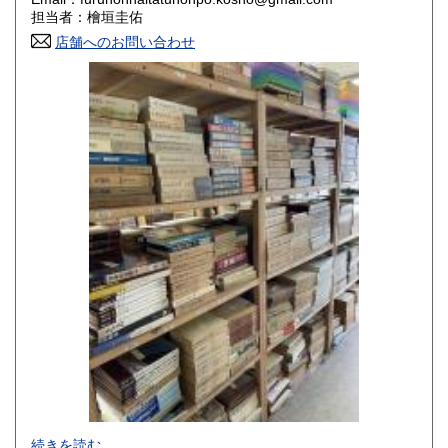
香川県
愛媛県
800円
800円
担当者：檜垣圭佑
店舗へのお問い合わせ
高知県
福岡県
800円
800円
佐賀県
長崎県
800円
800円
熊本県
大分県
800円
800円
宮崎県
鹿児島県
800円
800円
沖縄県
1,500円
-
続きを読む