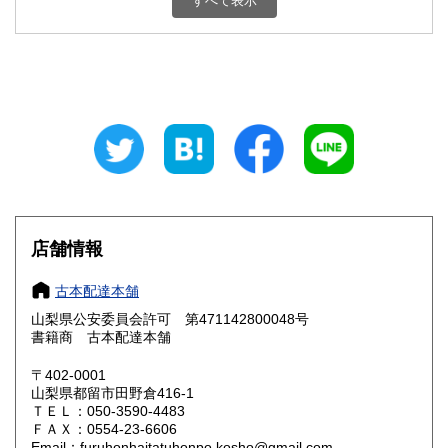
すべて表示
石川県
福井県
800円
800円
山梨県
長野県
800円
800円
岐阜県
静岡県
800円
800円
愛知県
三重県
800円
800円
滋賀県
京都府
800円
800円
大阪府
兵庫県
800円
800円
店舗情報
奈良県
和歌山県
800円
800円
古本配達本舗
山梨県公安委員会許可 第471142800048号
鳥取県
島根県
800円
800円
書籍商 古本配達本舗
岡山県
広島県
800円
800円
〒402-0001
山梨県都留市田野倉416-1
ＴＥＬ：050-3590-4483
山口県
徳島県
800円
800円
ＦＡＸ：0554-23-6606
Email：furuhonhaitatuhonpo.kosho@gmail.com