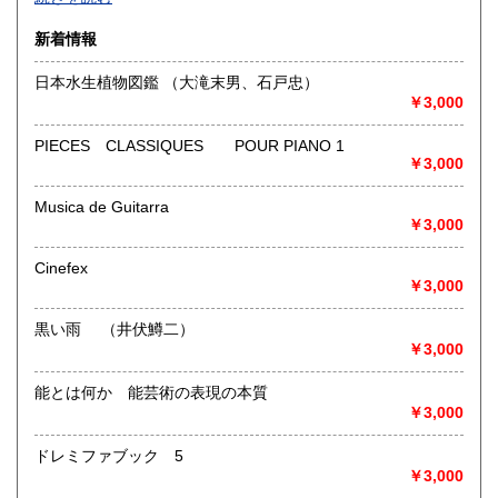
沿線名：-
新着情報
最寄駅：-
営業時間：-
日本水生植物図鑑 （大滝末男、石戸忠）
定休日：-
￥3,000
書籍の買取について
PIECES CLASSIQUES POUR PIANO 1
￥3,000
-
Musica de Guitarra
取り扱い分野
￥3,000
総記、哲学宗教、歴史、社会科学、自然科学、美術工芸、国
語国文、外国文学、古典籍、近代文献、趣味、外国書、サブ
Cinefex
カルチャー、古書一般（その他）
￥3,000
書籍全般
黒い雨 （井伏鱒二）
￥3,000
能とは何か 能芸術の表現の本質
￥3,000
ドレミファブック 5
￥3,000