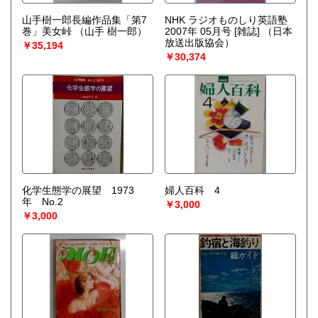
山手樹一郎長編作品集「第7
NHK ラジオものしり英語塾
巻」美女峠
（山手 樹一郎）
2007年 05月号 [雑誌]
（日本
放送出版協会）
￥35,194
￥30,374
化学生態学の展望 1973
婦人百科 4
年 No.2
￥3,000
￥3,000