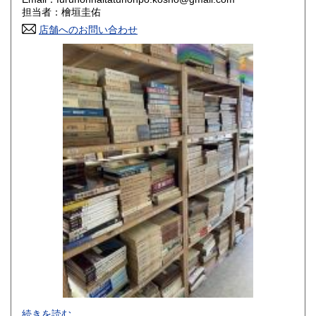
香川県
愛媛県
800円
800円
担当者：檜垣圭佑
店舗へのお問い合わせ
高知県
福岡県
800円
800円
佐賀県
長崎県
800円
800円
熊本県
大分県
800円
800円
宮崎県
鹿児島県
800円
800円
沖縄県
1,500円
-
続きを読む