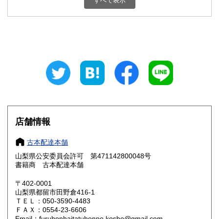
すべて表示
石川県
福井県
800円
800円
山梨県
長野県
800円
800円
岐阜県
静岡県
800円
800円
愛知県
三重県
800円
800円
滋賀県
京都府
800円
800円
大阪府
兵庫県
800円
800円
店舗情報
奈良県
和歌山県
800円
800円
古本配達本舗
山梨県公安委員会許可 第471142800048号
鳥取県
島根県
800円
800円
書籍商 古本配達本舗
岡山県
広島県
800円
800円
〒402-0001
山梨県都留市田野倉416-1
ＴＥＬ：050-3590-4483
山口県
徳島県
800円
800円
ＦＡＸ：0554-23-6606
Email：furuhonhaitatuhonpo.kosho@gmail.com