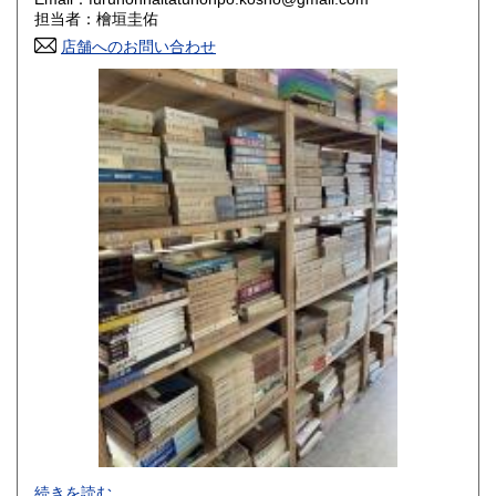
香川県
愛媛県
800円
800円
担当者：檜垣圭佑
店舗へのお問い合わせ
高知県
福岡県
800円
800円
佐賀県
長崎県
800円
800円
熊本県
大分県
800円
800円
宮崎県
鹿児島県
800円
800円
沖縄県
1,500円
-
続きを読む