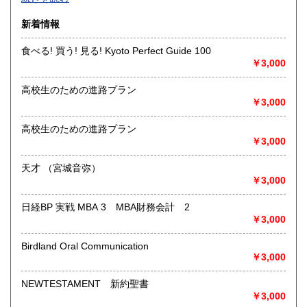
沿線名：-
新着情報
最寄駅：-
営業時間：-
食べる! 買う! 見る! Kyoto Perfect Guide 100
定休日：-
￥3,000
書籍の買取について
高校生のための進路プラン
-
￥3,000
高校生のための進路プラン
取り扱い分野
￥3,000
総記、哲学宗教、歴史、社会科学、自然科学、美術工芸、国
語国文、外国文学、古典籍、近代文献、趣味、外国書、サブ
天才 （宮城音弥）
カルチャー、古書一般（その他）
￥3,000
書籍全般
日経BP 実戦 MBA 3 MBA財務会計 2
￥3,000
Birdland Oral Communication
￥3,000
NEWTESTAMENT 新約聖書
￥3,000