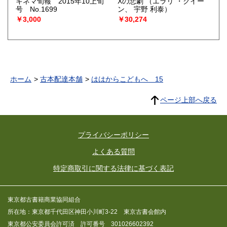
キネマ旬報 2015年10上旬
Xの悲劇
（エラリ ・クイー
号 No.1699
ン、 宇野 利泰）
￥3,000
￥30,274
ホーム
古本配達本舗
ははからこどもへ 15
ページ上部へ戻る
プライバシーポリシー
よくある質問
特定商取引に関する法律に基づく表記
東京都古書籍商業協同組合
所在地：東京都千代田区神田小川町3-22 東京古書会館内
東京都公安委員会許可済 許可番号 301026602392