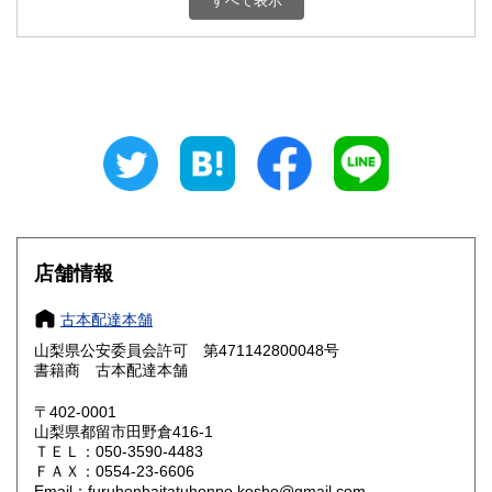
すべて表示
石川県
福井県
800円
800円
山梨県
長野県
800円
800円
岐阜県
静岡県
800円
800円
愛知県
三重県
800円
800円
滋賀県
京都府
800円
800円
大阪府
兵庫県
800円
800円
店舗情報
奈良県
和歌山県
800円
800円
古本配達本舗
山梨県公安委員会許可 第471142800048号
鳥取県
島根県
800円
800円
書籍商 古本配達本舗
岡山県
広島県
800円
800円
〒402-0001
山梨県都留市田野倉416-1
ＴＥＬ：050-3590-4483
山口県
徳島県
800円
800円
ＦＡＸ：0554-23-6606
Email：furuhonhaitatuhonpo.kosho@gmail.com