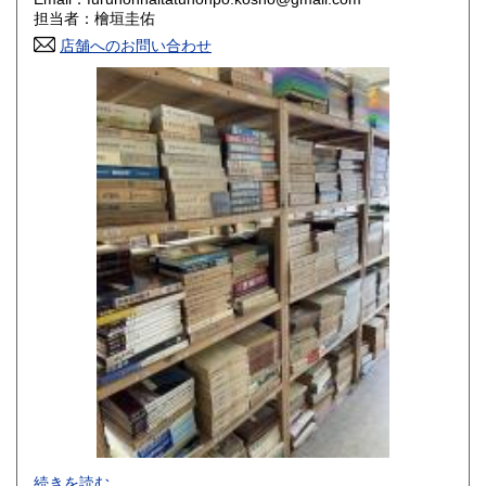
香川県
愛媛県
800円
800円
担当者：檜垣圭佑
店舗へのお問い合わせ
高知県
福岡県
800円
800円
佐賀県
長崎県
800円
800円
熊本県
大分県
800円
800円
宮崎県
鹿児島県
800円
800円
沖縄県
1,500円
-
続きを読む