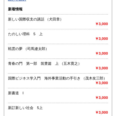
沿線名：-
新着情報
最寄駅：-
営業時間：-
新しい国際収支の講話 （犬田章）
定休日：-
￥3,000
書籍の買取について
たのしい理科 5 上
-
￥3,000
戦雲の夢 （司馬遼太郎）
取り扱い分野
￥3,000
総記、哲学宗教、歴史、社会科学、自然科学、美術工芸、国
語国文、外国文学、古典籍、近代文献、趣味、外国書、サブ
青春の門 第一部 筑豊篇 上 （五木寛之）
カルチャー、古書一般（その他）
￥3,000
書籍全般
国際ビジネス学入門 海外事業活動の手引き （茂木友三郎）
￥3,000
新書道 I
￥3,000
新訂新しい社会 5上
￥3,000