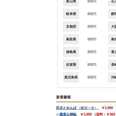
富山県
800円
石
岐阜県
800円
静
京都府
800円
大
鳥取県
800円
島
徳島県
800円
香
佐賀県
800円
長
鹿児島県
800円
沖
新着書籍
氏古とおんば
（飯原一夫）
￥3,000
一風堂心得帖
￥3,000 （送料：￥36