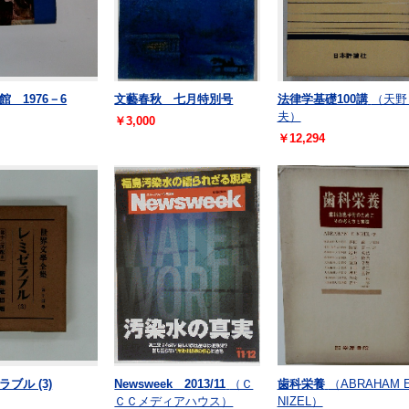
 1976－6
文藝春秋 七月特別号
法律学基礎100講
（天野
夫）
￥3,000
￥12,294
ブル (3)
Newsweek 2013/11
（Ｃ
歯科栄養
（ABRAHAM E
ＣＣメディアハウス）
NIZEL）