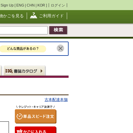
Sign Up [
ENG
|
CHN
|
KOR
]
ログイン
物かごを見る
ご利用ガイド
古本配達本舗