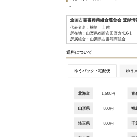
-
全国古書書籍商組合連合会 登録情
代表者名：檜垣 圭佑
所在地：山梨県都留市田野倉416-1
所属組合：山梨県古書籍商組合
送料について
ゆうパック・宅配便
ゆう
北海道
1,500円
青
山形県
800円
福
埼玉県
800円
千