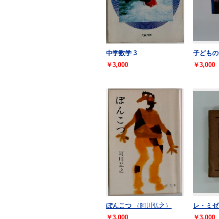
中学数学 3
子どもの館
￥3,000
￥3,000
ぽんこつ
（阿川弘之）
レ・ミゼラ
￥3,000
￥3,000