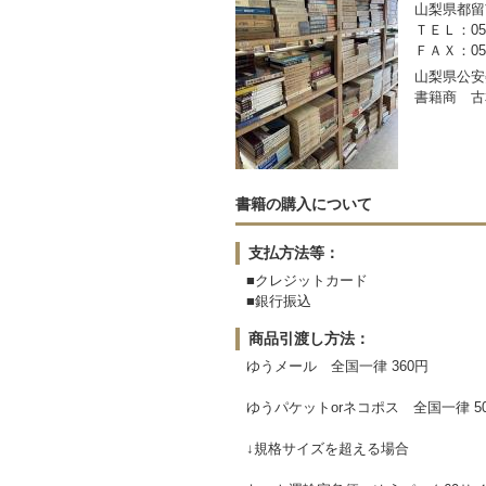
山梨県都留市
ＴＥＬ：050-
ＦＡＸ：0554
山梨県公安委
書籍商 古
書籍の購入について
支払方法等：
■クレジットカード
■銀行振込
商品引渡し方法：
ゆうメール 全国一律 360円
ゆうパケットorネコポス 全国一律 5
↓規格サイズを超える場合