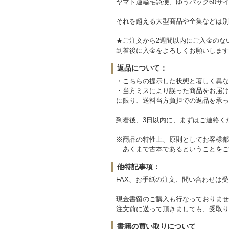
ヤマト運輸宅急便、ゆうパック60サイ
それを超える大型商品や全集などは別
★ご注文から2週間以内にご入金のな
到着後に入金をよろしくお願いします
返品について：
・こちらの提示した状態と著しく異な
・当方ミスにより誤った商品をお届け
に限り、送料当方負担での返品を承っ
到着後、3日以内に、まずはご連絡く
※商品の特性上、原則としてお客様都
あくまで古本であるということをご
他特記事項：
FAX、お手紙の注文、問い合わせは
現金書留のご購入も行なっておりませ
注文前に送って頂きましても、受取り
書籍の買い取りについて