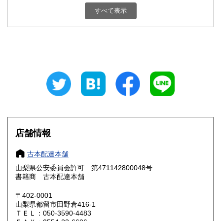
新潟県
富山県
800円
800円
すべて表示
石川県
福井県
800円
800円
山梨県
長野県
800円
800円
岐阜県
静岡県
800円
800円
愛知県
三重県
800円
800円
滋賀県
京都府
800円
800円
大阪府
兵庫県
800円
800円
店舗情報
奈良県
和歌山県
800円
800円
古本配達本舗
山梨県公安委員会許可 第471142800048号
鳥取県
島根県
800円
800円
書籍商 古本配達本舗
岡山県
広島県
800円
800円
〒402-0001
山梨県都留市田野倉416-1
ＴＥＬ：050-3590-4483
山口県
徳島県
800円
800円