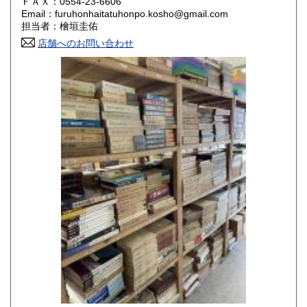
ＦＡＸ：0554-23-6606
Email：furuhonhaitatuhonpo.kosho@gmail.com
香川県
愛媛県
800円
800円
担当者：檜垣圭佑
店舗へのお問い合わせ
高知県
福岡県
800円
800円
佐賀県
長崎県
800円
800円
熊本県
大分県
800円
800円
宮崎県
鹿児島県
800円
800円
沖縄県
1,500円