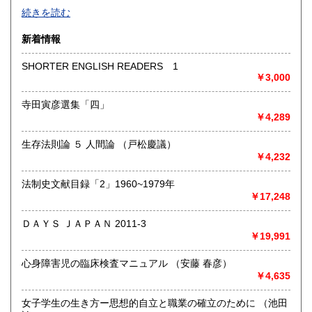
-
続きを読む
沿線名：-
新着情報
最寄駅：-
営業時間：-
SHORTER ENGLISH READERS 1
定休日：-
￥3,000
書籍の買取について
寺田寅彦選集「四」
￥4,289
-
生存法則論 ５ 人間論 （戸松慶議）
取り扱い分野
￥4,232
総記、哲学宗教、歴史、社会科学、自然科学、美術工芸、国
語国文、外国文学、古典籍、近代文献、趣味、外国書、サブ
法制史文献目録「2」1960~1979年
カルチャー、古書一般（その他）
￥17,248
書籍全般
ＤＡＹＳ ＪＡＰＡＮ 2011-3
￥19,991
心身障害児の臨床検査マニュアル （安藤 春彦）
￥4,635
女子学生の生き方ー思想的自立と職業の確立のために （池田