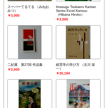
スーパーてるてる
（みねお
Imasugu Tsukaeru Kantan
みつ）
Series Excel Kansuu
（Hibana Hiroko）
￥3,000
￥3,000
二紀展 第27回 作品集
経営学の学び方
（古川 栄
一）
￥3,000
￥35,194