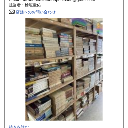
香川県
愛媛県
800円
800円
担当者：檜垣圭佑
店舗へのお問い合わせ
高知県
福岡県
800円
800円
佐賀県
長崎県
800円
800円
熊本県
大分県
800円
800円
宮崎県
鹿児島県
800円
800円
沖縄県
1,500円
-
続きを読む