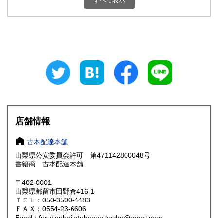
すべて表示
石川県
福井県
800円
800円
山梨県
長野県
800円
800円
岐阜県
静岡県
800円
800円
愛知県
三重県
800円
800円
滋賀県
京都府
800円
800円
大阪府
兵庫県
800円
800円
店舗情報
奈良県
和歌山県
800円
800円
古本配達本舗
山梨県公安委員会許可 第471142800048号
鳥取県
島根県
800円
800円
書籍商 古本配達本舗
岡山県
広島県
800円
800円
〒402-0001
山梨県都留市田野倉416-1
ＴＥＬ：050-3590-4483
山口県
徳島県
800円
800円
ＦＡＸ：0554-23-6606
Email：furuhonhaitatuhonpo.kosho@gmail.com