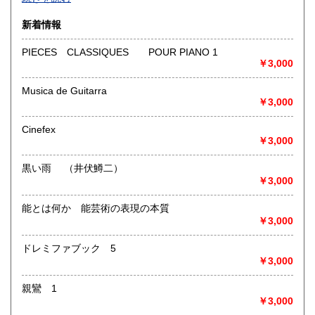
沿線名：-
新着情報
最寄駅：-
営業時間：-
PIECES CLASSIQUES POUR PIANO 1
定休日：-
￥3,000
書籍の買取について
Musica de Guitarra
￥3,000
-
Cinefex
取り扱い分野
￥3,000
総記、哲学宗教、歴史、社会科学、自然科学、美術工芸、国
語国文、外国文学、古典籍、近代文献、趣味、外国書、サブ
黒い雨 （井伏鱒二）
カルチャー、古書一般（その他）
￥3,000
書籍全般
能とは何か 能芸術の表現の本質
￥3,000
ドレミファブック 5
￥3,000
親鸞 1
￥3,000