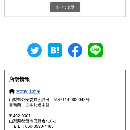
新潟県
富山県
800円
800円
すべて表示
石川県
福井県
800円
800円
山梨県
長野県
800円
800円
岐阜県
静岡県
800円
800円
愛知県
三重県
800円
800円
滋賀県
京都府
800円
800円
大阪府
兵庫県
800円
800円
店舗情報
奈良県
和歌山県
800円
800円
古本配達本舗
山梨県公安委員会許可 第471142800048号
鳥取県
島根県
800円
800円
書籍商 古本配達本舗
岡山県
広島県
800円
800円
〒402-0001
山梨県都留市田野倉416-1
ＴＥＬ：050-3590-4483
山口県
徳島県
800円
800円