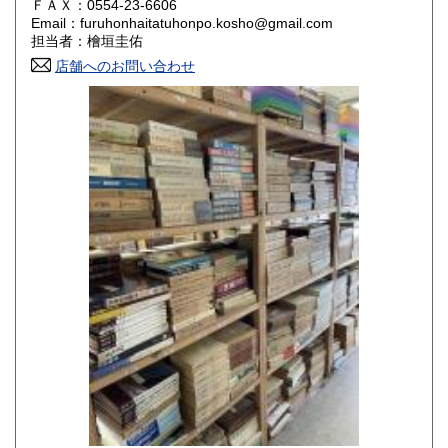
ＦＡＸ：0554-23-6606
Email：furuhonhaitatuhonpo.kosho@gmail.com
香川県
愛媛県
800円
800円
担当者：檜垣圭佑
店舗へのお問い合わせ
高知県
福岡県
800円
800円
佐賀県
長崎県
800円
800円
熊本県
大分県
800円
800円
宮崎県
鹿児島県
800円
800円
沖縄県
1,500円