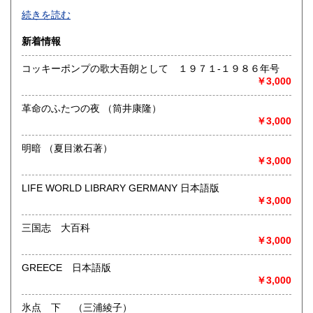
-
続きを読む
沿線名：-
新着情報
最寄駅：-
営業時間：-
コッキーポンプの歌大吾朗として １９７１-１９８６年号
定休日：-
￥3,000
書籍の買取について
革命のふたつの夜 （筒井康隆）
-
￥3,000
明暗 （夏目漱石著）
取り扱い分野
￥3,000
総記、哲学宗教、歴史、社会科学、自然科学、美術工芸、国
語国文、外国文学、古典籍、近代文献、趣味、外国書、サブ
LIFE WORLD LIBRARY GERMANY 日本語版
カルチャー、古書一般（その他）
￥3,000
書籍全般
三国志 大百科
￥3,000
GREECE 日本語版
￥3,000
氷点 下 （三浦綾子）