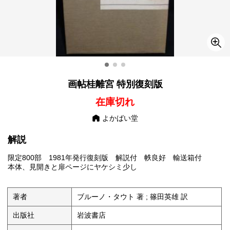
画帖桂離宮 特別復刻版
在庫切れ
よかばい堂
解説
限定800部 1981年発行復刻版 解説付 帙良好 輸送箱付
本体、見開きと扉ページにヤケシミ少し
著者
ブルーノ・タウト 著 ; 篠田英雄 訳
出版社
岩波書店