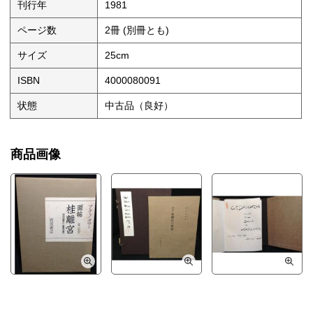
刊行年
1981
ページ数
2冊 (別冊とも)
サイズ
25cm
ISBN
4000080091
状態
中古品（良好）
商品画像