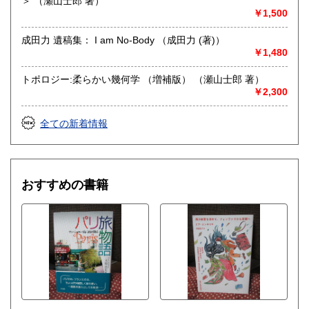
歴史・人文・哲学系書籍が多いです
＞ （瀬山士郎 著）
￥1,500
成田力 遺稿集： I am No-Body （成田力 (著)）
￥1,480
トポロジー:柔らかい幾何学 （増補版） （瀬山士郎 著）
￥2,300
全ての新着情報
おすすめの書籍