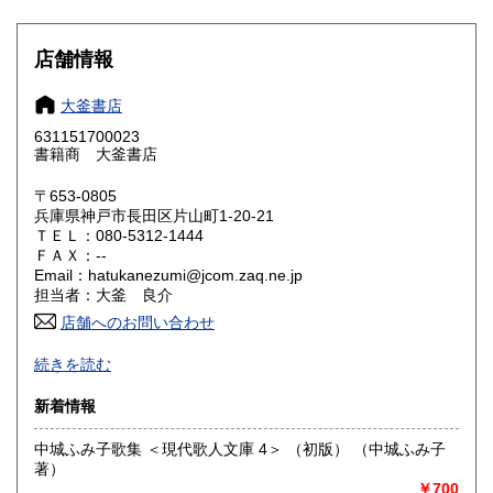
滋賀県
京都府
185円
185円
店舗情報
大阪府
兵庫県
185円
185円
大釜書店
奈良県
和歌山県
185円
185円
631151700023
書籍商 大釜書店
鳥取県
島根県
185円
185円
〒653-0805
岡山県
広島県
185円
185円
兵庫県神戸市長田区片山町1-20-21
ＴＥＬ：080-5312-1444
ＦＡＸ：--
山口県
徳島県
185円
185円
Email：hatukanezumi@jcom.zaq.ne.jp
担当者：大釜 良介
香川県
愛媛県
185円
185円
店舗へのお問い合わせ
高知県
福岡県
当店は、店舗はなく、オンラインのみの販売ですので、注文
185円
185円
続きを読む
を受けてから発送が早いです。アマゾンで、１４年ほど、販
売して参りましたが、アマゾンのリストにないものやお勧め
佐賀県
長崎県
185円
185円
新着情報
の書籍を、このサイトでも販売させていただくことにしまし
た。
熊本県
大分県
中城ふみ子歌集 ＜現代歌人文庫 4＞ （初版） （中城ふみ子
185円
185円
店舗がない分、割合、時間的な都合が付きます。ですので、
著）
お客様のご都合に合わせ、夜の時間帯の買取などもできます
￥700
ので、お気軽に、ご依頼、どうぞ。（あらかじめ、書籍名、