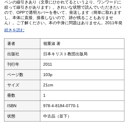
ペンの線引きあり（文章にひかれてるというより、ワンワードに
絞って線引きがあります）。きれいな状態で読んでいただきたい
ので、OPPで透明カバーを巻いて、発送します（簡単に取れます
し、本体に直接、接着しないので、跡が残ることもありませ
ん）。ご了解ください。本の中身に問題はありません。2011年発
行・再版。ページ・カバー破れ、落丁はありません。クリックポ
続きを読む
スト（追跡可能）で、即時発送します。宜しくお願いします。
著者
嶺重淑 著
出版社
日本キリスト教団出版局
刊行年
2011
ページ数
103p
サイズ
21cm
冊数
1
ISBN
978-4-8184-0770-1
状態
中古品（並下）