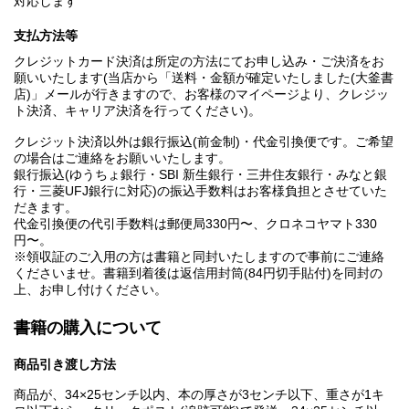
対応します
支払方法等
クレジットカード決済は所定の方法にてお申し込み・ご決済をお
願いいたします(当店から「送料・金額が確定いたしました(大釜書
店)」メールが行きますので、お客様のマイページより、クレジッ
ト決済、キャリア決済を行ってください)。
クレジット決済以外は銀行振込(前金制)・代金引換便です。ご希望
の場合はご連絡をお願いいたします。
銀行振込(ゆうちょ銀行・SBI 新生銀行・三井住友銀行・みなと銀
行・三菱UFJ銀行に対応)の振込手数料はお客様負担とさせていた
だきます。
代金引換便の代引手数料は郵便局330円〜、クロネコヤマト330
円〜。
※領収証のご入用の方は書籍と同封いたしますので事前にご連絡
くださいませ。書籍到着後は返信用封筒(84円切手貼付)を同封の
上、お申し付けください。
書籍の購入について
商品引き渡し方法
商品が、34×25センチ以内、本の厚さが3センチ以下、重さが1キ