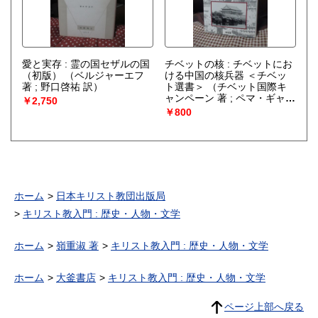
愛と実存 : 霊の国セザルの国
チベットの核 : チベットにお
（初版）
（ベルジャーエフ
ける中国の核兵器 ＜チベッ
著 ; 野口啓祐 訳）
ト選書＞
（チベット国際キ
ャンペーン 著 ; ペマ・ギャル
￥2,750
ポ 監訳 ; 金谷譲 訳）
￥800
ホーム
日本キリスト教団出版局
キリスト教入門 : 歴史・人物・文学
ホーム
嶺重淑 著
キリスト教入門 : 歴史・人物・文学
ホーム
大釜書店
キリスト教入門 : 歴史・人物・文学
ページ上部へ戻る