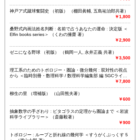
宮崎県
鹿児島県
185円
185円
ISBNコード、お住まいの大体の地域をお知らせいただきます
と、商品の査定も行います）。
神戸ア式蹴球奮闘史 （初版） （棚田眞輔, 五島祐治郎共著）
沖縄県
185円
￥1,800
沿線名：神戸市営地下鉄
最寄駅：長田駅 高速長田駅
桑野式内画法姓名判断 : 名前で占うあなたの運命 : 決定版 ＜
営業時間：午前10時～午後8時
Elfin books series＞ （くわの擁齋 著）
定休日：なし
￥2,900
書籍の買取について
ゼニになる野球 （初版） （鶴岡一人, 永井正義 共著）
￥3,500
ご不要な本を、出張買取します。当店は、神戸市長田区のオ
ンライン書店でして、店舗がない分、割合、時間的な都合が
理工系のためのトポロジー・圏論・微分幾何 : 双対性の視点
付きます。ですので、お客様のご都合に合わせ、夜の時間帯
から ＜臨時別冊・数理科学 / 数理科学編集部 編 SGCライブ
の買取などもできますので、お気軽に、ご依頼、どうぞ。
ラリ 52＞ （谷村省吾 著）
￥7,800
また、売りたい商品の名前や、ISBNコード(大体、裏表紙カ
バーや、本の奥付にかかれている13桁や10桁の数字)、お住
柳生の里 （増補版） （山田熊夫著）
まいのだいたいの住所をメールにて、お知らせ頂くと、査定
￥600
額は出せますので、お気軽にご連絡ください。
(大体の住所をお知らせいただくのは、車での出張費を計算す
抽象数学の手ざわり : ピタゴラスの定理から圏論まで ＜岩波
るためです。悪用はしません)
科学ライブラリー＞ （斎藤毅著）
￥900
取り扱い分野
古書一般（その他）
トポロジー : ループと折れ線の幾何学 ＜すうがくぶっくす 5