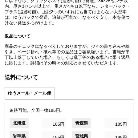
ロ以下なら、クリックポスト(追跡可能)で発送。34×25センチ以
内、厚さ3センチ以上で、重さが4キロ以下なら、レターパック・
プラス(追跡可能)。上記2つのいずれにも当てはまらない大型本
は、ゆうパックで発送。追跡が可能で、なるべく安く、本を傷つ
けない発送を心がけます。
返品について
商品のチェックはなるべくしておりますが、少々の書き込みや線
引き、ページ折れ・破れ等での返品はご容赦願います。書籍が半
丁以上落丁していた場合、もしくは乱丁等のある場合に限り返品
に応じます。詳細はその時々の対応とさせていただきます。
送料について
ゆうメール・メール便
追跡可能。全国一律185円。
北海道
青森県
185円
185円
岩手県
宮城県
185円
185円