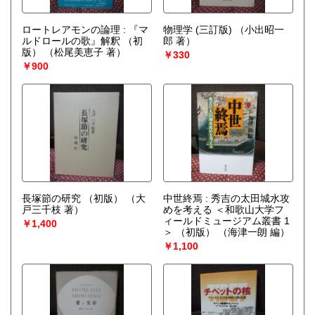
ロートレアモンの論理 : 『マ
物理学 (三訂版)
（小出昭一
ルドロールの歌』解釈 （初
郎 著）
版）
（松尾美恵子 著）
￥330
￥900
長塚節の研究 （初版）
（大
中世終焉 : 秀吉の太田城水攻
戸三千枝 著）
めを考える ＜和歌山大学フ
ィールドミュージアム叢書 1
￥1,400
＞ （初版）
（海津一朗 編）
￥1,100