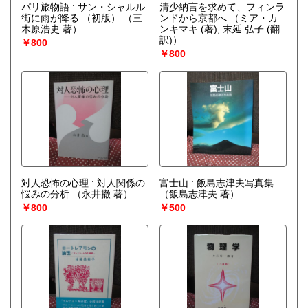
パリ旅物語 : サン・シャルル
清少納言を求めて、フィンラ
街に雨が降る （初版）
（三
ンドから京都へ
（ミア・カ
木原浩史 著）
ンキマキ (著), 末延 弘子 (翻
訳)）
￥800
￥800
対人恐怖の心理 : 対人関係の
富士山 : 飯島志津夫写真集
悩みの分析
（永井撤 著）
（飯島志津夫 著）
￥800
￥500