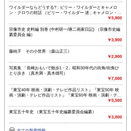
活 ご相談ください
ワイルダーならどうする? : ビリー・ワイルダーとキャメロ
◆捨てる前に、まずご相談を！
ン・クロウの対話 （ビリー・ワイルダー 述 ; キャメロン・ク
ロウ 著 ; 宮本高晴 訳）
￥5,900
沿線名：西鉄天神大牟田線
最寄駅：高宮駅 バス停(寺塚、長住二丁目)
宗像市史 史料編 別巻 (中村研一/琢二画家日記) （宗像市史編
営業時間：13:00-18:00
纂委員会 編）
定休日：不定休
￥3,900
書籍の買取について
藤純子 その小世界 （森山正三）
￥2,900
◆人文科学・文藝・芸術・自然科学・社会科学などの専門書
はもちろん、昭和レトロなもの歓迎! 雑誌・レコード・戦時
写真集 「長崎おもいで散歩1・2」昭和30年代の街角/街角ひ
史料・アイドルなどなどまで幅広く買い取ります。
とり歩き （真木満・真木雄司）
￥7,000
◆大量の本の処分、不動産処分に伴う大量のモノの処分も併
せてご相談下さい。
『東宝40年 映画・演劇・テレビ作品リスト』『東宝50年 映
画・演劇・テレビ作品リスト』『東宝60年 映画・演劇・テレ
◆福岡近郊はもちろん、大量の場合は九州一円・山口まで出
ビ作品リスト』 3冊
￥5,500
向きます。
東宝五十年史 （東宝五十年史編纂委員会編纂）
取り扱い分野
￥3,000
哲学宗教、歴史、社会科学、自然科学、美術工芸、外国文
学、サブカルチャー
全ての新着情報