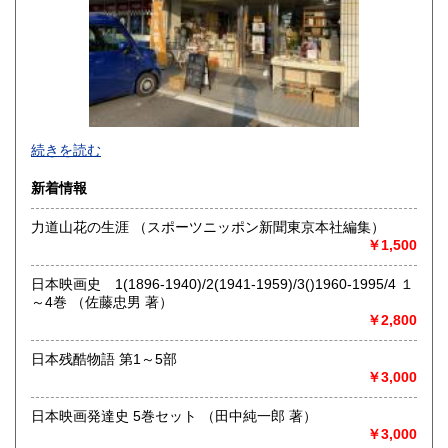
215円
215円
宮崎県
鹿児島県
215円
215円
沖縄県
215円
続きを読む
新着情報
力道山花の生涯 （スポーツニッポン新聞東京本社編集）
￥1,500
日本映画史 1(1896-1940)/2(1941-1959)/3()1960-1995/4 １
～4巻 （佐藤忠男 著）
￥2,800
日本残酷物語 第1～5部
￥3,000
◆寺塚店で店頭買取中いたします
日本映画発達史 5巻セット （田中純一郎 著）
￥3,000
◆出張買取・本の整理・遺品整理・実家整理・生前整理・終