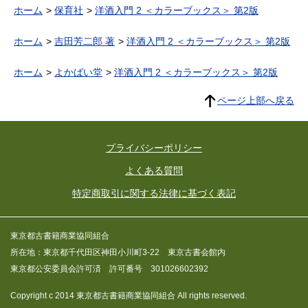
ホーム
保育社
洋酒入門 2 ＜カラーブックス＞ 第2版
ホーム
吉田芳二郎 著
洋酒入門 2 ＜カラーブックス＞ 第2版
ホーム
よかばい堂
洋酒入門 2 ＜カラーブックス＞ 第2版
ページ上部へ戻る
プライバシーポリシー
よくある質問
特定商取引に関する法律に基づく表記
東京都古書籍商業協同組合
所在地：東京都千代田区神田小川町3-22 東京古書会館内
東京都公安委員会許可済 許可番号 301026602392
Copyright c 2014 東京都古書籍商業協同組合 All rights reserved.