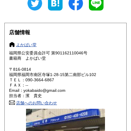
愛知県
三重県
215円
215円
滋賀県
京都府
215円
215円
大阪府
兵庫県
215円
215円
店舗情報
奈良県
和歌山県
215円
215円
よかばい堂
福岡県公安委員会許可 第901162110046号
鳥取県
島根県
215円
215円
書籍商 よかばい堂
岡山県
広島県
215円
215円
〒816-0814
福岡県福岡市南区寺塚1-28-15第二南部ビル102
ＴＥＬ：090-3664-6867
山口県
徳島県
215円
215円
ＦＡＸ：--
Email：yokabaido@gmail.com
香川県
愛媛県
215円
215円
担当者：濱 貴史
店舗へのお問い合わせ
高知県
福岡県
215円
215円
佐賀県
長崎県
215円
215円
熊本県
大分県