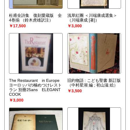
杜甫全詩集 復刻愛蔵版 全
浅草紅團 ＜川端康成選集＞
4巻揃
（鈴木虎雄訳注）
（川端康成 [著]）
￥17,500
￥3,000
The Restaurant in Europe
旧約物語 : こども聖書 新訂版
ヨーロッパの極めつけレスト
（中村星湖 編 ; 初山滋 絵）
ラン 別冊25ans ELEGANT
￥3,500
COOK
￥3,000