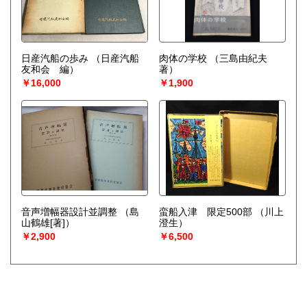
日産汽船の歩み
（日産汽船
肉体の学校
（三島由紀夫
友和会 編）
著）
￥16,000
￥1,900
音声増幅器設計並調整
（島
蛮船入津 限定500部
（川上
山鶴雄[著]）
澄生）
￥2,900
￥6,500