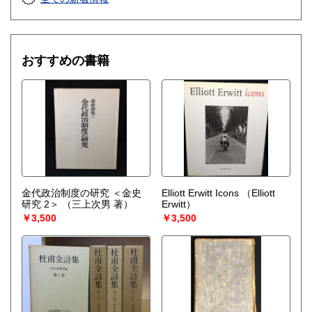
アイドル・芸能誌
おすすめの書籍
金代政治制度の研究 ＜金史
Elliott Erwitt Icons
（Elliott
研究 2＞
（三上次男 著）
Erwitt）
￥3,500
￥3,500