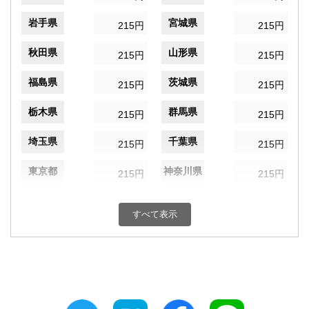
岩手県
宮城県
215円
215円
秋田県
山形県
215円
215円
福島県
茨城県
215円
215円
栃木県
群馬県
215円
215円
埼玉県
千葉県
215円
215円
東京都
神奈川県
215円
215円
新潟県
富山県
215円
215円
すべて表示
石川県
福井県
215円
215円
山梨県
長野県
215円
215円
岐阜県
静岡県
215円
215円