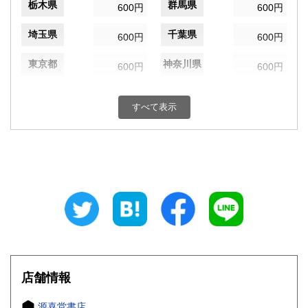
栃木県
群馬県
600円
600円
埼玉県
千葉県
600円
600円
東京都
神奈川県
600円
600円
新潟県
富山県
600円
600円
すべて表示
石川県
福井県
600円
600円
山梨県
長野県
600円
600円
岐阜県
静岡県
600円
600円
愛知県
三重県
600円
600円
滋賀県
京都府
600円
600円
大阪府
兵庫県
600円
600円
店舗情報
奈良県
和歌山県
600円
600円
源喜堂書店