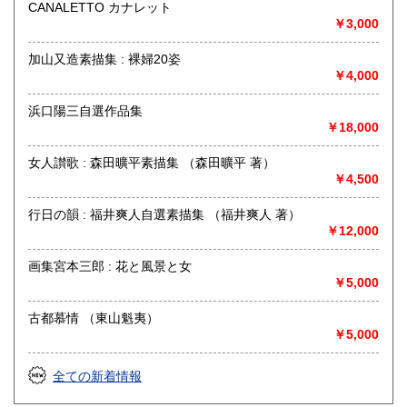
CANALETTO カナレット
展覧会図録、写真、建築、茶道、和本、古文書、書画幅、浮
￥3,000
世絵
加山又造素描集 : 裸婦20姿
￥4,000
浜口陽三自選作品集
￥18,000
女人讃歌 : 森田曠平素描集 （森田曠平 著）
￥4,500
行日の韻 : 福井爽人自選素描集 （福井爽人 著）
￥12,000
画集宮本三郎 : 花と風景と女
￥5,000
古都慕情 （東山魁夷）
￥5,000
全ての新着情報