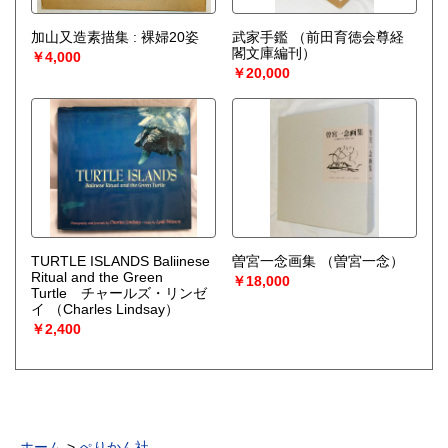
加山又造素描集 : 裸婦20姿
武家手鑑
（前田育徳会尊経
閣文庫編刊）
￥4,000
￥20,000
TURTLE ISLANDS Baliinese
曽宮一念画集
（曽宮一念）
Ritual and the Green
￥18,000
Turtle チャールズ・リンゼ
イ
（Charles Lindsay）
￥2,400
ホーム
ぺりかん社