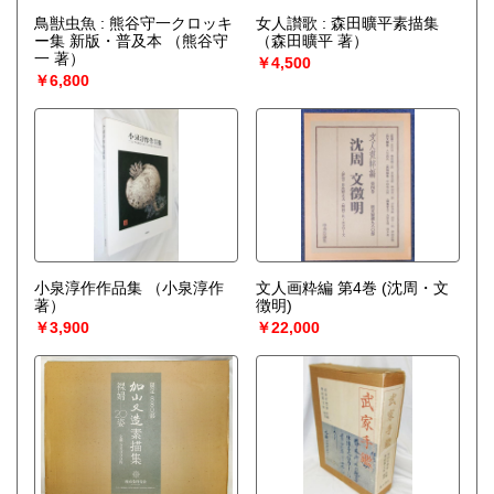
鳥獣虫魚 : 熊谷守一クロッキ
女人讃歌 : 森田曠平素描集
ー集 新版・普及本
（熊谷守
（森田曠平 著）
一 著）
￥4,500
￥6,800
小泉淳作作品集
（小泉淳作
文人画粋編 第4巻 (沈周・文
著）
徴明)
￥3,900
￥22,000