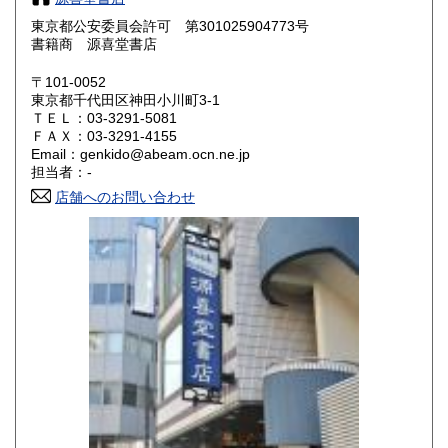
東京都公安委員会許可 第301025904773号
鳥取県
島根県
600円
600円
書籍商 源喜堂書店
岡山県
広島県
600円
600円
〒101-0052
東京都千代田区神田小川町3-1
ＴＥＬ：03-3291-5081
山口県
徳島県
600円
600円
ＦＡＸ：03-3291-4155
Email：genkido@abeam.ocn.ne.jp
香川県
愛媛県
600円
600円
担当者：-
店舗へのお問い合わせ
高知県
福岡県
600円
600円
佐賀県
長崎県
600円
600円
熊本県
大分県
600円
600円
宮崎県
鹿児島県
600円
600円
沖縄県
600円