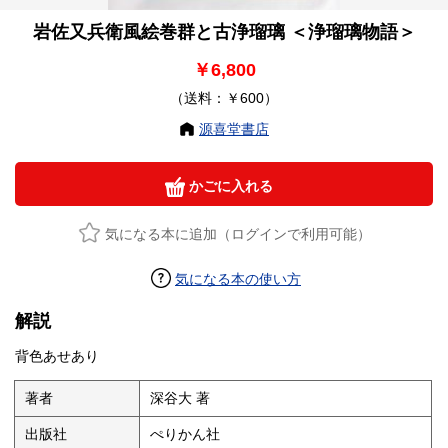
岩佐又兵衛風絵巻群と古浄瑠璃 ＜浄瑠璃物語＞
￥6,800
（送料：￥600）
源喜堂書店
かごに入れる
気になる本に追加（ログインで利用可能）
気になる本の使い方
解説
背色あせあり
著者
深谷大 著
出版社
ぺりかん社