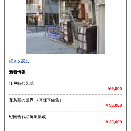
-
続きを読む
沿線名：-
新着情報
最寄駅：小川町駅より徒歩3分 神保町駅より徒歩5分
営業時間：源喜堂書店
江戸時代図誌
定休日：日曜 祭日は不定休
￥9,000
書籍の買取について
花鳥画の世界 （真保亨編集）
美術一般、江戸期和本、古文書、書画幅、版画、肉筆原稿
￥58,000
等、誠実に評価、買取致しております
戦国合戦絵屏風集成
￥23,000
取り扱い分野
美術工芸、古典籍、趣味、外国書、古書一般（その他）