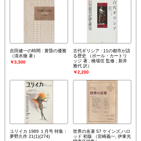
吉田健一の時間 : 黄昏の優雅
古代ギリシア : 11の都市が語
（清水徹 著）
る歴史
（ポール・カートリ
ッジ 著 ; 橋場弦 監修 ; 新井
￥3,300
雅代 訳）
￥2,200
ユリイカ 1989 １月号 特集：
世界の名著 57 ケインズ,ハロ
夢野久作 21(1)(274)
ッド 初版
（宮崎義一, 伊東光