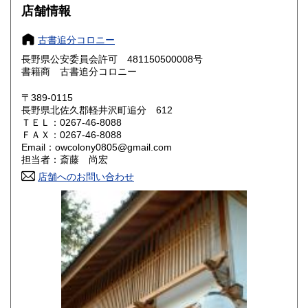
大阪府
兵庫県
330円
330円
店舗情報
奈良県
和歌山県
330円
330円
古書追分コロニー
長野県公安委員会許可 481150500008号
鳥取県
島根県
330円
330円
書籍商 古書追分コロニー
岡山県
広島県
330円
330円
〒389-0115
長野県北佐久郡軽井沢町追分 612
ＴＥＬ：0267-46-8088
山口県
徳島県
330円
330円
ＦＡＸ：0267-46-8088
Email：owcolony0805@gmail.com
香川県
愛媛県
330円
330円
担当者：斎藤 尚宏
店舗へのお問い合わせ
高知県
福岡県
330円
330円
佐賀県
長崎県
330円
330円
熊本県
大分県
330円
330円
宮崎県
鹿児島県
330円
330円
沖縄県
330円