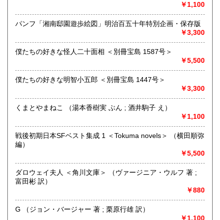
場合はどうぞお立ち寄り下さい。
￥1,100
沿線名：しなの鉄道
パンフ「湘南邸園遊歩絵図」明治百五十年特別企画・保存版
最寄駅：信濃追分駅
￥3,300
営業時間：12:00〜17:00
定休日：火・水曜日(夏季:毎日営業、冬季:天気次第)
僕たちの好きな怪人二十面相 ＜別冊宝島 1587号＞
￥5,500
書籍の買取について
僕たちの好きな明智小五郎 ＜別冊宝島 1447号＞
◇近隣であれば書籍の買取をしています。少数であれば店へ
￥3,300
の持ち込み、あるいは量が多い場合はまずは電話などで相談
をさせていただくこともあります。
くまとやまねこ （湯本香樹実 ぶん ; 酒井駒子 え）
￥1,100
買取が出来る本とそうでない本があります、メール・電話等
で連絡頂ければと思います。
戦後初期日本SFベスト集成 1 ＜Tokuma novels＞ （横田順弥
編）
取り扱い分野
￥5,500
哲学宗教、歴史、社会科学、美術工芸、外国文学、趣味、サ
ブカルチャー、古書一般（その他）
ダロウェイ夫人 ＜角川文庫＞ （ヴァージニア・ウルフ 著 ;
富田彬 訳）
￥880
G （ジョン・バージャー 著 ; 栗原行雄 訳）
￥1,100