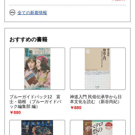
全ての新着情報
おすすめの書籍
ブルーガイドパック12 富
神道入門 民俗伝承学から日
士・箱根
（ブルーガイドパ
本文化を読む
（新谷尚紀）
ック編集部 編）
￥880
￥880