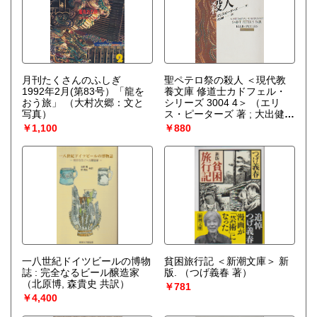
月刊たくさんのふしぎ
聖ペテロ祭の殺人 ＜現代教
1992年2月(第83号）「龍を
養文庫 修道士カドフェル・
おう旅」
（大村次郷：文と
シリーズ 3004 4＞
（エリ
写真）
ス・ピーターズ 著 ; 大出健
訳）
￥1,100
￥880
一八世紀ドイツビールの博物
貧困旅行記 ＜新潮文庫＞ 新
誌 : 完全なるビール醸造家
版.
（つげ義春 著）
（北原博, 森貴史 共訳）
￥781
￥4,400