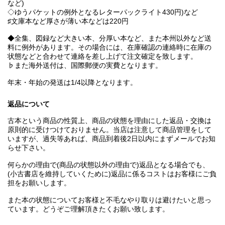
など)
◇ゆうパケットの例外となるレターパックライト430円)など
♯文庫本など厚さが薄い本などは220円
◆全集、図録など大きい本、分厚い本など、また本州以外など送
料に例外があります。その場合には、在庫確認の連絡時に在庫の
状態などと合わせて連絡を差し上げて注文確定を致します。
♭また海外送付は、国際郵便の実費となります。
年末・年始の発送は1/4以降となります。
返品について
古本という商品の性質上、商品の状態を理由にした返品・交換は
原則的に受けつけておりません。当店は注意して商品管理をして
いますが、過失等あれば、商品到着後2日以内にまずメールでお知
らせ下さい。
何らかの理由で(商品の状態以外の理由で)返品となる場合でも、
(小古書店を維持していくために)返品に係るコストはお客様にご負
担をお願いします。
また本の状態についてお客様と不毛なやり取りは避けたいと思っ
ています。どうぞご理解頂きたくお願い致します。