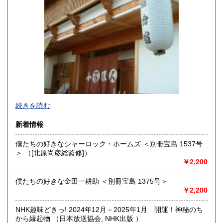
続きを読む
新着情報
僕たちの好きなシャーロック・ホームズ ＜別冊宝島 1537号
＞ （[北原尚彦総監修]）
追分コロニーは「豊かな暮らし」をテーマにした「村の古本
￥2,200
屋」です。人が精神的に豊かな生活を送るための 様々な遊び
的「衣・食・住、アート、音楽、旅、 趣味、健康、文芸、経
僕たちの好きな金田一耕助 ＜別冊宝島 1375号＞
済、社会、哲学、政治」 等の幅広いテーマを扱います。
￥2,200
「日本の古本屋」で販売している古本は、隣りの「文化磁場
油や」で一部展示販売も春～秋にしています、堀辰雄、立原
NHK趣味どきっ! 2024年12月－2025年1月 開運！神秘のち
道造、加藤周一などのゆかりの土地柄です。信州にお越しの
から縁起物 （日本放送協会, NHK出版 ）