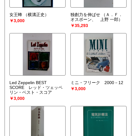
女王蜂
（横溝正史）
独創力を伸ばせ
（Ａ．Ｆ．
オスボーン、 上野 一郎）
￥3,000
￥35,293
Led Zeppelin BEST
ミニ・フリーク 2000－12
SCORE レッド・ツェッペ
￥3,000
リン・ベスト・スコア
￥3,000