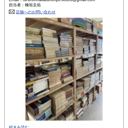
香川県
愛媛県
800円
800円
担当者：檜垣圭佑
店舗へのお問い合わせ
高知県
福岡県
800円
800円
佐賀県
長崎県
800円
800円
熊本県
大分県
800円
800円
宮崎県
鹿児島県
800円
800円
沖縄県
1,500円
-
続きを読む