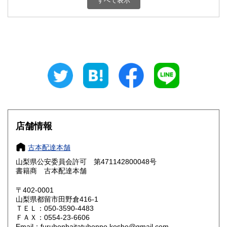
すべて表示
石川県
福井県
800円
800円
山梨県
長野県
800円
800円
岐阜県
静岡県
800円
800円
愛知県
三重県
800円
800円
滋賀県
京都府
800円
800円
大阪府
兵庫県
800円
800円
店舗情報
奈良県
和歌山県
800円
800円
古本配達本舗
山梨県公安委員会許可 第471142800048号
鳥取県
島根県
800円
800円
書籍商 古本配達本舗
岡山県
広島県
800円
800円
〒402-0001
山梨県都留市田野倉416-1
ＴＥＬ：050-3590-4483
山口県
徳島県
800円
800円
ＦＡＸ：0554-23-6606
Email：furuhonhaitatuhonpo.kosho@gmail.com