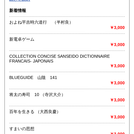
沿線名：-
新着情報
最寄駅：-
営業時間：-
およね平吉時六道行 （半村良）
定休日：-
￥3,000
書籍の買取について
新電卓ゲーム
-
￥3,000
COLLECTION CONCISE SANSEIDO DICTIONNAIRE
取り扱い分野
FRANCAIS- JAPONAIS
総記、哲学宗教、歴史、社会科学、自然科学、美術工芸、国
￥3,000
語国文、外国文学、古典籍、近代文献、趣味、外国書、サブ
カルチャー、古書一般（その他）
BLUEGUIDE 山陰 141
書籍全般
￥3,000
将太の寿司 10 （寺沢大介）
￥3,000
百年を生きる （大西良慶）
￥3,000
すまいの思想